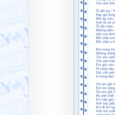
Cho anh hôn
Ôi đôi tay !
Hay gió rừng
Đôi tay trò
Anh rồi sẽ c
Ôi đôi chân
Những dặm 
trên con đư
Đôi chân so
Đôi chân u b
Bơi trong t
Những mộng 
Tóc em xanh
Cho anh tràn
Em giữ cho 
Hi vọng nào,
Giữ cho anh
In trong tâm
Xin em giữ 
Em soi sáng
Xin em giữ 
Ru anh chết
Em hãy giữ 
Anh say giấ
Em đi tới ng
Anh nơi suối
ngỡ mình mi