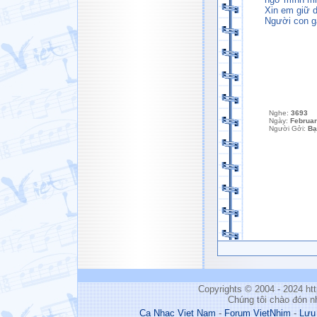
Xin em giữ 
Người con gá
Nghe:
3693
Ngày:
Februar
Người Gởi:
Bạ
Copyrights © 2004 - 2024 h
Chúng tôi chào đón n
Ca Nhac Viet Nam
-
Forum VietNhim
-
Lưu