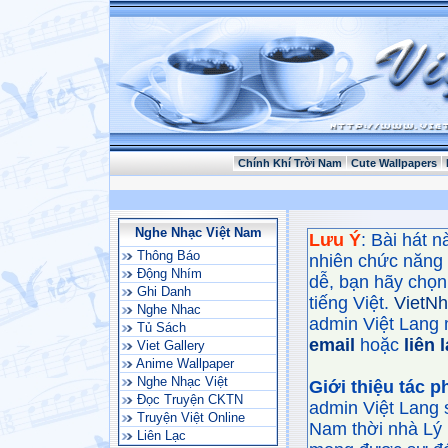
Chính Khí Trời Nam
Cute Wallpapers
Nghe Nhạc Việt Nam
Lưu Ý
: Bài hát 
Thông Báo
nhiên chức năng
Động Nhím
dễ, bạn hãy chọn 
Ghi Danh
tiếng Việt.
VietN
Nghe Nhac
admin Việt Lang 
Tủ Sách
email
hoặc
liên 
Viet Gallery
Anime Wallpaper
Nghe Nhạc Việt
Giới thiệu tác 
Đọc Truyện CKTN
admin Việt Lang 
Truyện Việt Online
Nam thời nhà Lý 
Liên Lạc