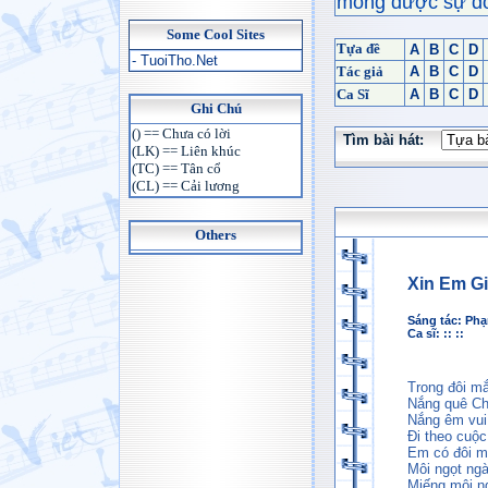
mong được sự đón
Some Cool Sites
Tựa đề
A
B
C
D
- TuoiTho.Net
Tác giả
A
B
C
D
Ca Sĩ
A
B
C
D
Ghi Chú
() == Chưa có lời
Tìm bài hát:
(LK) == Liên khúc
(TC) == Tân cổ
(CL) == Cải lương
Others
Xin Em G
Sáng tác:
Phạ
Ca sĩ: :: ::
Trong đôi mắ
Nắng quê Cha
Nắng êm vui
Đi theo cuộc
Em có đôi m
Môi ngọt ng
Miếng môi n