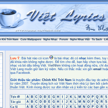
h Khí Trời Nam
Cute Wallpapers
Nghe Nhạc
Forum
Nghe Nhạc Việt
Tu Sach
Li
Lưu Ý
: Bài hát nào có icon
là bài nhạc đó có
nhạc
kèm theo, tuy 
đã khóa nên không nghe được. Để tìm cho dễ, bạn hãy chọn tựa bài, t
nhạc và bỏ dấu tiếng Việt.
VietNhim
không còn hoạt động nữa, chỉ đư
Việt Lang muốn giữ làm kỷ niệm. Nếu có thắc mắc xin gởi
email
hoặ
qua Facebook.
Giới thiệu tác phẩm:
Chính Khí Trời Nam
là truyện đầu tay do admi
từ năm 2007. Truyện dùng lịch sử Việt Nam thời nhà Lý làm bối cảnh
thuần Việt. Kính mong được sự đón nhận và ý kiến từ các bạn gần x
Tựa đề
A
B
C
D
Đ
E
G
H
I
J
K
L
M
N
O
P
Q
R
S
Tác giả
A
B
C
D
Đ
E
G
H
I
J
K
L
M
N
O
P
Q
R
S
Ca Sĩ
A
B
C
D
Đ
E
G
H
I
J
K
L
M
N
O
P
Q
R
S