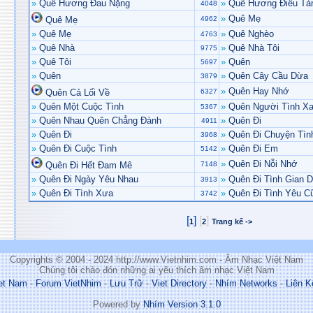
»
Quê Hương Đau Nặng
»
Quê Hương Điêu Tà
4048
»
Quê Mẹ
Quê Mẹ
4962
»
Quê Mẹ
»
Quê Nghèo
4763
»
Quê Nhà
»
Quê Nhà Tôi
9775
»
Quê Tôi
»
Quên
5697
»
Quên
»
Quên Cây Cầu Dừa
3879
»
Quên Hay Nhớ
Quên Cả Lối Về
6327
»
Quên Một Cuộc Tình
»
Quên Người Tình X
5367
»
Quên Nhau Quên Chẳng Đành
»
Quên Đi
4911
»
Quên Đi
»
Quên Đi Chuyện Tì
3968
»
Quên Đi Cuộc Tình
»
Quên Đi Em
5142
»
Quên Đi Nỗi Nhớ
Quên Đi Hết Đam Mê
7148
»
Quên Đi Ngày Yêu Nhau
»
Quên Đi Tình Gian D
3913
»
Quên Đi Tình Xưa
»
Quên Đi Tình Yêu C
3742
[
]
[
]
1
2
Trang kế ->
Copyrights © 2004 - 2024 http://www.Vietnhim.com - Âm Nhạc Việt Nam
Chúng tôi chào đón những ai yêu thích âm nhạc Việt Nam
et Nam
-
Forum VietNhim
-
Lưu Trữ
-
Viet Directory
-
Nhím Networks
-
Liên K
Powered by
Nhím Version 3.1.0