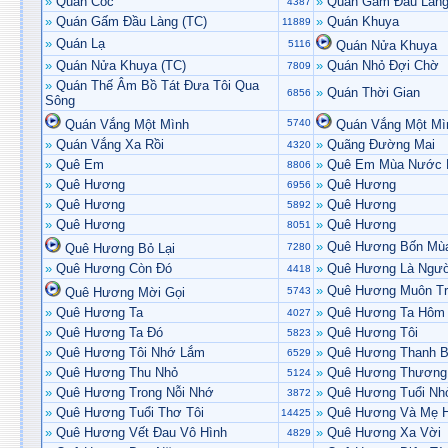
»
Quán Cóc
»
Quán Gấm Đầu Làn
4387
»
Quán Gấm Đầu Làng (TC)
»
Quán Khuya
11889
»
Quán Lạ
5116
Quán Nửa Khuya
»
Quán Nửa Khuya (TC)
»
Quán Nhỏ Đợi Chờ
7809
»
Quán Thế Âm Bồ Tát Đưa Tôi Qua
»
Quán Thời Gian
6856
Sông
Quán Vắng Một Mình
5740
Quán Vắng Một Mì
»
Quán Vắng Xa Rồi
»
Quãng Đường Mai
4320
»
Quê Em
»
Quê Em Mùa Nước 
8806
»
Quê Hương
»
Quê Hương
6956
»
Quê Hương
»
Quê Hương
5892
»
Quê Hương
»
Quê Hương
8051
»
Quê Hương Bốn Mù
Quê Hương Bỏ Lại
7280
»
Quê Hương Còn Đó
»
Quê Hương Là Ngườ
4418
»
Quê Hương Muôn Tr
Quê Hương Mời Gọi
5743
»
Quê Hương Ta
»
Quê Hương Ta Hôm 
4027
»
Quê Hương Ta Đó
»
Quê Hương Tôi
5823
»
Quê Hương Tôi Nhớ Lắm
»
Quê Hương Thanh B
6529
»
Quê Hương Thu Nhỏ
»
Quê Hương Thương
5124
»
Quê Hương Trong Nỗi Nhớ
»
Quê Hương Tuổi Nh
3872
»
Quê Hương Tuổi Thơ Tôi
»
Quê Hương Và Mẹ H
14425
»
Quê Hương Vết Đau Vô Hình
»
Quê Hương Xa Vời
4829