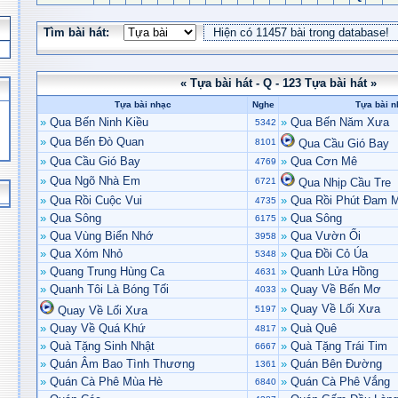
Tìm bài hát:
« Tựa bài hát - Q - 123 Tựa bài hát »
Tựa bài nhạc
Nghe
Tựa bài n
»
Qua Bến Ninh Kiều
»
Qua Bến Năm Xưa
5342
»
Qua Bến Đò Quan
8101
Qua Cầu Gió Bay
»
Qua Cầu Gió Bay
»
Qua Cơn Mê
4769
»
Qua Ngõ Nhà Em
6721
Qua Nhịp Cầu Tre
»
Qua Rồi Cuộc Vui
»
Qua Rồi Phút Đam 
4735
»
Qua Sông
»
Qua Sông
6175
»
Qua Vùng Biển Nhớ
»
Qua Vườn Ổi
3958
»
Qua Xóm Nhỏ
»
Qua Đồi Cỏ Úa
5348
»
Quang Trung Hùng Ca
»
Quanh Lửa Hồng
4631
»
Quanh Tôi Là Bóng Tối
»
Quay Về Bến Mơ
4033
»
Quay Về Lối Xưa
Quay Về Lối Xưa
5197
»
Quay Về Quá Khứ
»
Quà Quê
4817
»
Quà Tặng Sinh Nhật
»
Quà Tặng Trái Tim
6667
»
Quán Âm Bao Tình Thương
»
Quán Bên Đường
1361
»
Quán Cà Phê Mùa Hè
»
Quán Cà Phê Vắng
6840