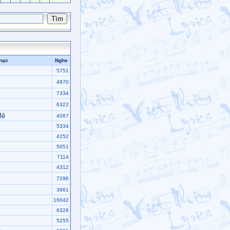
hạc
Nghe
5751
4870
7334
6322
Mê
4067
5334
4252
5051
7114
4312
7296
3981
16042
6326
5255