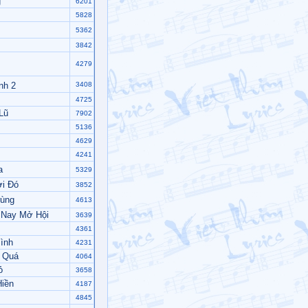
g
6201
5828
5362
3842
4279
nh 2
3408
4725
Lũ
7902
5136
4629
4241
a
5329
i Đó
3852
ùng
4613
Nay Mở Hội
3639
4361
ình
4231
 Quá
4064
ỏ
3658
iền
4187
4845