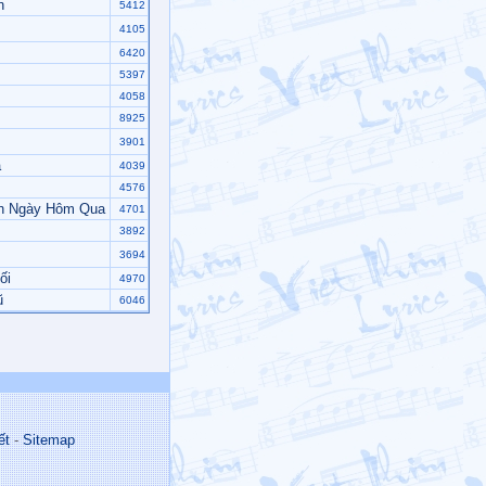
n
5412
4105
6420
5397
4058
8925
3901
a
4039
4576
nh Ngày Hôm Qua
4701
3892
3694
ối
4970
ũ
6046
ết
-
Sitemap