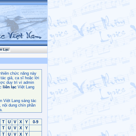
ên Lạc
nhiên chức năng này
ác giả, ca sĩ hoặc lời
ợc duy trì vì admin
c
liên lạc
Việt Lang
n Việt Lang sáng tác
, nội dung chín phần
a.
T
U
V
X
Y
0-9
T
U
V
X
Y
T
U
V
X
Y