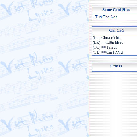
Some Cool Sites
- TuoiTho.Net
Ghi Chú
() == Chưa có lời
(LK) == Liên khúc
(TC) == Tân cổ
(CL) == Cải lương
Others