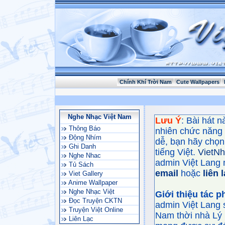
Chính Khí Trời Nam
Cute Wallpapers
Nghe Nhạc Việt Nam
Lưu Ý
: Bài hát 
Thông Báo
nhiên chức năng
Động Nhím
dễ, bạn hãy chọn 
Ghi Danh
tiếng Việt.
VietN
Nghe Nhac
admin Việt Lang 
Tủ Sách
email
hoặc
liên 
Viet Gallery
Anime Wallpaper
Nghe Nhạc Việt
Giới thiệu tác 
Đọc Truyện CKTN
admin Việt Lang 
Truyện Việt Online
Nam thời nhà Lý 
Liên Lạc