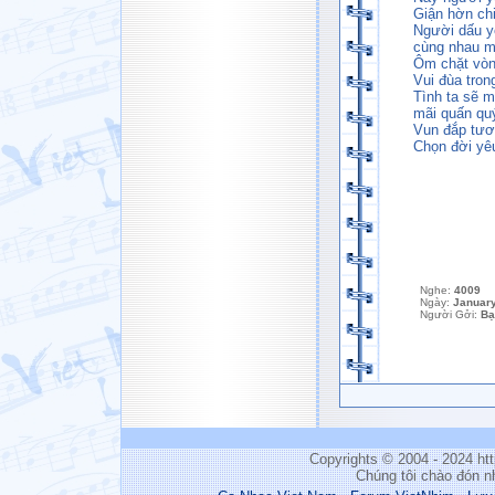
Giận hờn ch
Người dấu y
cùng nhau 
Ôm chặt vòn
Vui đùa tron
Tình ta sẽ m
mãi quấn quý
Vun đắp tươ
Chọn đời yêu
Nghe:
4009
Ngày:
January
Người Gởi:
Bạ
Copyrights © 2004 - 2024 h
Chúng tôi chào đón n