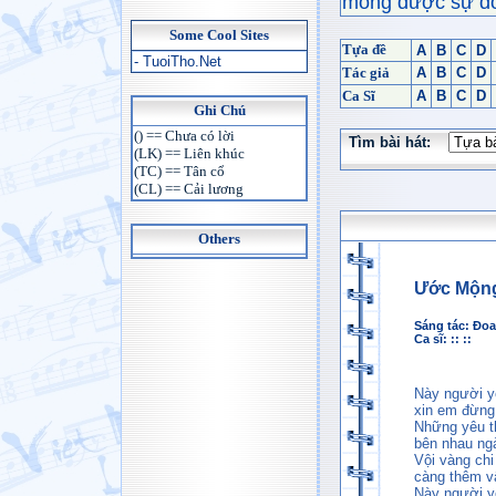
mong được sự đón
Some Cool Sites
Tựa đề
A
B
C
D
- TuoiTho.Net
Tác giả
A
B
C
D
Ca Sĩ
A
B
C
D
Ghi Chú
() == Chưa có lời
Tìm bài hát:
(LK) == Liên khúc
(TC) == Tân cổ
(CL) == Cải lương
Others
Ước Mộn
Sáng tác:
Đoa
Ca sĩ: :: ::
Này người y
xin em đừng
Những yêu 
bên nhau ng
Vội vàng chi 
càng thêm 
Này người y