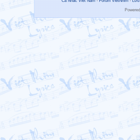
Ca Nhac Viet Nam
-
Forum VietNhim
-
Lưu
Powere