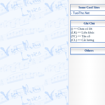
Some Cool Sites
- TuoiTho.Net
Ghi Chú
() == Chưa có lời
(LK) == Liên khúc
(TC) == Tân cổ
(CL) == Cải lương
Others