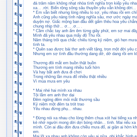
đá trăm năm không nhạt nhòa tình nghĩa trọn kiếp yêu nh
xa... .rời. Biển rộng sông sâu thuyền yêu vẫn không dời...
* Em vẫn biết nhưng lòng nhiều lo sợ, yêu nhau rồi em chỉ 
Anh cũng yêu nàng tình nặng nghĩa sâu, mơ ước ngày ma
duyện nợ. Giấc mộng ban đầu dết gấm thêu hoa yêu chẳng
chung nhịp thở... ơ... .ơ... .
* Cầm chắc tay anh ấm êm từng giây phút, em sợ mai đây
Mình đã yêu nhau qua mấy độ Thu rồi.
Năm tháng trôi qua chắc chiêu từng kỷ niệm, gió hẹn mưa
tình ta.
* Quên sao được bài thơ anh viết tặng, trọn một đời yêu c
Nhưng em sợ tình đầu thường dang dở, dở dang rồi em khó
Thương đôi mắt em buồn thật buồn
Thương em tính mang nhiều tuổi hờn
Và hay bắt anh đưa đi chơi
Trong những lần mưa đổ nhiều thật nhiều
Vì mùa mưa em yêu
* Mai nhé hai mình xa nhau
Tội lắm em anh thơ dại
Đêm ngóng đêm mỏi mắt thương sầu
Kỷ niệm một đêm ta trót trao
Yêu nhau đừng phụ... nhau.
* Đừng nói xa nhau cho lòng thêm chua xót hai tiếng xa nh
kẻ nhớ người mong dời dợi bóng nhân... tình. Mai nếu xa
mình. Còn ai đâu đón đưa chiều mưa đổ, ai giận ai hờn kh
em.
Mai lỡ xa nhau anh không còn yêu ai nữa, ghi khắc hình e