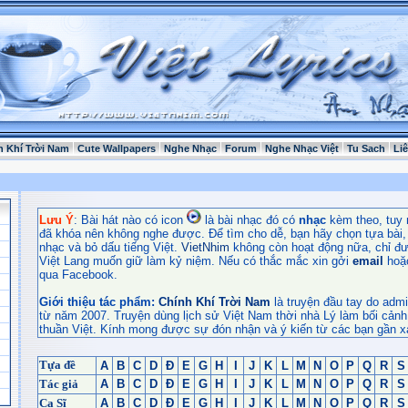
h Khí Trời Nam
Cute Wallpapers
Nghe Nhạc
Forum
Nghe Nhạc Việt
Tu Sach
Li
Lưu Ý
: Bài hát nào có icon
là bài nhạc đó có
nhạc
kèm theo, tuy 
đã khóa nên không nghe được. Để tìm cho dễ, bạn hãy chọn tựa bài, t
nhạc và bỏ dấu tiếng Việt.
VietNhim
không còn hoạt động nữa, chỉ đư
Việt Lang muốn giữ làm kỷ niệm. Nếu có thắc mắc xin gởi
email
hoặ
qua Facebook.
Giới thiệu tác phẩm:
Chính Khí Trời Nam
là truyện đầu tay do admi
từ năm 2007. Truyện dùng lịch sử Việt Nam thời nhà Lý làm bối cảnh
thuần Việt. Kính mong được sự đón nhận và ý kiến từ các bạn gần x
Tựa đề
A
B
C
D
Đ
E
G
H
I
J
K
L
M
N
O
P
Q
R
S
Tác giả
A
B
C
D
Đ
E
G
H
I
J
K
L
M
N
O
P
Q
R
S
Ca Sĩ
A
B
C
D
Đ
E
G
H
I
J
K
L
M
N
O
P
Q
R
S