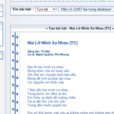
Tìm bài hát:
« Tựa bài hát - Mai Lỡ Mình Xa Nhau (TC) »
Mai Lỡ Mình Xa Nhau (TC)
Sáng tác:
Tú Nhi
Ca sĩ:
Mạnh Quỳnh
,
Phi Nhung
Mai lỡ hai mình xa nhau
Đừng khóc cho mi hoen sầu
Ghi nhé em chuyện buổi ban đầu
Đừng để tình ta phai tàn mau
Lời nguyền xin khắc sâu
* Mai nếu hai mình xa nhau
Từng bước em đêm ai dìu
Em khóc ai dành dỗ nuông chiều
Và ai dệt thơ cho em yêu
Trong đêm buồn quạnh hiu
Em ơi! Khi bước vào yêu ai không mộng mơ không hẹn th