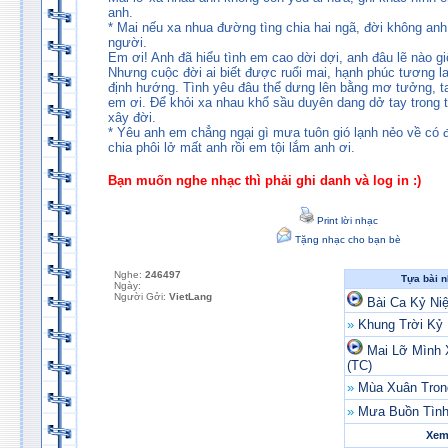
anh.
* Mai nếu xa nhua đường tìng chia hai ngã, đời không an
người.
Em ơi! Anh đã hiểu tình em cao dời dợi, anh đâu lẽ nào g
Nhưng cuộc đời ai biết được ruổi mai, hạnh phúc tương l
định hướng. Tình yêu đâu thể dưng lên bằng mơ tưởng, ta
em ơi. Để khỏi xa nhau khổ sầu duyên dang dở tay trong 
xây đời.
* Yêu anh em chẳng ngại gì mưa tuôn gió lạnh nẻo về có đ
chia phôi lở mất anh rồi em tội lắm anh ơi.
Bạn muốn nghe nhạc thì phải ghi danh và log in :)
Print lời nhạc
Tặng nhạc cho bạn bè
Nghe:
246497
Tựa bài 
Ngày:
Người Gởi:
VietLang
Bài Ca Kỷ Ni
»
Khung Trời Kỷ
Mai Lỡ Mình 
(TC)
»
Mùa Xuân Tro
»
Mưa Buồn Tình
Xem 