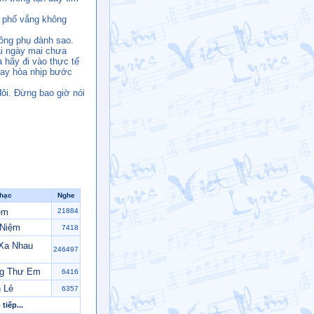
h phố vắng không
iông phụ đành sao.
ai ngày mai chưa
 hãy đi vào thực tế
tay hòa nhịp bước
ôi. Đừng bao giờ nói
nhạc
Nghe
ệm
21884
 Niệm
7418
Xa Nhau
246497
ng Thư Em
6416
 Lẻ
6357
tiếp...