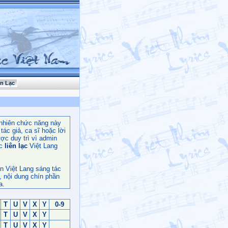
ên Lạc
nhiên chức năng này
ác giả, ca sĩ hoặc lời
ợc duy trì vì admin
c
liên lạc
Việt Lang
n Việt Lang sáng tác
, nội dung chín phần
a.
T
U
V
X
Y
0-9
T
U
V
X
Y
T
U
V
X
Y