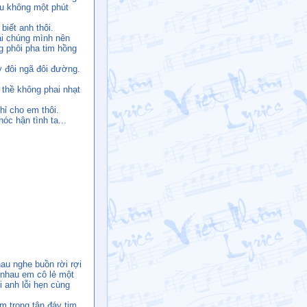
au không một phút
biết anh thôi.
i chúng mình nên
 phôi pha tim hồng
 đôi ngã đôi đường.
 thề không phai nhạt
hỉ cho em thôi.
c hận tình ta...
au nghe buồn rời rợi
 nhau em cô lẻ một
i anh lỗi hẹn cùng
m trong tận đáy tim