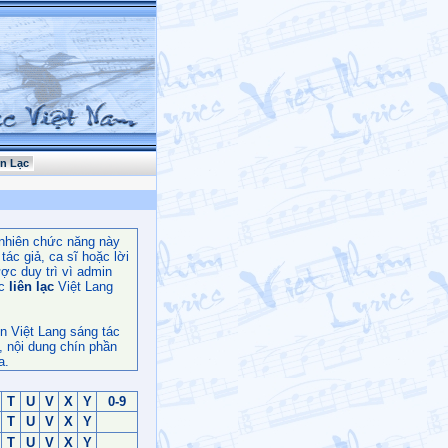
ên Lạc
nhiên chức năng này
ác giả, ca sĩ hoặc lời
ợc duy trì vì admin
c
liên lạc
Việt Lang
n Việt Lang sáng tác
, nội dung chín phần
a.
T
U
V
X
Y
0-9
T
U
V
X
Y
T
U
V
X
Y