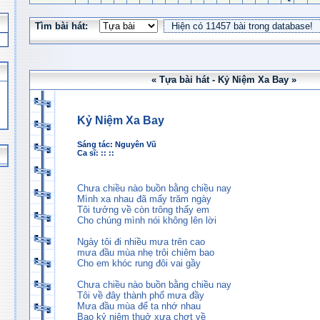
Tìm bài hát:
« Tựa bài hát - Kỷ Niệm Xa Bay »
Kỷ Niệm Xa Bay
Sáng tác:
Nguyên Vũ
Ca sĩ: :: ::
Chưa chiều nào buồn bằng chiều nay
Mình xa nhau đã mấy trăm ngày
Tôi tưởng về còn trông thấy em
Cho chúng mình nói không lên lời
Ngày tôi đi nhiều mưa trên cao
mưa đầu mùa nhẹ trôi chiêm bao
Cho em khóc rung đôi vai gầy
Chưa chiều nào buồn bằng chiều nay
Tôi về đây thành phố mưa đầy
Mưa đầu mùa để ta nhớ nhau
Bao kỷ niệm thuở xưa chợt về