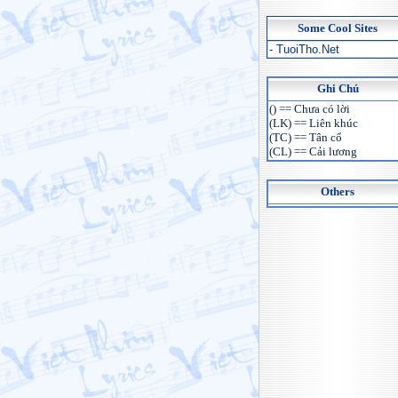
Some Cool Sites
- TuoiTho.Net
Ghi Chú
() == Chưa có lời
(LK) == Liên khúc
(TC) == Tân cổ
(CL) == Cải lương
Others