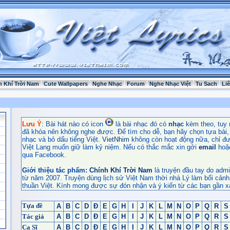
h Khí Trời Nam
Cute Wallpapers
Nghe Nhạc
Forum
Nghe Nhạc Việt
Tu Sach
Li
Lưu Ý
: Bài hát nào có icon
là bài nhạc đó có
nhạc
kèm theo, tuy 
đã khóa nên không nghe được. Để tìm cho dễ, bạn hãy chọn tựa bài, t
nhạc và bỏ dấu tiếng Việt.
VietNhim
không còn hoạt động nữa, chỉ đư
Việt Lang muốn giữ làm kỷ niệm. Nếu có thắc mắc xin gởi
email
hoặ
qua Facebook.
Giới thiệu tác phẩm:
Chính Khí Trời Nam
là truyện đầu tay do admi
từ năm 2007. Truyện dùng lịch sử Việt Nam thời nhà Lý làm bối cảnh
thuần Việt. Kính mong được sự đón nhận và ý kiến từ các bạn gần x
Tựa đề
A
B
C
D
Đ
E
G
H
I
J
K
L
M
N
O
P
Q
R
S
Tác giả
A
B
C
D
Đ
E
G
H
I
J
K
L
M
N
O
P
Q
R
S
Ca Sĩ
A
B
C
D
Đ
E
G
H
I
J
K
L
M
N
O
P
Q
R
S