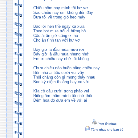
Chiều hôm nay mình tôi bơ vơ
Sao chiều nay em không đến đây
Đưa tôi về trong gió heo mây
Bao lời hẹn thề ngày xa xưa
Theo bọt mưa trôi đi hững hờ
Câu ái ân giờ cũng ơ thờ
Cho ân tình tan với hư vơ
Bây giờ là đầu mùa mưa rơi
Bây giờ là đầu mùa nhung nhớ
Em ơi chiều nay nhớ tôi không
Chưa chiều nào buồn bằng chiều nay
Bên nhà ai tiệc cưới vui vầy
Thôi chẳng còn gì mong thấy nhau
Bao kỷ niệm thoáng bay xa vời
Kìa cô dâu cười trong pháo vui
Riêng âm thầm mình tôi nhớ thôi
Đêm hoa đó đưa em về với ai
Print lời nhạc
Tặng nhạc cho bạn bè