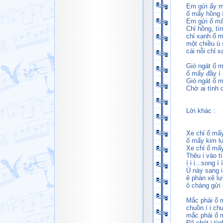
Em gửi ấy m
ố mấy hồng í
Em gửi ố mấ
Chỉ hồng, tìn
chỉ xanh ố m
một chiều ù 
cái nỗi chỉ 
Gió ngát ố 
ố mấy đầy í i
Gió ngát ố 
Chờ ai tình ch
Lời khác :
Xe chỉ ố mấy
ố mấy kim lu
Xe chỉ ố mấy
Thêu i vào t
í i i...song 
Ù này sang i
ê phàn xê lư
ô chàng gửi 
Mắc phải ố 
chuồn í i chu
mắc phải ố 
Đã chót i tìn