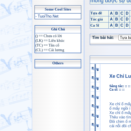
mong được sự đón
Some Cool Sites
Tựa đề
A
B
C
D
- TuoiTho.Net
Tác giả
A
B
C
D
Ca Sĩ
A
B
C
D
Ghi Chú
() == Chưa có lời
Tìm bài hát:
(LK) == Liên khúc
(TC) == Tân cổ
(CL) == Cải lương
Others
Xe Chỉ L
Sáng tác: :: ::
Ca sĩ: :: ::
Xe chỉ ố mấy
ố mấy ngồi í i
Xe chỉ ố mấy
Thêu vào tình
Đôi chim ố m
cái nỗi đôi c