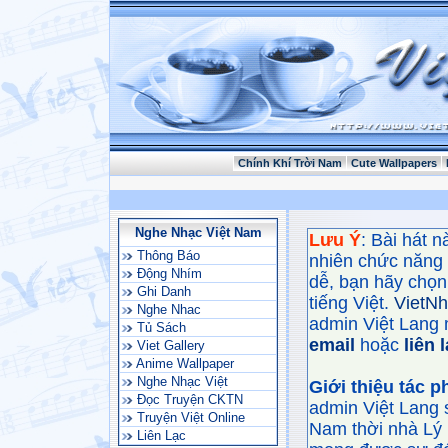
Chính Khí Trời Nam
Cute Wallpapers
Nghe Nhạc Việt Nam
Lưu Ý
: Bài hát 
Thông Báo
nhiên chức năng
Động Nhím
dễ, bạn hãy chọn 
Ghi Danh
tiếng Việt.
VietN
Nghe Nhac
admin Việt Lang 
Tủ Sách
email
hoặc
liên 
Viet Gallery
Anime Wallpaper
Nghe Nhạc Việt
Giới thiệu tác 
Đọc Truyện CKTN
admin Việt Lang 
Truyện Việt Online
Nam thời nhà Lý 
Liên Lạc