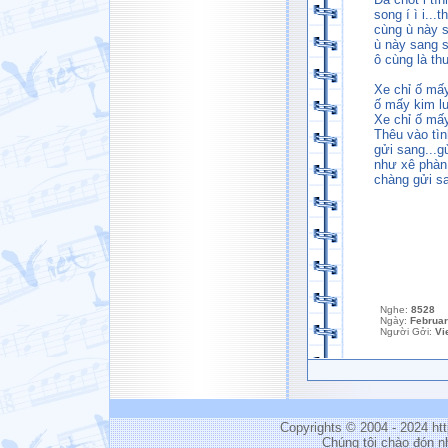
song í ì i..
cùng ù này s
ù này sang 
ô cùng là th
Xe chỉ ố mấy
ố mấy kim luồ
Xe chỉ ố mấy
Thêu vào tình 
gửi sang...g
như xê phàn 
chàng gửi sa
Nghe:
8528
Ngày:
Februar
Người Gởi:
Vi
Copyrights © 2004 - 2024 h
Chúng tôi chào đón n