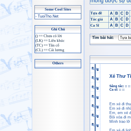
mong được sự đón
Some Cool Sites
Tựa đề
A
B
C
D
- TuoiTho.Net
Tác giả
A
B
C
D
Ca Sĩ
A
B
C
D
Ghi Chú
() == Chưa có lời
Tìm bài hát:
(LK) == Liên khúc
(TC) == Tân cổ
(CL) == Cải lương
Others
Xé Thư T
Sáng tác: :: ::
Ca sĩ: :: ::
Em xé đi thư 
Em xé đi nhữ
Em, em xé đi
Bôi xóa đi m
Mình trao lỡ
Em xé đi lin