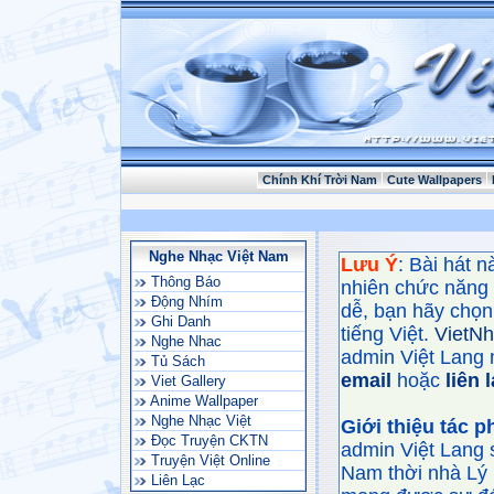
Chính Khí Trời Nam
Cute Wallpapers
Nghe Nhạc Việt Nam
Lưu Ý
: Bài hát 
Thông Báo
nhiên chức năng
Động Nhím
dễ, bạn hãy chọn 
Ghi Danh
tiếng Việt.
VietN
Nghe Nhac
admin Việt Lang 
Tủ Sách
email
hoặc
liên 
Viet Gallery
Anime Wallpaper
Nghe Nhạc Việt
Giới thiệu tác 
Đọc Truyện CKTN
admin Việt Lang 
Truyện Việt Online
Nam thời nhà Lý 
Liên Lạc