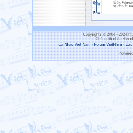
Ngày:
Februar
Người Gởi:
Bạ
Copyrights © 2004 - 2024 h
Chúng tôi chào đón n
Ca Nhac Viet Nam
-
Forum VietNhim
-
Lưu
Powere