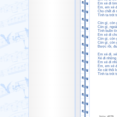
Em xé đi tim
Em, em xé đ
Cho chết đi 
Tình ta trót 
Còn gì, còn
Còn gì, ngoà
Tình buồn tì
Em xé đi ch
Còn gì, còn
Còn gì, còn 
Được rồi, đư
Em xé đi, xé
Xé đi những
Em xé đi nh
Em, em xé đi
Xe cát thôi l
Tình ta trót t
Nghe:
4279