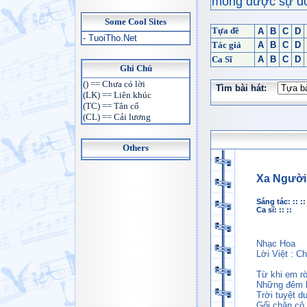
mong được sự đón
Some Cool Sites
Tựa đề
A
B
C
D
- TuoiTho.Net
Tác giả
A
B
C
D
Ca Sĩ
A
B
C
D
Ghi Chú
() == Chưa có lời
Tìm bài hát:
(LK) == Liên khúc
(TC) == Tân cổ
(CL) == Cải lương
Others
Xa Người
Sáng tác: :: ::
Ca sĩ: :: ::
Nhạc Hoa
Lời Việt : C
Từ khi em rờ
Những đêm 
Trời tuyệt d
Gối chăn cô 