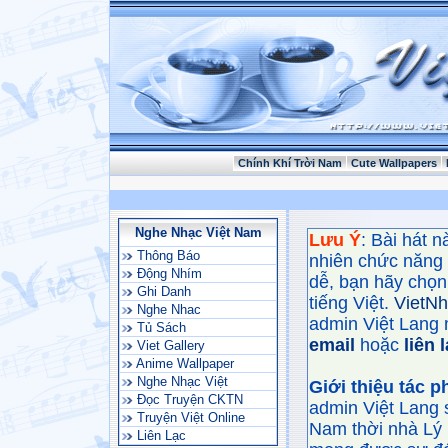
Chính Khí Trời Nam
Cute Wallpapers
Nghe Nhạc Việt Nam
Lưu Ý
: Bài hát 
Thông Báo
nhiên chức năng
Động Nhím
dễ, bạn hãy chọn 
Ghi Danh
tiếng Việt.
VietN
Nghe Nhac
admin Việt Lang 
Tủ Sách
email
hoặc
liên 
Viet Gallery
Anime Wallpaper
Nghe Nhạc Việt
Giới thiệu tác 
Đọc Truyện CKTN
admin Việt Lang 
Truyện Việt Online
Nam thời nhà Lý 
Liên Lạc