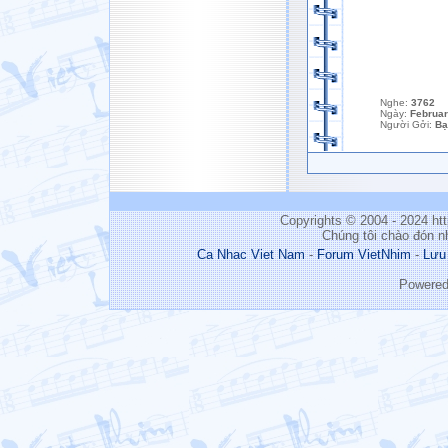
Nghe:
3762
Ngày:
Februar
Người Gởi:
Bạ
Copyrights © 2004 - 2024 h
Chúng tôi chào đón n
Ca Nhac Viet Nam
-
Forum VietNhim
-
Lưu
Powere