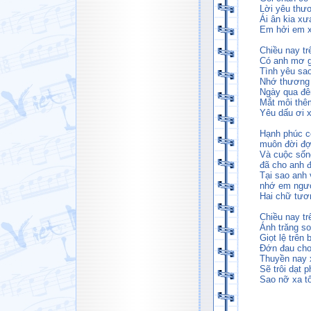
Lời yêu thươ
Ái ân kia xưa
Em hởi em x
Chiều nay tr
Có anh mơ g
Tình yêu sa
Nhớ thương 
Ngày qua đê
Mắt môi thê
Yêu dấu ơi x
Hạnh phúc c
muôn đời đợ
Và cuộc sốn
đã cho anh 
Tại sao anh
nhớ em ngườ
Hai chữ tươ
Chiều nay tr
Ánh trăng so
Giọt lệ trên
Đớn đau cho
Thuyền nay 
Sẽ trôi dạt 
Sao nỡ xa tô