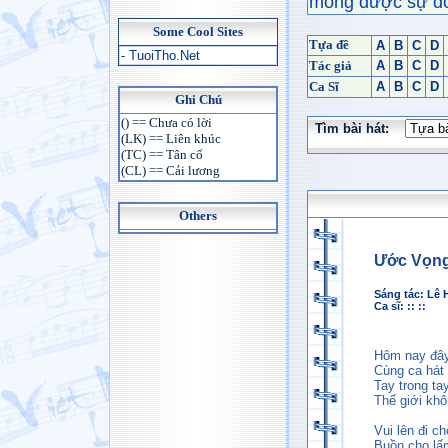
mong được sự đón
Some Cool Sites
Tựa đề
A
B
C
D
- TuoiTho.Net
Tác giả
A
B
C
D
Ca Sĩ
A
B
C
D
Ghi Chú
() == Chưa có lời
Tìm bài hát:
(LK) == Liên khúc
(TC) == Tân cổ
(CL) == Cải lương
Others
Ước Vọng
Sáng tác:
Lê 
Ca sĩ: :: ::
Hôm nay đây
Cùng ca hát
Tay trong t
Thế giới khô
Vui lên đi ch
Buồn cho lấ