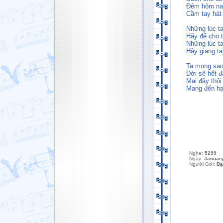
Ðêm hôm nay
Cầm tay hát 
Những lúc t
Hãy để cho t
Những lúc ta
Hảy giang ta
Ta mong sao 
Ðời sẽ hết đ
Mai đây thôi
Mang đến hạ
Nghe:
5299
Ngày:
January
Người Gởi:
Bạ