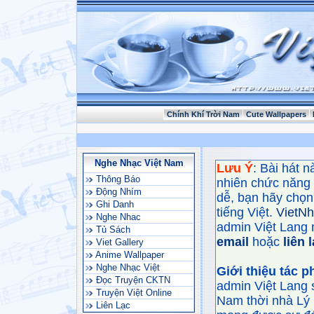
Chính Khí Trời Nam
Cute Wallpapers
Nghe Nhạc Việt Nam
Lưu Ý
: Bài hát 
Thông Báo
nhiên chức năng
Động Nhím
dễ, bạn hãy chọn 
Ghi Danh
tiếng Việt.
VietN
Nghe Nhac
admin Việt Lang 
Tủ Sách
email
hoặc
liên 
Viet Gallery
Anime Wallpaper
Nghe Nhạc Việt
Giới thiệu tác 
Đọc Truyện CKTN
admin Việt Lang 
Truyện Việt Online
Nam thời nhà Lý 
Liên Lạc