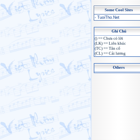
Some Cool Sites
- TuoiTho.Net
Ghi Chú
() == Chưa có lời
(LK) == Liên khúc
(TC) == Tân cổ
(CL) == Cải lương
Others