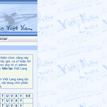
ên Lạc
nhiên chức năng này
ác giả, ca sĩ hoặc lời
ợc duy trì vì admin
c
liên lạc
Việt Lang
n Việt Lang sáng tác
, nội dung chín phần
a.
T
U
V
X
Y
0-9
T
U
V
X
Y
T
U
V
X
Y