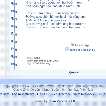
Nhớ nắng sân trường áo như bướm lượn
Anh ngẩn ngơ ngồi dạo khúc Nam Bình
Em chừ, em chừ chừ gửi bóng nơi mô
Đường xưa phố nhỏ mơ hoài một bóng em
Ai đi, ai đi không hẹn quay về
Cho thương nhớ thoả tấm lòng bao ước mơ
Cho thương nhớ thỏa tấm lòng bao ước mơ
Print lời nhạc
Tặng nhạc cho bạn bè
Nghe:
3968
Ngày:
December 27th, 2005
Người Gởi:
VietLang
Quay lại
Copyrights © 2004 - 2024 http://www.Vietnhim.com - Âm Nhạc Việt Nam
Chúng tôi chào đón những ai yêu thích âm nhạc Việt Nam
et Nam
-
Forum VietNhim
-
Lưu Trữ
-
Viet Directory
-
Nhím Networks
-
Liên K
Powered by
Nhím Version 3.1.0