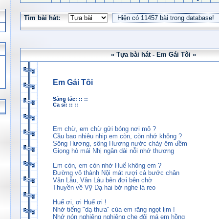
Tìm bài hát:
« Tựa bài hát - Em Gái Tôi »
Em Gái Tôi
Sáng tác: :: ::
Ca sĩ: :: ::
Em chừ, em chừ gửi bóng nơi mô ?
Cầu bao nhiêu nhịp em còn, còn nhớ không ?
Sông Hương, sông Hương nước chảy êm đềm
Giọng hò mái Nhị ngân dài nỗi nhớ thương
Em còn, em còn nhớ Huế không em ?
Đường vô thành Nội mát rượi cả bước chân
Vân Lâu, Vân Lâu bên đợi bên chờ
Thuyền về Vỹ Dạ hai bờ nghe lá reo
Huế ơi, ơi Huế ơi !
Nhớ tiếng "dạ thưa" của em răng ngọt lịm !
Nhớ nón nghiêng nghiêng che đôi má em hồng