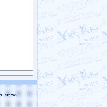
ết
-
Sitemap