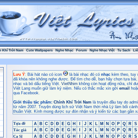
h Khí Trời Nam
Cute Wallpapers
Nghe Nhạc
Forum
Nghe Nhạc Việt
Tu Sach
Li
Lưu Ý
: Bài hát nào có icon
là bài nhạc đó có
nhạc
kèm theo, tuy 
đã khóa nên không nghe được. Để tìm cho dễ, bạn hãy chọn tựa bài, t
nhạc và bỏ dấu tiếng Việt.
VietNhim
không còn hoạt động nữa, chỉ đư
Việt Lang muốn giữ làm kỷ niệm. Nếu có thắc mắc xin gởi
email
hoặ
qua Facebook.
Giới thiệu tác phẩm:
Chính Khí Trời Nam
là truyện đầu tay do admi
từ năm 2007. Truyện dùng lịch sử Việt Nam thời nhà Lý làm bối cảnh
thuần Việt. Kính mong được sự đón nhận và ý kiến từ các bạn gần x
Tựa đề
A
B
C
D
Đ
E
G
H
I
J
K
L
M
N
O
P
Q
R
S
Tác giả
A
B
C
D
Đ
E
G
H
I
J
K
L
M
N
O
P
Q
R
S
Ca Sĩ
A
B
C
D
Đ
E
G
H
I
J
K
L
M
N
O
P
Q
R
S