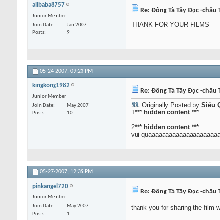
alibaba8757
Re: Đông Tà Tây Đọc -châu T
Junior Member
THANK FOR YOUR FILMS
Join Date
Jan 2007
Posts
9
05-24-2007,
09:23 PM
kingkong1982
Re: Đông Tà Tây Đọc -châu T
Junior Member
Originally Posted by
Siêu 
Join Date
May 2007
1
*** hidden content ***
Posts
10
2
*** hidden content ***
vui quaaaaaaaaaaaaaaaaaaaa
05-27-2007,
12:35 PM
pinkangel720
Re: Đông Tà Tây Đọc -châu T
Junior Member
Join Date
May 2007
thank you for sharing the film
Posts
1