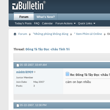
Forum
What's New?
Today's Posts
FAQ
Calendar
Forum Actions
Quick Links
Forum
*Những phòng không dùng
* Xem Phim Lẻ Online
Đô
Thread:
Đông Tà Tây Đọc -châu Tinh Trì
05-18-2007,
03:49 AM
minhtri0909
Re: Đông Tà Tây Đọc -châu T
Junior Member
cám on bạn nhiều
Join Date
May 2007
Posts
3
05-22-2007,
12:30 PM