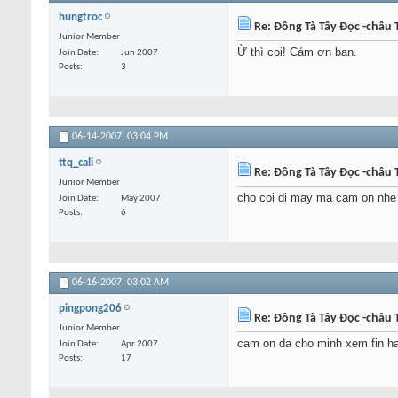
hungtroc
Re: Đông Tà Tây Đọc -châu T
Junior Member
Ừ thì coi! Cám ơn ban.
Join Date
Jun 2007
Posts
3
06-14-2007,
03:04 PM
ttq_cali
Re: Đông Tà Tây Đọc -châu T
Junior Member
cho coi di may ma cam on nhe
Join Date
May 2007
Posts
6
06-16-2007,
03:02 AM
pingpong206
Re: Đông Tà Tây Đọc -châu T
Junior Member
cam on da cho minh xem fin h
Join Date
Apr 2007
Posts
17