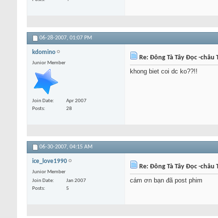
06-28-2007,
01:07 PM
kdomino
Re: Đông Tà Tây Đọc -châu T
Junior Member
khong biet coi dc ko??!!
Join Date
Apr 2007
Posts
28
06-30-2007,
04:15 AM
ice_love1990
Re: Đông Tà Tây Đọc -châu T
Junior Member
cám ơn bạn đã post phim
Join Date
Jan 2007
Posts
5