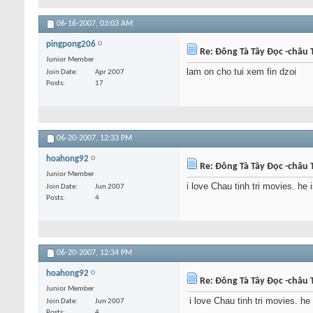
06-16-2007,
03:03 AM
pingpong206
Re: Đông Tà Tây Đọc -châu T
Junior Member
lam on cho tui xem fin dzoi
Join Date
Apr 2007
Posts
17
06-20-2007,
12:33 PM
hoahong92
Re: Đông Tà Tây Đọc -châu T
Junior Member
i love Chau tinh tri movies. he 
Join Date
Jun 2007
Posts
4
06-20-2007,
12:34 PM
hoahong92
Re: Đông Tà Tây Đọc -châu T
Junior Member
i love Chau tinh tri movies. he
Join Date
Jun 2007
Posts
4