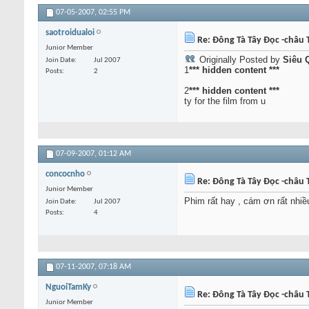
07-05-2007,
02:55 PM
saotroidualoi
Re: Đông Tà Tây Đọc -châu T
Junior Member
Originally Posted by
Siêu 
Join Date
Jul 2007
1
*** hidden content ***
Posts
2
2
*** hidden content ***
ty for the film from u
07-09-2007,
01:12 AM
concocnho
Re: Đông Tà Tây Đọc -châu T
Junior Member
Phim rất hay , cám ơn rất nhiề
Join Date
Jul 2007
Posts
4
07-11-2007,
07:18 AM
NguoiTamKy
Re: Đông Tà Tây Đọc -châu T
Junior Member