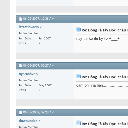
06-02-2007,
10:38 AM
latestlovecm
Re: Đông Tà Tây Đọc -châu T
Junior Member
này thì ko đủ ký tự +___+
Join Date
Jun 2007
Posts
2
06-03-2007,
05:27 AM
ngocanhvn
Re: Đông Tà Tây Đọc -châu T
Junior Member
cam on nha ban........................
Join Date
May 2007
Posts
5
06-05-2007,
02:28 AM
downunder
Re: Đông Tà Tây Đọc -châu T
Junior Member