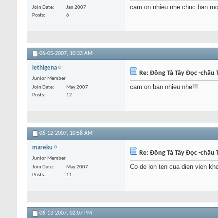
cam on nhieu nhe chuc ban moi
Join Date
Jan 2007
Posts
6
06-05-2007,
10:33 AM
lethigena
Re: Đông Tà Tây Đọc -châu T
Junior Member
cam on ban nhieu nhe!!!
Join Date
May 2007
Posts
12
06-12-2007,
10:58 AM
mareku
Re: Đông Tà Tây Đọc -châu T
Junior Member
Co de lon ten cua dien vien k
Join Date
May 2007
Posts
11
06-13-2007,
02:07 PM