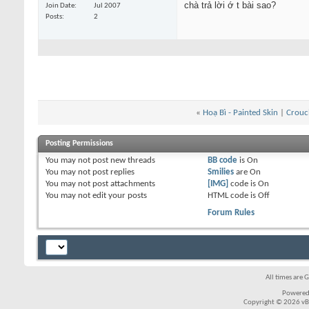
chà trả lời ớ t bài sao?
Join Date
Jul 2007
Posts
2
«
Hoạ Bì - Painted Skin
|
Crouc
Posting Permissions
You
may not
post new threads
BB code
is
On
You
may not
post replies
Smilies
are
On
You
may not
post attachments
[IMG]
code is
On
You
may not
edit your posts
HTML code is
Off
Forum Rules
All times are 
Powered
Copyright © 2026 vBul