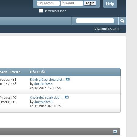
Help
Remember Me?
Advanced Search
eads / Posts
Bài Cuối
hreads: 481
Đánh giá xe chevrolet...
osts: 2,458
by
ducthinh255
06-18-2016,
12:12 AM
Threads: 90
Chevrolet spark duo -...
Posts: 112
by
ducthinh255
06-12-2016,
09:00 PM