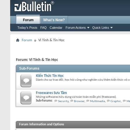
Forum
What's New?
Today's Posts
FAQ
Calendar
Forum Actions
Quick Links
Forum
Vi Tính & Tin Học
Forum:
Vi Tính & Tin Học
Sub-Forums
Kiến Thức Tin Học
Dành cho sự trao đổi, học hỏi cũng như nghiên cứu thêm kiến thức vô c
Freewares Sưu Tầm
Những softwares hữu dụng và hoàn toàn miễn phí (freewares).
Sub-Forums:
Security
,
Browser
,
Multimedia
,
Graphic
,
Me
Forum Information and Options