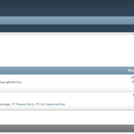
Thr
T
P
ông nghệ tin học.
ssenger
,
Theme/Patch
,
Các Freewares Khác