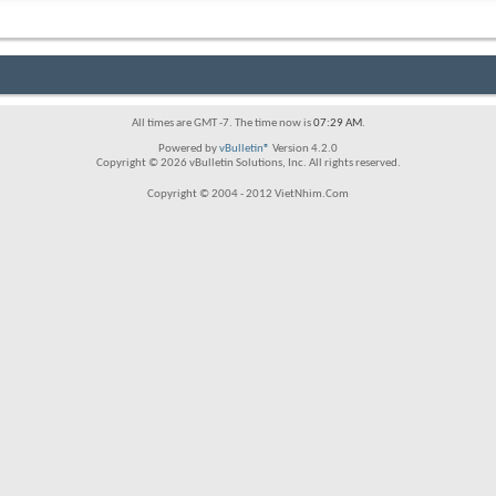
All times are GMT -7. The time now is
07:29 AM
.
Powered by
vBulletin®
Version 4.2.0
Copyright © 2026 vBulletin Solutions, Inc. All rights reserved.
Copyright © 2004 - 2012 VietNhim.Com