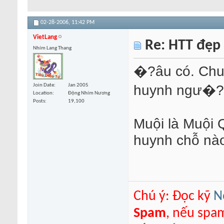
02-28-2006,
11:42 PM
VietLang
Re: HTT đẹp
Nhím Lang Thang
�?âu có. Chu
huynh ngư�?i
Join Date
Jan 2005
Location
Động Nhím Nương
Posts
19,100
Muội là Muội 
huynh chỗ nà
Chú ý: Đọc kỹ
N
Spam
, nếu spa