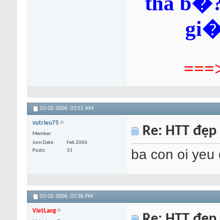
thà b�?
gi�
===
03-02-2006,
03:51 AM
vutrieu75
Re: HTT đẹp
Member
Join Date
Feb 2006
ba con oi yeu 
Posts
31
03-02-2006,
07:36 PM
VietLang
Re: HTT đẹp