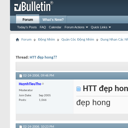
Forum
What's New?
Today's Posts
FAQ
Calendar
Forum Actions
Quick Links
Forum
Động Nhím
Quán Cóc Động Nhím
Dung Nhan Các N
Thread:
HTT đẹp hong??
02-24-2006,
09:46 PM
HuynhTieuTho
HTT đẹp hon
Moderator
Join Date
Sep 2005
đẹp hong
Posts
1,066
02-24-2006,
10:23 PM