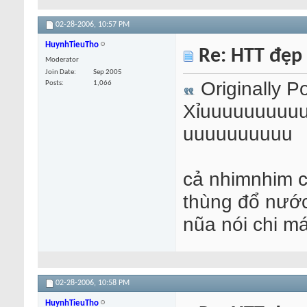
02-28-2006,
10:57 PM
HuynhTieuTho
Re: HTT đẹp
Moderator
Join Date
Sep 2005
Originally P
Posts
1,066
Xỉuuuuuuuuu
uuuuuuuuuu
cả nhimnhim c
thùng đổ nước
nũa nói chi m
02-28-2006,
10:58 PM
HuynhTieuTho