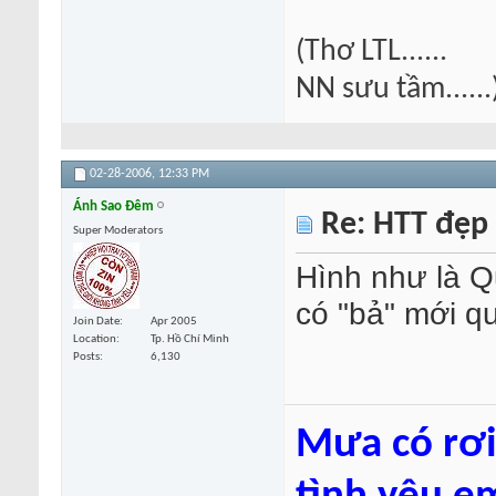
(Thơ LTL......
NN sưu tầm......
02-28-2006,
12:33 PM
Ánh Sao Đêm
Re: HTT đẹp
Super Moderators
Hình như là Q
có "bả" mới qu
Join Date
Apr 2005
Location
Tp. Hồ Chí Minh
Posts
6,130
Mưa có rơi