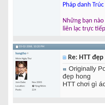
Pháp danh Trúc
Những bạn nào m
liên lạc trực ti
03-02-2006,
10:20 PM
hongtho
Re: HTT đẹp
Nhím Ngây Thơ
Originally P
đẹp hong
HTT chơi gì ác
Join Date
Nov 2005
Location
�?ộng Nhím
Posts
224