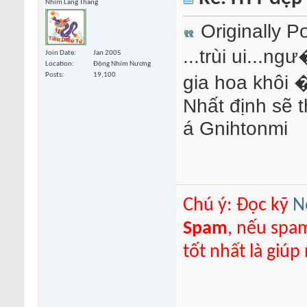
Nhím Lang Thang
Originally P
...trùi ui...n
Join Date
Jan 2005
Location
Động Nhím Nương
gia hoa khôi �?
Posts
19,100
Nhất định sẽ t
á Gnihtonmi
Chú ý: Đọc kỹ
N
Spam
, nếu spa
tốt nhất là giú