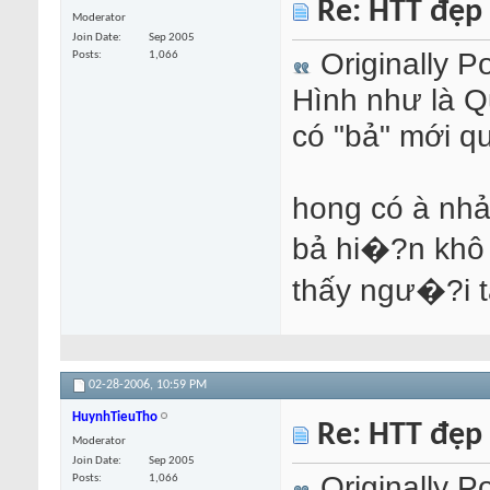
Re: HTT đẹp
Moderator
Join Date
Sep 2005
Originally P
Posts
1,066
Hình như là Q
có "bả" mới qu
hong có à nh
bả hi�?n khô
thấy ngư�?i 
02-28-2006,
10:59 PM
HuynhTieuTho
Re: HTT đẹp
Moderator
Join Date
Sep 2005
Originally P
Posts
1,066