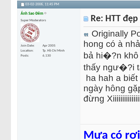
03-02-2006,
11:45 PM
Ánh Sao Đêm
Re: HTT đẹp
Super Moderators
Originally P
hong có à nh
Join Date
Apr 2005
Location
Tp. Hồ Chí Minh
bả hi�?n khô
Posts
6,130
thấy ngư�?i 
ha hah a biết 
ngày hông gặp :
đừng Xiiiiiiiiiiii
Mưa có rơi