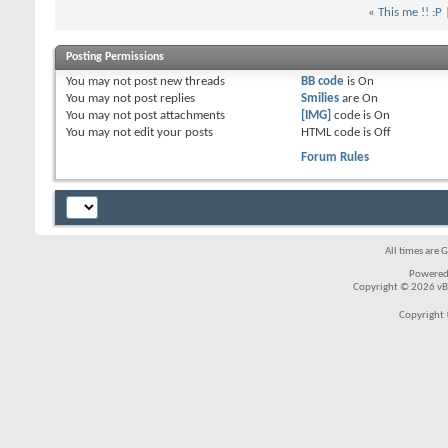
«
This me !! :P
Posting Permissions
You
may not
post new threads
BB code
is
On
You
may not
post replies
Smilies
are
On
You
may not
post attachments
[IMG]
code is
On
You
may not
edit your posts
HTML code is
Off
Forum Rules
All times are 
Powered
Copyright © 2026 vBul
Copyright