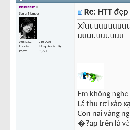
nhịmnhim
Re: HTT đẹp
Senior Member
Xỉuuuuuuuuu
uuuuuuuuuu
Join Date
Apr 2005
Location
lẩn quẩn đâu đây
Posts
2,724
Em không nghe 
Lá thu rơi xào xạ
Con nai vàng ng
�?ạp trên lá vàn