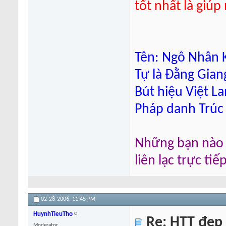
tốt nhất là giú
Tên: Ngô Nhân K
Tự là Đằng Gian
Bút hiệu Việt L
Pháp danh Trúc
Những bạn nào m
liên lạc trực ti
02-28-2006,
11:45 PM
HuynhTieuTho
Re: HTT đẹp
Moderator