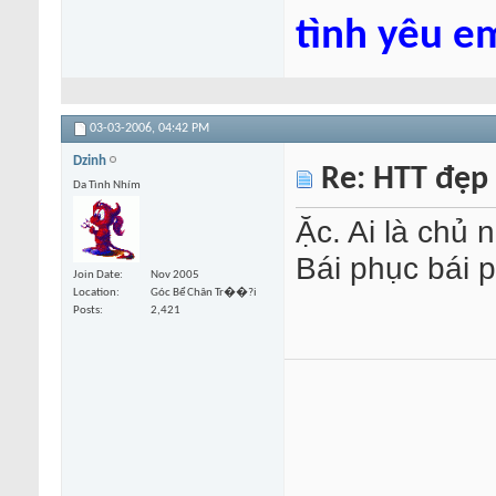
tình yêu e
03-03-2006,
04:42 PM
Dzinh
Re: HTT đẹp
Da Tình Nhím
Ặc. Ai là chủ 
Bái phục bái 
Join Date
Nov 2005
Location
Góc Bể Chân Tr��?i
Posts
2,421