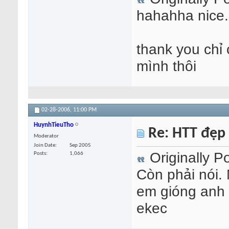
hahahha nice..
thank you chỉ
mình thôi
02-28-2006,
11:00 PM
HuynhTieuTho
Re: HTT đẹp
Moderator
Join Date
Sep 2005
Originally P
Posts
1,066
Còn phải nói.
em gióng anh 
ekec