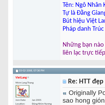
Tên: Ngô Nhân K
Tự là Đằng Gian
Bút hiệu Việt L
Pháp danh Trúc
Những bạn nào m
liên lạc trực ti
03-02-2006,
07:36 PM
VietLang
Re: HTT đẹp
Nhím Lang Thang
Originally P
sao hong gió
Join Date
Jan 2005
Location
Động Nhím Nương