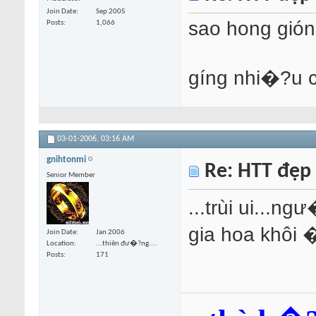
Join Date
Sep 2005
sao hong gió
Posts
1,066
gíng nhi�?u 
03-01-2006,
03:16 AM
gnihtonmi
Re: HTT đẹp
Senior Member
...trùi ui...n
gia hoa khôi �?
Join Date
Jan 2006
Location
...thiên đư�?ng....
Posts
171