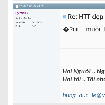
02-28-2006,
04:40 PM
Lạc Viên
Re: HTT đẹp
Senior Member
Join Date
Oct 2005
Posts
643
�?iiii .. muội
Hỏi Người .. Ngư
Hỏi tôi .. Tôi 
hung_duc_le@y