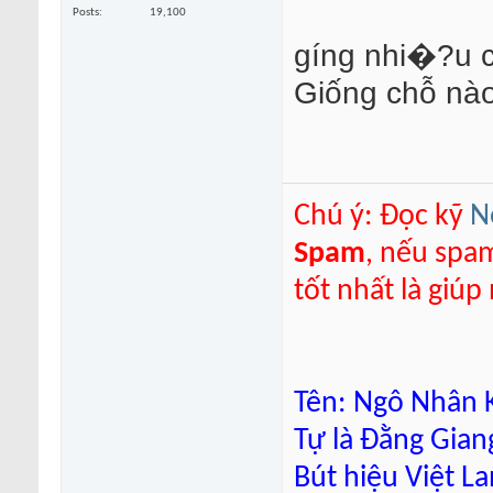
Posts
19,100
gíng nhi�?u 
Giống chỗ nào 
Chú ý: Đọc kỹ
N
Spam
, nếu spa
tốt nhất là giú
Tên: Ngô Nhân K
Tự là Đằng Gian
Bút hiệu Việt L