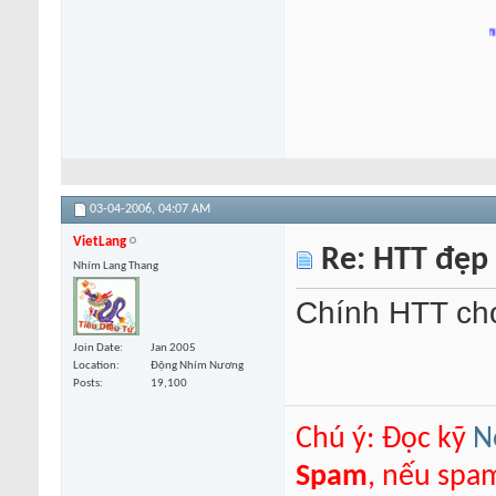
Suối H
03-04-2006,
04:07 AM
VietLang
Re: HTT đẹp
Nhím Lang Thang
Chính HTT ch
Join Date
Jan 2005
Location
Động Nhím Nương
Posts
19,100
Chú ý: Đọc kỹ
N
Spam
, nếu spa