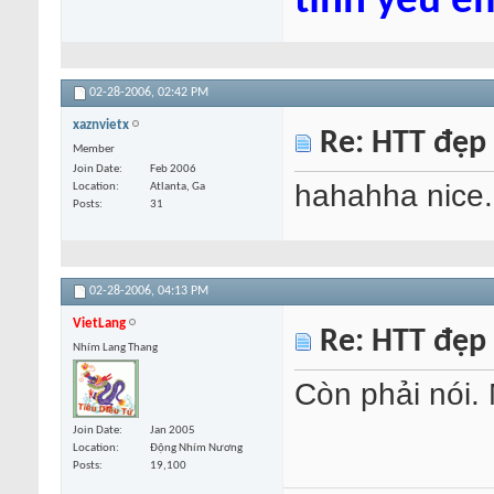
tình yêu e
02-28-2006,
02:42 PM
xaznvietx
Re: HTT đẹp
Member
Join Date
Feb 2006
hahahha nice..
Location
Atlanta, Ga
Posts
31
02-28-2006,
04:13 PM
VietLang
Re: HTT đẹp
Nhím Lang Thang
Còn phải nói.
Join Date
Jan 2005
Location
Động Nhím Nương
Posts
19,100