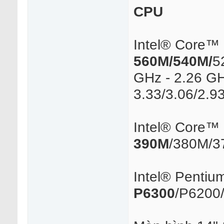
CPU
Intel® Core™ 
560M/540M/
5
GHz - 2.26 GH
3.33/3.06/2.9
Intel® Core™ 
390M
/380M/3
Intel® Pentiu
P6300
/P6200/