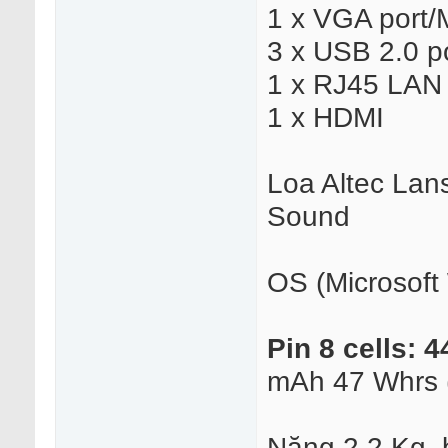
1 x VGA port/M
3 x USB 2.0 p
1 x RJ45 LAN 
1 x HDMI
Loa Altec La
Sound
OS (Microsoft
Pin 8 cells:
mAh 47 Whrs (
Nặng 2,2 Kg, 