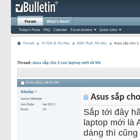
Forum
What's New?
Today's Posts
FAQ
Calendar
Forum Actions
Quick Links
Forum
Vi Tính & Tin Học
Kiến Thức Tin Học
Asus sắp cho 2
Thread:
Asus sắp cho 2 con laptop mới về VN
03-01-2011,
06:55 PM
ttdoday
Asus sắp cho
Junior Member
Join Date
Jan 2011
Sắp tới đây h
Posts
10
laptop mới là
dáng thì cũng