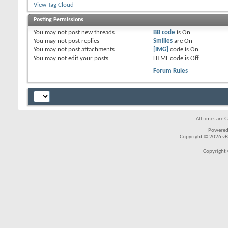
View Tag Cloud
Posting Permissions
You
may not
post new threads
BB code
is
On
You
may not
post replies
Smilies
are
On
You
may not
post attachments
[IMG]
code is
On
You
may not
edit your posts
HTML code is
Off
Forum Rules
All times are 
Powered
Copyright © 2026 vBul
Copyright