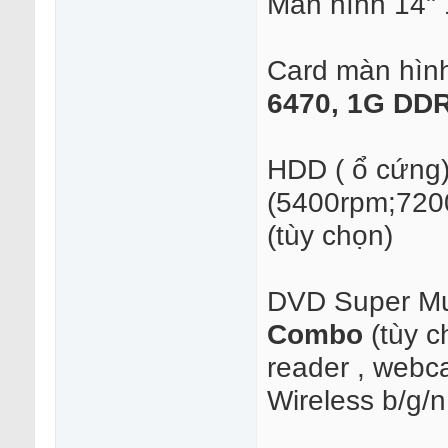
Màn hình 14" 
Card màn hìn
6470, 1G DD
HDD ( ổ cứng
(5400rpm;720
(tùy chọn)
DVD Super Mul
Combo
(tùy 
reader , web
Wireless b/g/n