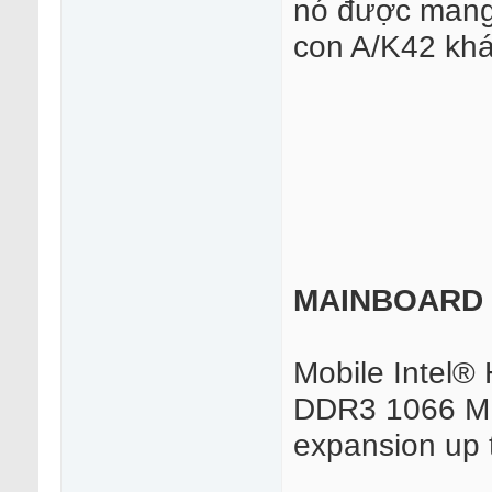
nó được mang
con A/K42 kh
MAINBOARD
Mobile Intel
DDR3 1066 MH
expansion up