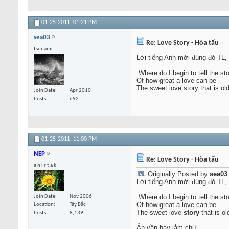
01-25-2011,
01:21 PM
sea03
Re: Love Story - Hòa tấu
tsunami
Lời tiếng Anh mới đúng đó TL, 
Where do I begin to tell the st
Of how great a love can be
The sweet love story that is ol
Join Date
Apr 2010
..
Posts
692
01-25-2011,
11:00 PM
NEP
Re: Love Story - Hòa tấu
a n i r t a k
Originally Posted by
sea03
Lời tiếng Anh mới đúng đó TL, 
Where do I begin to tell the st
Join Date
Nov 2006
Of how great a love can be
Location
Tây Bắc
The sweet love
story
that is ol
Posts
8,139
..
Ăn vần hay lắm chứ