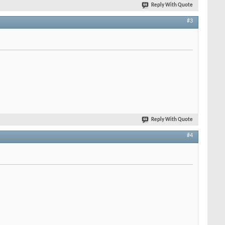
Reply With Quote
#3
Reply With Quote
#4