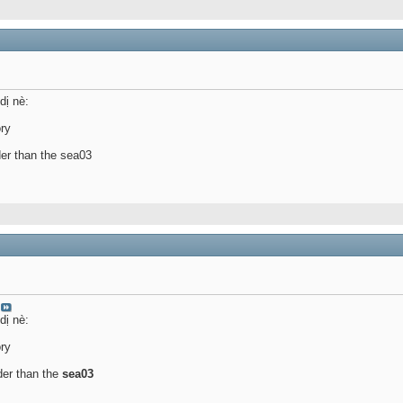
dị nè:
ory
der than the sea03
dị nè:
ory
der than the
sea03