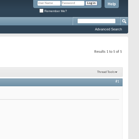
Help
Remember Me?
Advanced Search
Results 1 to 5 of 5
Thread Tools
#1