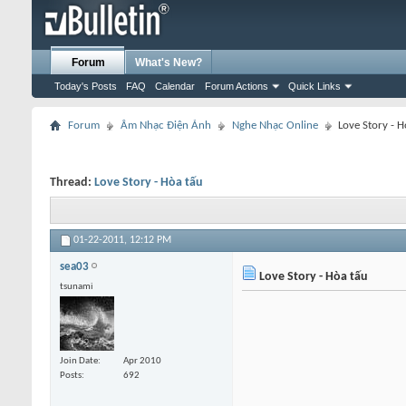
Forum
What's New?
Today's Posts
FAQ
Calendar
Forum Actions
Quick Links
Forum
Âm Nhạc Điện Ảnh
Nghe Nhạc Online
Love Story - H
Thread:
Love Story - Hòa tấu
01-22-2011,
12:12 PM
sea03
Love Story - Hòa tấu
tsunami
Join Date
Apr 2010
Posts
692