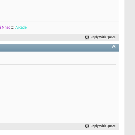
i Nhạc
:::
Arcade
Reply With Quote
#5
Reply With Quote