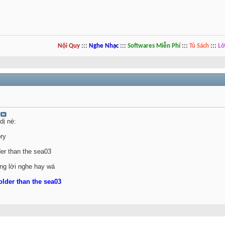
Nội Quy
:::
Nghe Nhạc
:::
Softwares Miễn Phí
:::
Tủ Sách
:::
Lờ
dị nè:
ory
der than the sea03
ưng lời nghe hay wá
 older than the sea03