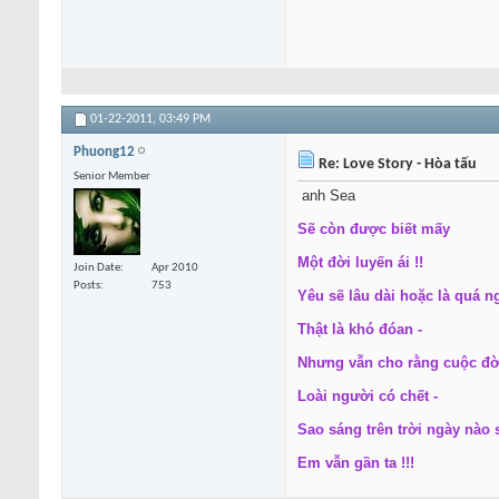
01-22-2011,
03:49 PM
Phuong12
Re: Love Story - Hòa tấu
Senior Member
anh Sea
Sẽ còn được biết mấy
Một đời luyến ái !!
Join Date
Apr 2010
Posts
753
Yêu sẽ lâu dài hoặc là quá n
Thật là khó đóan -
Nhưng vẫn cho rằng cuộc đờ
Loài người có chết -
Sao sáng trên trời ngày nào sẽ
Em vẫn gần ta !!!