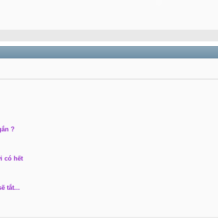
gắn ?
i có hết
 tắt...