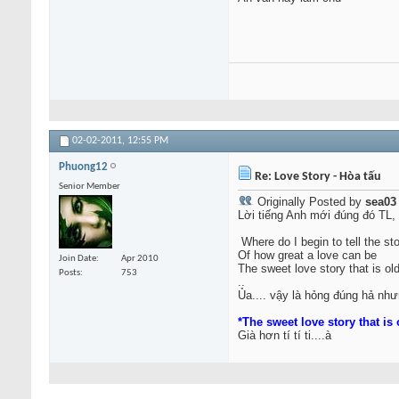
02-02-2011,
12:55 PM
Phuong12
Re: Love Story - Hòa tấu
Senior Member
Originally Posted by
sea03
Lời tiếng Anh mới đúng đó TL, 
Where do I begin to tell the st
Of how great a love can be
Join Date
Apr 2010
The sweet love story that is ol
Posts
753
..
Ủa.... vậy là hỏng đúng hả nh
*The sweet love story that is
Già hơn tí tí ti....à