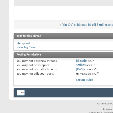
«
[Tin tức] Bị bắt nạt, bé gái 8 tuổi treo 
Tags for this Thread
vietxpand
View Tag Cloud
Posting Permissions
You
may not
post new threads
BB code
is
On
You
may not
post replies
Smilies
are
On
You
may not
post attachments
[IMG]
code is
On
You
may not
edit your posts
HTML code is
Off
Forum Rules
All times are 
Powered
Copyright © 2026 vBul