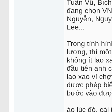
Tuấn Vũ, Bích
đang chọn VN
Nguyễn, Nguy
Lee...
Trong tình hìn
lượng, thì một
không ít lao x
đầu tiên anh 
lao xao vì chợ
được phép bi
bước vào đượ
ào lúc đó, cái