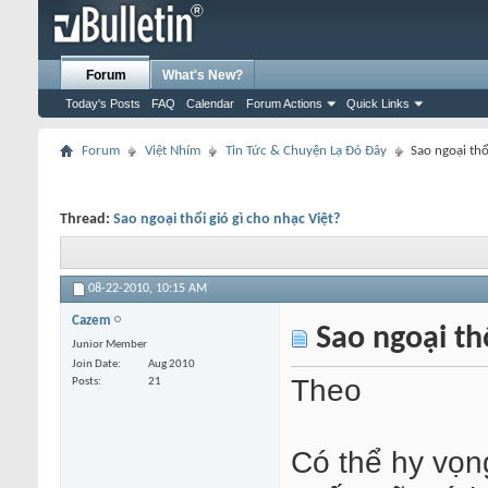
Forum
What's New?
Today's Posts
FAQ
Calendar
Forum Actions
Quick Links
Forum
Việt Nhím
Tin Tức & Chuyện Lạ Đó Đây
Sao ngoại thổ
Thread:
Sao ngoại thổi gió gì cho nhạc Việt?
08-22-2010,
10:15 AM
Cazem
Sao ngoại thổ
Junior Member
Join Date
Aug 2010
Theo
Posts
21
Có thể hy vọn