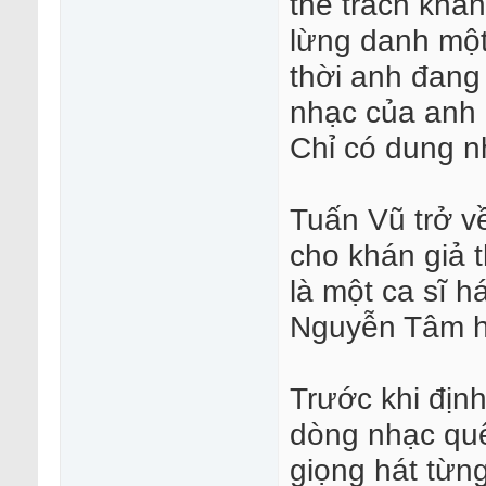
thể trách khá
lừng danh một 
thời anh đang
nhạc của anh 
Chỉ có dung n
Tuấn Vũ trở v
cho khán giả t
là một ca sĩ 
Nguyễn Tâm h
Trước khi định
dòng nhạc qu
giọng hát từng