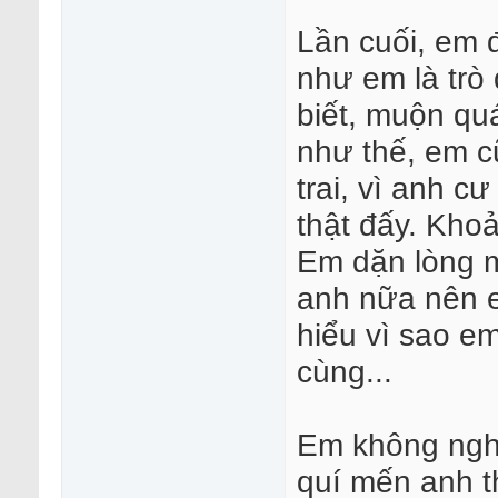
Lần cuối, em 
như em là trò
biết, muộn qu
như thế, em 
trai, vì anh cư
thật đấy. Khoả
Em dặn lòng m
anh nữa nên e
hiểu vì sao e
cùng...
Em không nghĩ
quí mến anh t