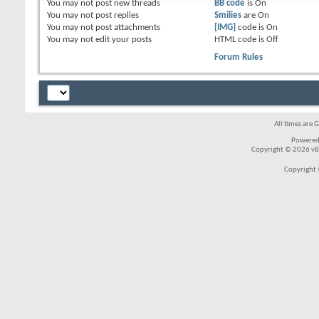
You
may not
post new threads
BB code
is
On
You
may not
post replies
Smilies
are
On
You
may not
post attachments
[IMG]
code is
On
You
may not
edit your posts
HTML code is
Off
Forum Rules
All times are 
Powered
Copyright © 2026 vBul
Copyright