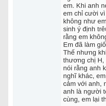
em. Khi anh n
em chỉ cười v
không như em 
sinh ý định tr
rằng em không
Em đã làm giố
Thế nhưng kh
thương chị H,
nói rằng anh 
nghĩ khác, em
cảm với anh, 
anh là người 
cùng, em lại t