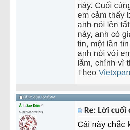
này. Cuối cùng
em cảm thấy b
anh nói lên t
này, anh có g
tin, một lần t
anh nói với e
lắm, chính vì
Theo
Vietxpa
08-19-2010,
05:06 AM
Ánh Sao Đêm
Re: Lời cuối
Super Moderators
Cái này chắc 