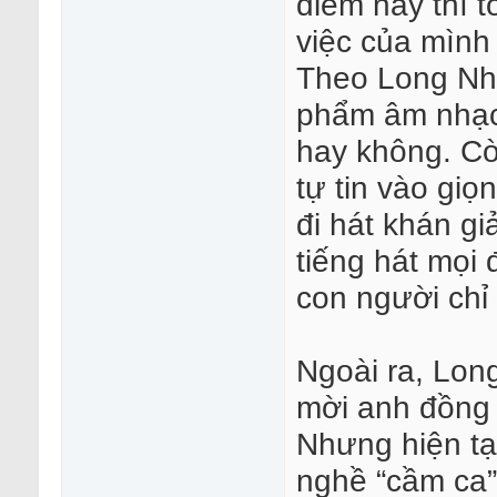
điểm này thì t
việc của mình
Theo Long Nhậ
phẩm âm nhạc 
hay không. Cò
tự tin vào giọ
đi hát khán giả
tiếng hát mọi 
con người chỉ
Ngoài ra, Long
mời anh đồng ý
Nhưng hiện tại
nghề “cầm ca”