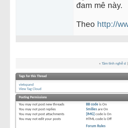
đam mê này.
Theo
http://w
«
Tâm tình nghễ sĩ
Tags for this Thread
vietxpand
View Tag Cloud
Posting Permissions
You
may not
post new threads
BB code
is
On
You
may not
post replies
Smilies
are
On
You
may not
post attachments
[IMG]
code is
On
You
may not
edit your posts
HTML code is
Off
Forum Rules