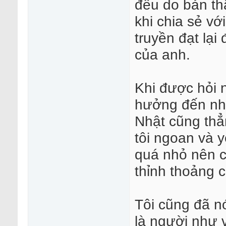
đều do bản th
khi chia sẻ vớ
truyền đạt lại
của anh.
Khi được hỏi 
hưởng đến nh
Nhật cũng thẳ
tôi ngoan và 
quá nhỏ nên c
thỉnh thoảng c
Tôi cũng đã nó
là người như v