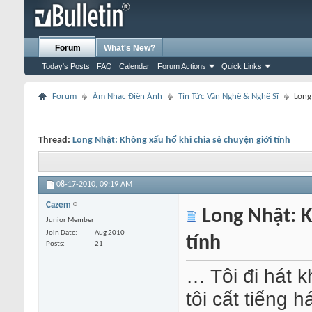
Forum
What's New?
Today's Posts
FAQ
Calendar
Forum Actions
Quick Links
Forum
Âm Nhạc Điện Ảnh
Tin Tức Văn Nghệ & Nghệ Sĩ
Long
Thread:
Long Nhật: Không xấu hổ khi chia sẻ chuyện giới tính
08-17-2010,
09:19 AM
Cazem
Long Nhật: K
Junior Member
Join Date
Aug 2010
tính
Posts
21
… Tôi đi hát k
tôi cất tiếng 