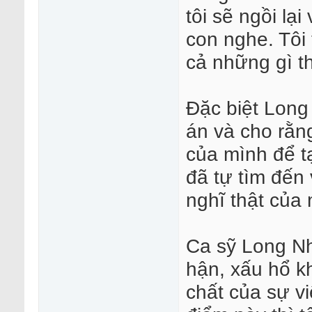
tôi sẽ ngồi lạ
con nghe. Tôi 
cả những gì t
Đặc biệt Long
án và cho rằn
của mình để t
đã tự tìm đến
nghĩ thật của 
Ca sỹ Long Nh
hận, xấu hổ kh
chất của sự vi