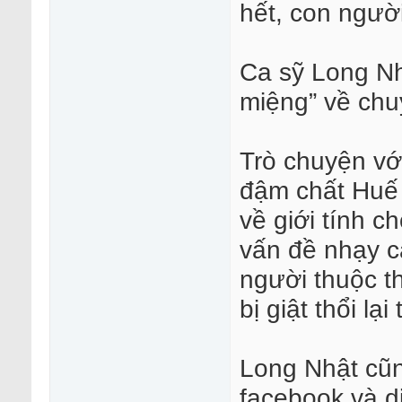
hết, con ngườ
Ca sỹ Long Nh
miệng” về chuy
Trò chuyện vớ
đậm chất Huế 
về giới tính 
vấn đề nhạy c
người thuộc t
bị giật thổi lạ
Long Nhật cũn
facebook và d