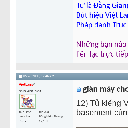
Tự là Đằng Gian
Bút hiệu Việt L
Pháp danh Trúc
Những bạn nào m
liên lạc trực ti
06-26-2010,
12:44 AM
VietLang
giàn máy ch
Nhím Lang Thang
12) Tủ kiếng 
basement cùng 
Join Date
Jan 2005
Location
Động Nhím Nương
Posts
19,100