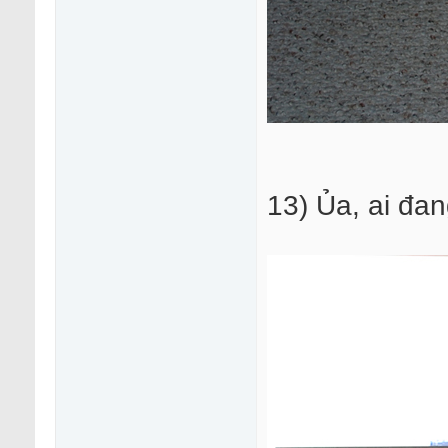
13) Ủa, ai đa