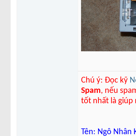
Chú ý: Đọc kỹ
N
Spam
, nếu spa
tốt nhất là giú
Tên: Ngô Nhân K