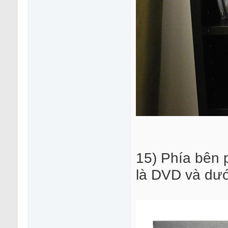
15) Phía bên p
là DVD và dướ