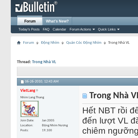
Forum
What's New?
Today's Posts
FAQ
Calendar
Forum Actions
Quick Links
Forum
Động Nhím
Quán Cóc Động Nhím
Trong Nhà VL
Thread:
Trong Nhà VL
06-26-2010,
12:43 AM
VietLang
Trong Nhà V
Nhím Lang Thang
Hết NBT rồi đ
đến lượt VL đ
Join Date
Jan 2005
Location
Động Nhím Nương
chiêm ngưỡn
Posts
19,100