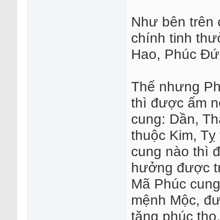
Như bên trên 
chính tinh th
Hao, Phúc Đức
Thế nhưng Ph
thì được ấm n
cung: Dần, Th
thuộc Kim, Tỵ
cung nào thì 
hưởng được tr
Mã Phúc cung
mệnh Mộc, đượ
tăng phúc thọ