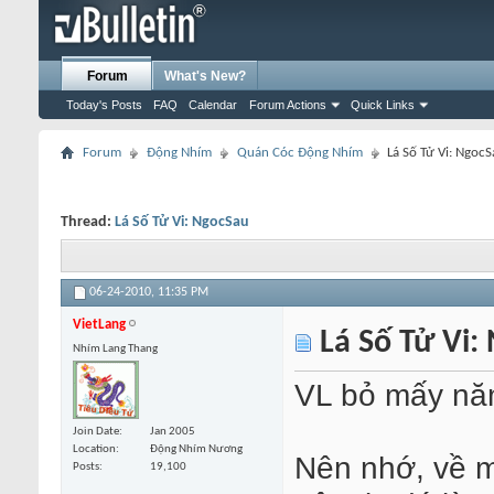
Forum
What's New?
Today's Posts
FAQ
Calendar
Forum Actions
Quick Links
Forum
Động Nhím
Quán Cóc Động Nhím
Lá Số Tử Vi: Ngoc
Thread:
Lá Số Tử Vi: NgocSau
06-24-2010,
11:35 PM
VietLang
Lá Số Tử Vi:
Nhím Lang Thang
VL bỏ mấy năm
Join Date
Jan 2005
Location
Động Nhím Nương
Nên nhớ, về m
Posts
19,100