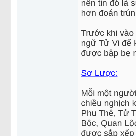
nên tin đó là 
hơn đoán trú
Trước khi vào 
ngữ Tử Vi để k
được bập bẹ 
Sơ Lược:
Mỗi một người
chiều nghịch 
Phu Thê, Tử T
Bộc, Quan Lộ
được sắp xếp 