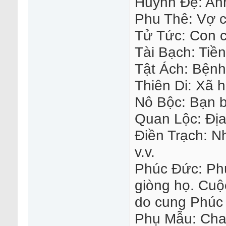
Huynh Đệ: Anh
Phu Thê: Vợ 
Tử Tức: Con c
Tài Bạch: Tiề
Tật Ách: Bệnh
Thiên Di: Xã h
Nô Bộc: Bạn b
Quan Lộc: Địa 
Điền Trạch: N
v.v.
Phúc Đức: Phú
giòng họ. Cuộ
do cung Phúc
Phụ Mẫu: Ch