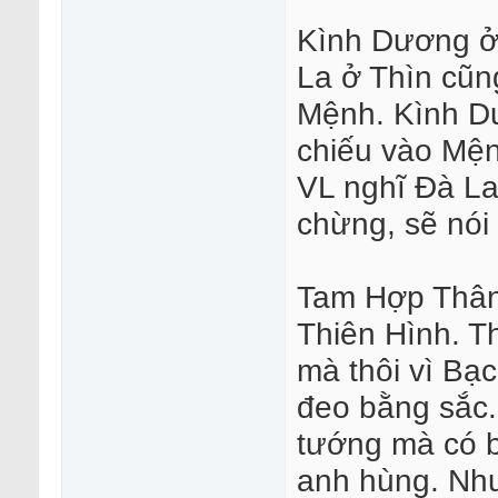
Kình Dương ở
La ở Thìn cũ
Mệnh. Kình Dư
chiếu vào Mện
VL nghĩ Đà La 
chừng, sẽ nói
Tam Hợp Thân
Thiên Hình. T
mà thôi vì Bạ
đeo bằng sắc.
tướng mà có b
anh hùng. Như