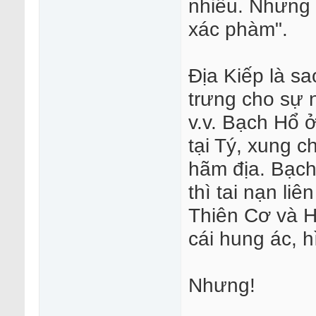
nhiêu. Nhưng v
xác phàm".
Địa Kiếp là s
trưng cho sự 
v.v. Bạch Hổ 
tại Tý, xung 
hãm địa. Bạc
thì tai nạn liê
Thiên Cơ và H
cái hung ác, 
Nhưng!