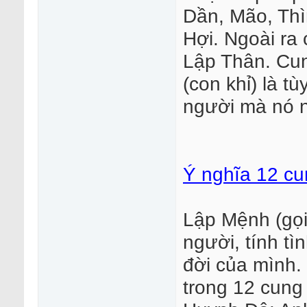
Dần, Mão, Thì
Hợi. Ngoài ra 
Lập Thân. Cu
(con khỉ) là t
người mà nó n
Ý nghĩa 12 cu
Lập Mệnh (gọi 
người, tính tì
đời của mình.
trong 12 cung