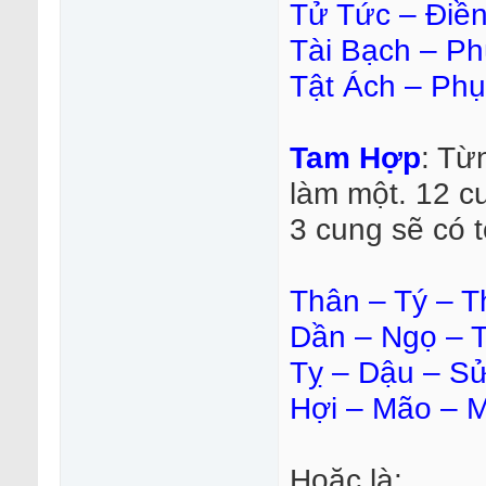
Tử Tức – Điền
Tài Bạch – P
Tật Ách – Ph
Tam Hợp
: Từ
làm một. 12 c
3 cung sẽ có 
Thân – Tý – T
Dần – Ngọ – 
Tỵ – Dậu – S
Hợi – Mão – M
Hoặc là: