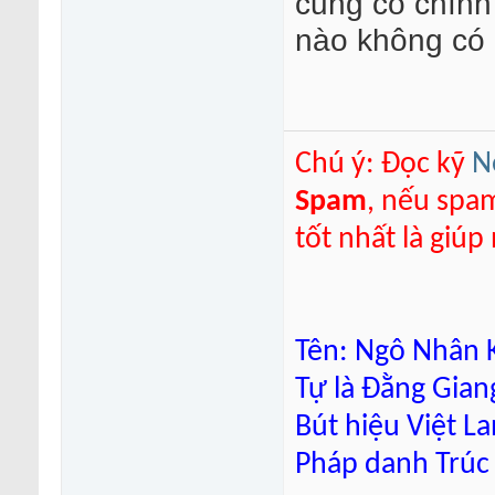
cung có chính 
nào không có 
Chú ý: Đọc kỹ
N
Spam
, nếu spa
tốt nhất là giú
Tên: Ngô Nhân K
Tự là Đằng Gian
Bút hiệu Việt L
Pháp danh Trúc