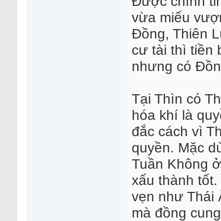
Được chính tin
vừa miếu vượn
Đồng, Thiên L
cư tài thì tiề
nhưng có Đồng
Tại Thìn có Th
hóa khí là qu
đắc cách vì T
quyền. Mặc dù
Tuần Không ở 
xấu thành tốt
vẹn như Thái 
mà đồng cung