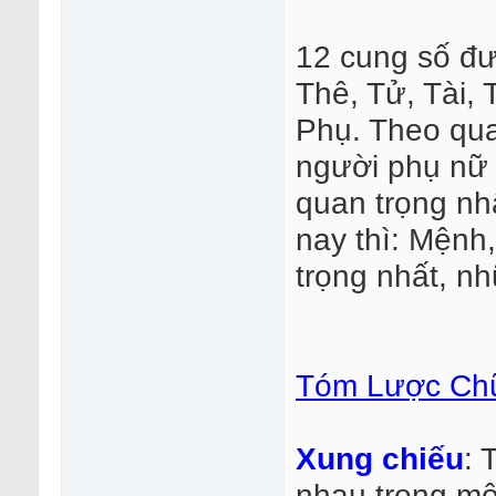
12 cung số đư
Thê, Tử, Tài, 
Phụ. Theo qua
người phụ nữ 
quan trọng nh
nay thì: Mệnh
trọng nhất, nh
Tóm Lược Chữ
Xung chiếu
: 
nhau trong một