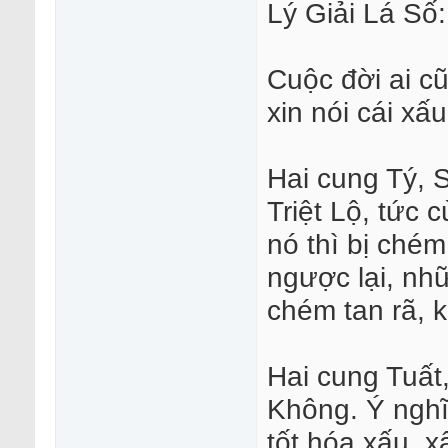
Lý Giải Lá Số:
Cuộc đời ai cũ
xin nói cái xấu
Hai cung Tý, S
Triệt Lộ, tức 
nó thì bị chém
ngược lại, nhữ
chém tan rã, 
Hai cung Tuất
Không. Ý nghĩa
tốt hóa xấu, x