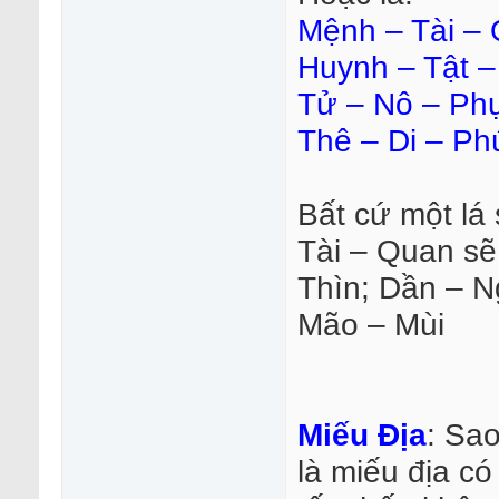
Mệnh – Tài –
Huynh – Tật –
Tử – Nô – Ph
Thê – Di – Ph
Bất cứ một lá
Tài – Quan sẽ
Thìn; Dần – N
Mão – Mùi
Miếu Địa
: Sa
là miếu địa có