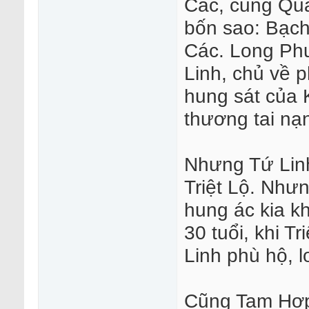
Các, cung Qua
bốn sao: Bạch
Các. Long Phư
Linh, chủ về p
hung sát của 
thương tai nạ
Nhưng Tứ Linh
Triệt Lộ. Như
hung ác kia k
30 tuổi, khi T
Linh phù hộ, 
Cũng Tam Hợp