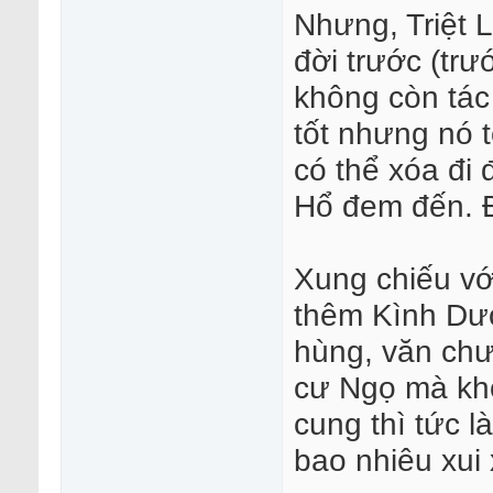
Nhưng, Triệt 
đời trước (trư
không còn tác
tốt nhưng nó t
có thể xóa đi 
Hổ đem đến. Đ
Xung chiếu vớ
thêm Kình Dư
hùng, văn ch
cư Ngọ mà kh
cung thì tức 
bao nhiêu xui 