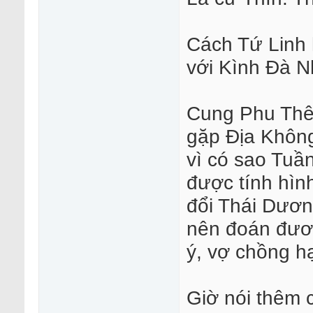
Cách Tứ Linh 
với Kình Đà N
Cung Phu Thê 
gặp Địa Không
vì có sao Tuầ
được tính hìn
đổi Thái Dươn
nên đoán đươ
ý, vợ chồng h
Giờ nói thêm 