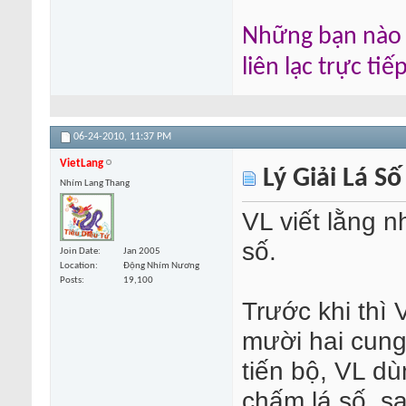
Những bạn nào m
liên lạc trực ti
06-24-2010,
11:37 PM
VietLang
Lý Giải Lá Số
Nhím Lang Thang
VL viết lằng n
số.
Join Date
Jan 2005
Location
Động Nhím Nương
Posts
19,100
Trước khi thì 
mười hai cung
tiến bộ, VL dù
chấm lá số, s