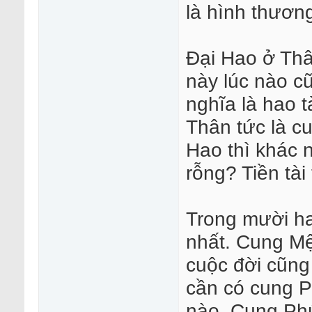
là hình thương
Đại Hao ở Th
này lúc nào c
nghĩa là hao t
Thân tức là c
Hao thì khác 
rỗng? Tiền tài
Trong mười ha
nhất. Cung Mệ
cuộc đời cũng
cần có cung P
nào. Cung Ph