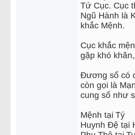
Tứ Cục. Cục t
Ngũ Hành là K
khắc Mệnh.
Cục khắc mệnh
gặp khó khăn, 
Đương số có 
còn gọi là Mạn
cung số như s
Mệnh tại Tý
Huynh Đệ tại 
Phu Thê tại T