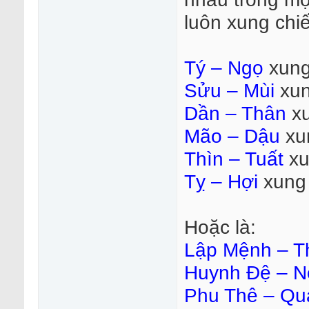
luôn xung chiế
Tý – Ngọ
xung
Sửu – Mùi
xun
Dần – Thân
xu
Mão – Dậu
xu
Thìn – Tuất
xu
Tỵ – Hợi
xung 
Hoặc là:
Lập Mệnh – Th
Huynh Đệ – N
Phu Thê – Qu