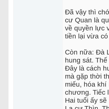
Đã vậy thì ch
cư Quan là qu
về quyền lực v
tiền lại vừa c
Còn nữa: Đà L
hung sát. Thế
Đây là cách h
mà gặp thời t
miếu, hóa khí
chương. Tiếc l
Hai tuổi ấy sẽ
La cư Thìn. T