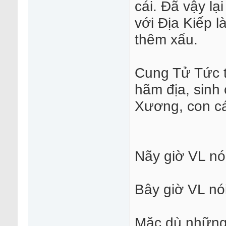
cái. Đã vậy l
với Địa Kiếp 
thêm xấu.
Cung Tử Tức t
hãm địa, sinh
Xương, con cái
Nãy giờ VL nó
Bây giờ VL nói
Mặc dù những 