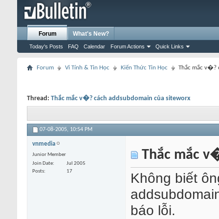
Forum
What's New?
Today's Posts
FAQ
Calendar
Forum Actions
Quick Links
Forum
Vi Tính & Tin Học
Kiến Thức Tin Học
Thắc mắc v�? 
Thread:
Thắc mắc v�? cách addsubdomain của siteworx
07-08-2005,
10:54 PM
vnmedia
Thắc mắc v�
Junior Member
Join Date
Jul 2005
Posts
17
Không biết ôn
addsubdomain 
báo lỗi.