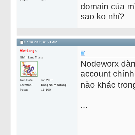
Posts
558
domain của mìn
sao ko nhỉ?
07-10-2005,
01:21 AM
VietLang
Nhím Lang Thang
Nodeworx dành
account chính
Join Date
Jan 2005
nào khác tro
Location
Động Nhím Nương
Posts
19,100
...