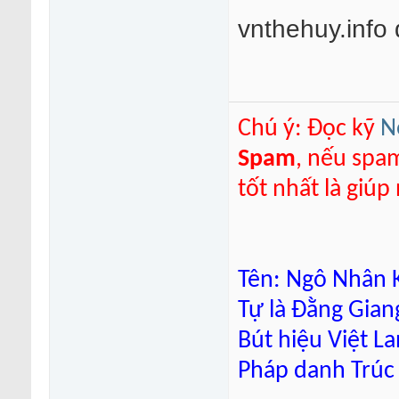
vnthehuy.info
Chú ý: Đọc kỹ
N
Spam
, nếu spa
tốt nhất là giú
Tên: Ngô Nhân K
Tự là Đằng Gian
Bút hiệu Việt L
Pháp danh Trúc