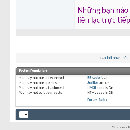
Những bạn nào m
liên lạc trực ti
«
Cơ hội nhận một m
Posting Permissions
You
may not
post new threads
BB code
is
On
You
may not
post replies
Smilies
are
On
You
may not
post attachments
[IMG]
code is
On
You
may not
edit your posts
HTML code is
Off
Forum Rules
All times are 