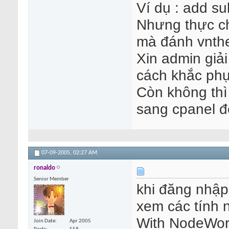
Ví dụ : add su
Nhưng thực ch
mà đánh vnthe
Xin admin giải
cách khắc phụ
Còn không thì
sang cpanel đ
07-09-2005,
02:27 AM
ronaldo
Senior Member
khi đăng nhập
xem các tính 
With NodeWorx
Join Date
Apr 2005