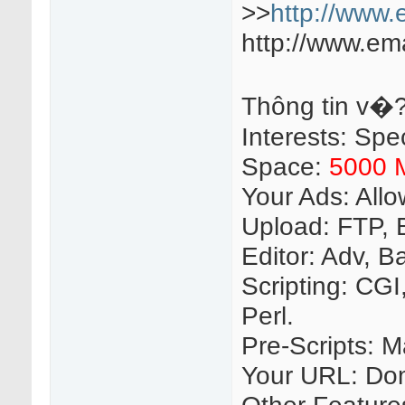
>>
http://www.
http://www.ema
Thông tin v�?
Interests: Spe
Space:
5000 
Your Ads: All
Upload: FTP, 
Editor: Adv, 
Scripting: CG
Perl.
Pre-Scripts: Ma
Your URL: Do