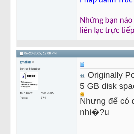
Pháp danh Trúc
Những bạn nào m
liên lạc trực ti
06-23-2005,
12:08 PM
gmtfan
Senior Member
Originally P
5 GB disk spa
Join Date
Mar 2005
Nhưng để có đ
Posts
574
nhi�?u