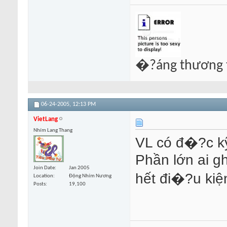
�?áng thương t
06-24-2005,
12:13 PM
VietLang
Nhím Lang Thang
VL có đ�?c kỹ
Phần lớn ai g
Join Date
Jan 2005
hết đi�?u kiệ
Location
Động Nhím Nương
Posts
19,100