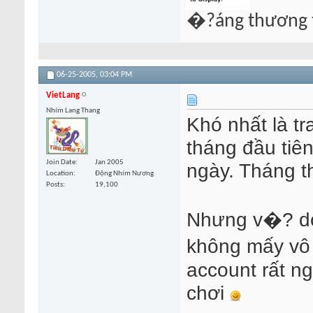
�?áng thương t
06-25-2005,
03:04 PM
VietLang
Nhím Lang Thang
Khó nhất là tr
tháng đầu tiên
Join Date
Jan 2005
ngày. Tháng t
Location
Động Nhím Nương
Posts
19,100
Nhưng v�? do
không mấy vô 
account rất n
chơi