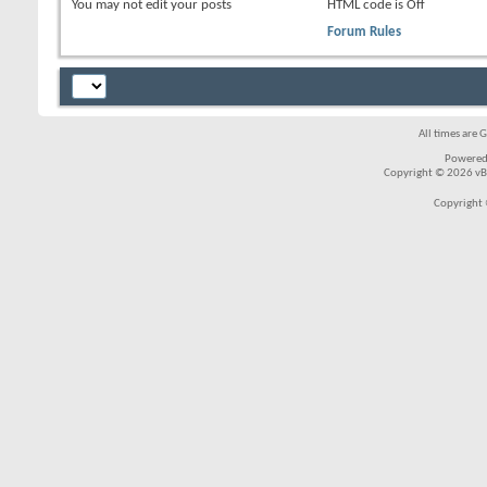
You
may not
edit your posts
HTML code is
Off
Forum Rules
All times are 
Powered
Copyright © 2026 vBul
Copyright