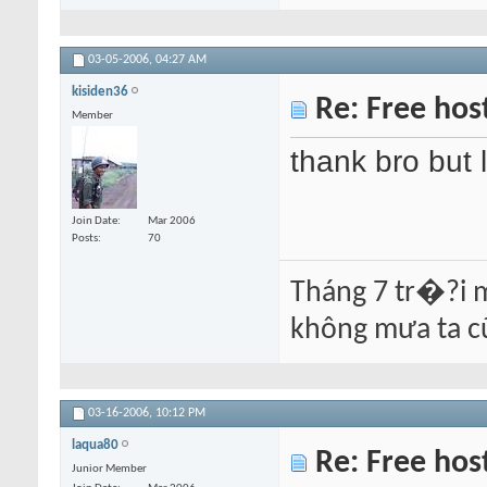
03-05-2006,
04:27 AM
kisiden36
Re: Free hos
Member
thank bro but l
Join Date
Mar 2006
Posts
70
Tháng 7 tr�?i 
không mưa ta c
03-16-2006,
10:12 PM
laqua80
Re: Free hos
Junior Member