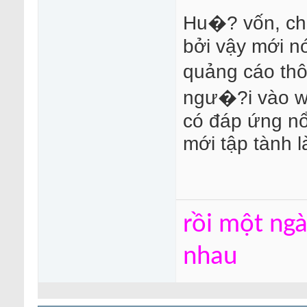
Hu�? vốn, chẳ
bởi vậy mới nó
quảng cáo thô
ngư�?i vào we
có đáp ứng nổ
mới tập tành 
rồi một ng
nhau