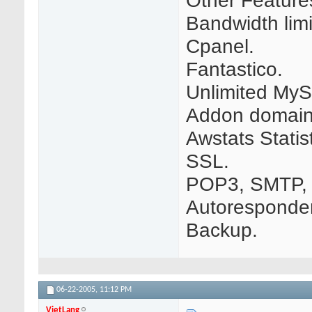
Other Features
Bandwidth lim
Cpanel.
Fantastico.
Unlimited My
Addon domain
Awstats Statis
SSL.
POP3, SMTP, 
Autoresponder
Backup.
06-22-2005,
11:12 PM
VietLang