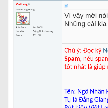
VietLang
Nhím Lang Thang
Vì vậy mới nói
Những cái kia
Join Date
Jan 2005
Location
Động Nhím Nương
Posts
19,100
Chú ý: Đọc kỹ
N
Spam
, nếu spa
tốt nhất là giú
Tên: Ngô Nhân K
Tự là Đằng Gian