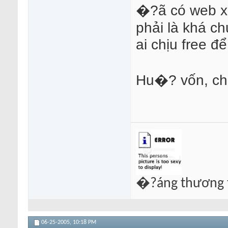
�?ã có web xịn
phải là khá c
ai chịu free đ
Hu�? vốn, chẳ
�?áng thương t
06-25-2005,
10:18 PM