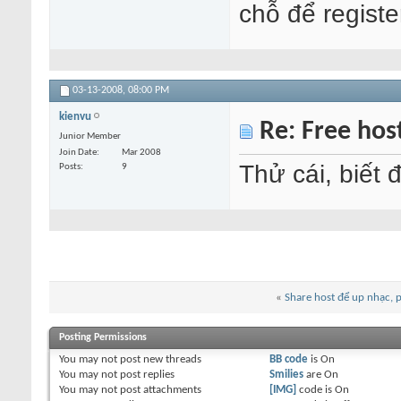
chỗ để register
03-13-2008,
08:00 PM
kienvu
Re: Free hos
Junior Member
Join Date
Mar 2008
Thử cái, biết 
Posts
9
«
Share host để up nhạc, 
Posting Permissions
You
may not
post new threads
BB code
is
On
You
may not
post replies
Smilies
are
On
You
may not
post attachments
[IMG]
code is
On