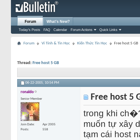
Forum
What's New?
Today's Posts
FAQ
Calendar
Forum Actions
Quick Links
Forum
Vi Tính & Tin Học
Kiến Thức Tin Học
Free host 5 GB
Thread:
Free host 5 GB
06-22-2005,
10:54 PM
ronaldo
Free host 5 
Senior Member
trong khi ch�
muốn tự xây d
Join Date
Apr 2005
Posts
558
tạm cái host n