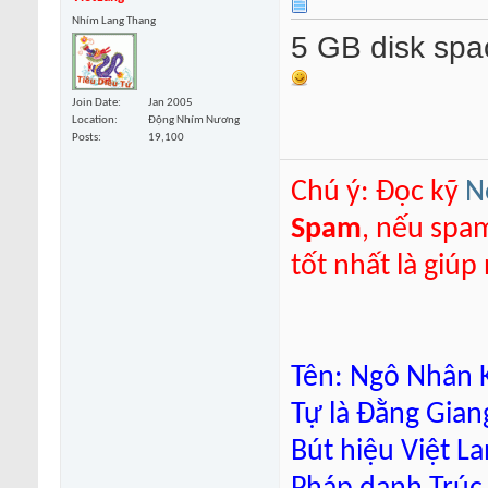
Nhím Lang Thang
5 GB disk spa
Join Date
Jan 2005
Location
Động Nhím Nương
Posts
19,100
Chú ý: Đọc kỹ
N
Spam
, nếu spa
tốt nhất là giú
Tên: Ngô Nhân K
Tự là Đằng Gian
Bút hiệu Việt L