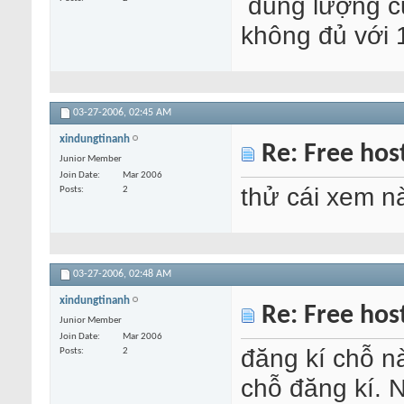
dung lượng cũ
không đủ với 
03-27-2006,
02:45 AM
xindungtinanh
Re: Free hos
Junior Member
Join Date
Mar 2006
thử cái xem n
Posts
2
03-27-2006,
02:48 AM
xindungtinanh
Re: Free hos
Junior Member
Join Date
Mar 2006
đăng kí chỗ n
Posts
2
chỗ đăng kí. 