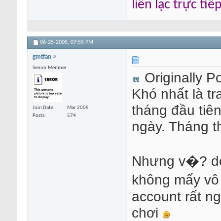
liên lạc trực ti
06-25-2005,
07:55 PM
gmtfan
Senior Member
Originally P
Khó nhất là tr
tháng đầu tiên
Join Date
Mar 2005
Posts
574
ngày. Tháng t
Nhưng v�? do
không mấy vô 
account rất n
chơi