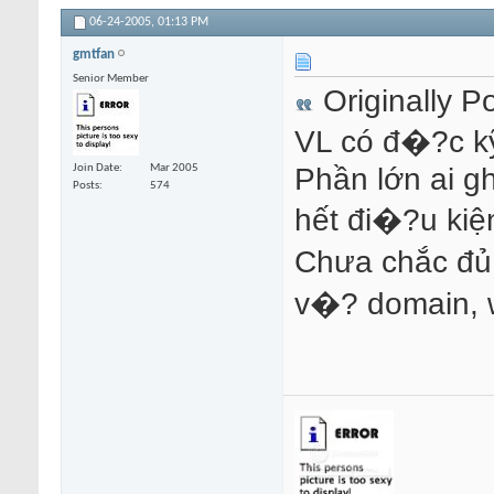
06-24-2005,
01:13 PM
gmtfan
Senior Member
Originally P
VL có đ�?c kỹ
Phần lớn ai g
Join Date
Mar 2005
Posts
574
hết đi�?u kiệ
Chưa chắc đủ đ
v�? domain, web