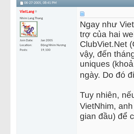
06-27-2005,
08:41 PM
VietLang
Nhím Lang Thang
Ngay như Viet
trợ của hai we
Join Date
Jan 2005
ClubViet.Net 
Location
Động Nhím Nương
Posts
19,100
vậy, đến thán
uniques (khoản
ngày. Do đó đ
Tuy nhiên, nế
VietNhim, anh 
gian đầu) để 