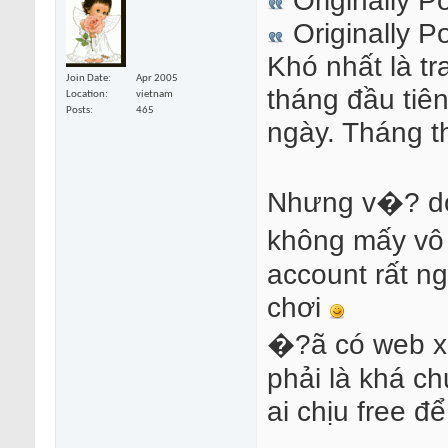
Originally P
Khó nhất là tr
Join Date
Apr 2005
tháng đầu tiên
Location
vietnam
Posts
465
ngày. Tháng t
Nhưng v�? do
không mấy vô 
account rất n
chơi
�?ã có web xịn
phải là khá c
ai chịu free đ