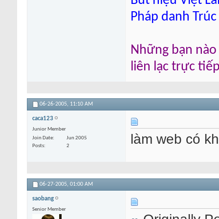
Bút hiệu Việt L
Pháp danh Trúc
Những bạn nào m
liên lạc trực ti
06-26-2005,
11:10 AM
caca123
Junior Member
làm web có k
Join Date
Jun 2005
Posts
2
06-27-2005,
01:00 AM
saobang
Senior Member
Originally P