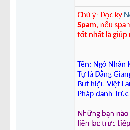
Chú ý: Đọc kỹ
N
Spam
, nếu spa
tốt nhất là giú
Tên: Ngô Nhân K
Tự là Đằng Gian
Bút hiệu Việt L
Pháp danh Trúc
Những bạn nào m
liên lạc trực ti