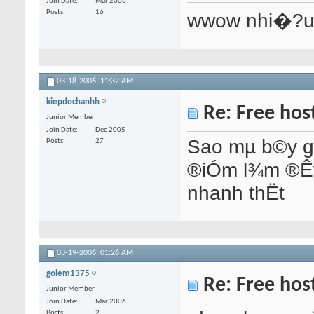
Join Date
Mar 2006
Posts
16
wwow nhi�?u m
03-18-2006,
11:32 AM
kiepdochanhh
Re: Free hos
Junior Member
Join Date
Dec 2005
Sao mµ b©y g
Posts
27
®iÓm l¾m ®Êy 
nhanh thËt
03-19-2006,
01:26 AM
golem1375
Re: Free hos
Junior Member
Join Date
Mar 2006
Posts
2