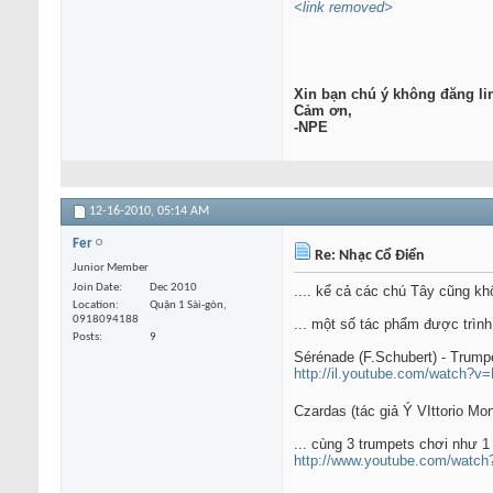
<link removed>
Xin bạn chú ý không đăng lin
Cảm ơn,
-NPE
12-16-2010,
05:14 AM
Fer
Re: Nhạc Cổ Điển
Junior Member
Join Date
Dec 2010
.... kể cả các chú Tây cũng kh
Location
Quận 1 Sài-gòn,
0918094188
... một số tác phẩm được trình
Posts
9
Sérénade (F.Schubert) - Trump
http://il.youtube.com/watch?v
Czardas (tác giả Ý VIttorio Mo
... cùng 3 trumpets chơi như 1 
http://www.youtube.com/wat