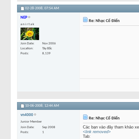
02-28-2008,
07:54 AM
NEP
Re: Nhạc Cổ Điển
a n i r t a k
Join Date
Nov 2006
Location
Tây Bắc
Posts
8,139
10-06-2008,
12:44 AM
vn4000
Re: Nhạc Cổ Điển
Junior Member
Các bạn vào đây tham khảo xe
Join Date
Sep 2008
<link removed>
Posts
1
Tab: