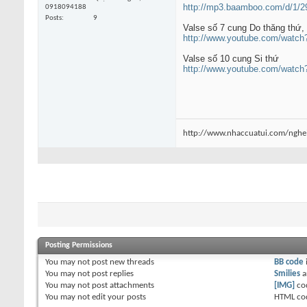
http://mp3.baamboo.com/d/1/29
0918094188
Posts
9
Valse số 7 cung Do thăng thứ, 
http://www.youtube.com/watch
Valse số 10 cung Si thứ
http://www.youtube.com/watch
http://www.nhaccuatui.com/nghe
Posting Permissions
You
may not
post new threads
BB code
You
may not
post replies
Smilies
a
You
may not
post attachments
[IMG]
co
You
may not
edit your posts
HTML co