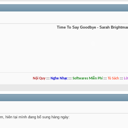
Time To Say Goodbye - Sarah Brightma
Nội Quy
:::
Nghe Nhạc
:::
Softwares Miễn Phí
:::
Tủ Sách
:::
Lờ
m, hiên tại mình đang bổ sung hàng ngày: