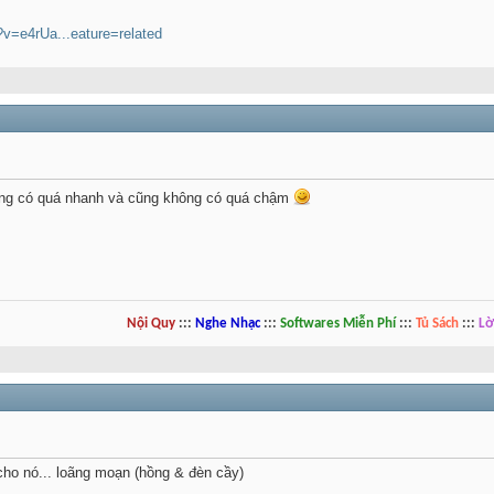
v=e4rUa...eature=related
ông có quá nhanh và cũng không có quá chậm
Nội Quy
:::
Nghe Nhạc
:::
Softwares Miễn Phí
:::
Tủ Sách
:::
Lờ
cho nó... loãng moạn (hồng & đèn cầy)