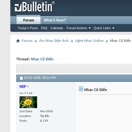
Forum
What's New?
Today's Posts
FAQ
Calendar
Forum Actions
Quick Links
Forum
Âm Nhạc Điện Ảnh
Nghe Nhạc Online
Nhạc Cổ Điển
Thread:
Nhạc Cổ Điển
02-03-2008,
08:22 PM
NEP
Nhạc Cổ Điển
a n i r t a k
Join Date
Nov 2006
Location
Tây Bắc
Posts
8,139