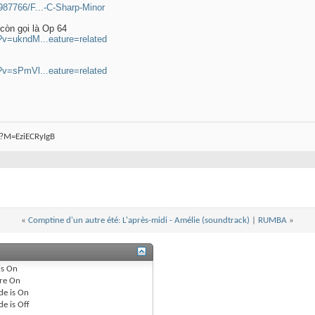
87766/F...-C-Sharp-Minor
còn gọi là Op 64
?v=ukndM...eature=related
?v=sPmVl...eature=related
?M=EziECRyIgB
«
Comptine d'un autre été: L'après-midi - Amélie (soundtrack)
|
RUMBA
»
is
On
re
On
de is
On
de is
Off