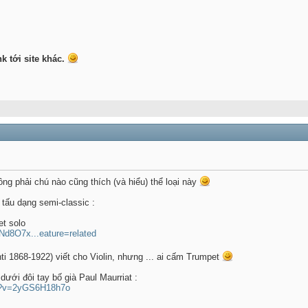
k tới site khác.
ông phải chú nào cũng thích (và hiểu) thể loại này
 tấu dạng semi-classic :
et solo
=Nd8O7x...eature=related
nti 1868-1922) viết cho Violin, nhưng ... ai cấm Trumpet
dưới đôi tay bố già Paul Maurriat :
ch?v=2yGS6H18h7o