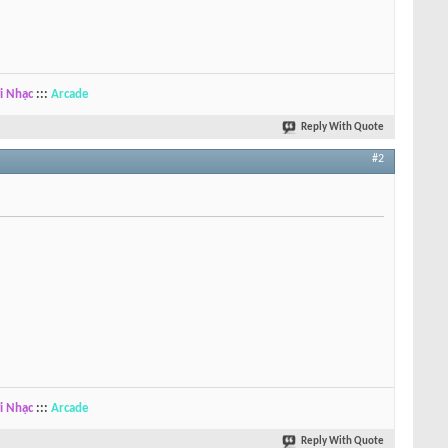
i Nhạc
:::
Arcade
Reply With Quote
#2
i Nhạc
:::
Arcade
Reply With Quote