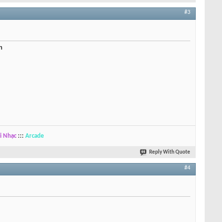
#3
n
i Nhạc
:::
Arcade
Reply With Quote
#4