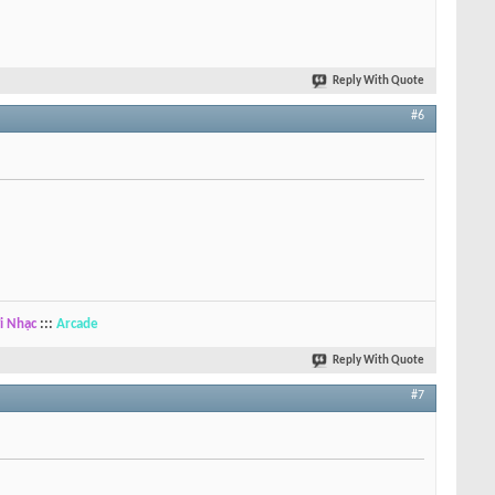
Reply With Quote
#6
i Nhạc
:::
Arcade
Reply With Quote
#7