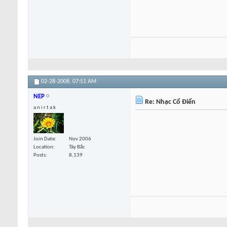
02-28-2008,
07:51 AM
NEP
Re: Nhạc Cổ Điển
a n i r t a k
Join Date
Nov 2006
Location
Tây Bắc
Posts
8,139