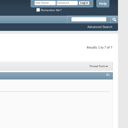
Help
Remember Me?
Advanced Search
Results 1 to 7 of 7
Thread Tools
#1