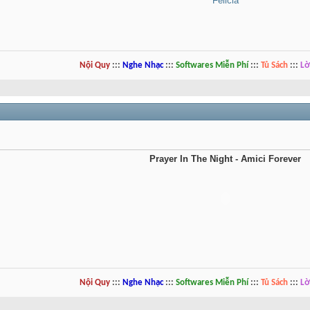
Felicia
Nội Quy
:::
Nghe Nhạc
:::
Softwares Miễn Phí
:::
Tủ Sách
:::
Lờ
Prayer In The Night - Amici Forever
Nội Quy
:::
Nghe Nhạc
:::
Softwares Miễn Phí
:::
Tủ Sách
:::
Lờ