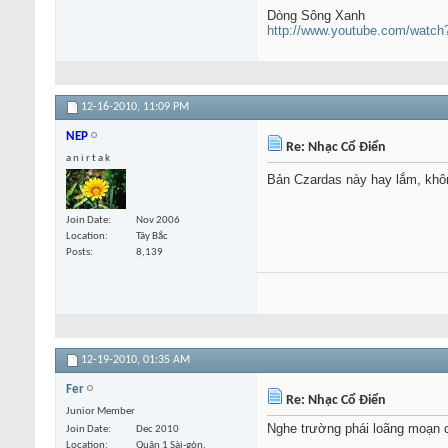
Dòng Sông Xanh
http://www.youtube.com/watch?
12-16-2010,
11:09 PM
NEP
Re: Nhạc Cổ Điển
a n i r t a k
Bản Czardas này hay lắm, kh
Join Date
Nov 2006
Location
Tây Bắc
Posts
8,139
12-19-2010,
01:35 AM
Fer
Re: Nhạc Cổ Điển
Junior Member
Nghe trường phái loãng moạn 
Join Date
Dec 2010
Location
Quận 1 Sài-gòn,