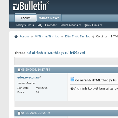
Forum
What's New?
Today's Posts
FAQ
Calendar
Forum Actions
Quick Links
Forum
Vi Tính & Tin Học
Kiến Thức Tin Học
Có ai rành HTML
Thread:
Có ai rành HTML thi dạy tui h�?c với
05-20-2005,
10:17 PM
edogawaconan
Có ai rành HTML thi dạy tu
Junior Member
�?ng rảnh ko biết làm gì ,ai biế
Join Date
May 2005
Posts
14
05-21-2005,
01:42 AM