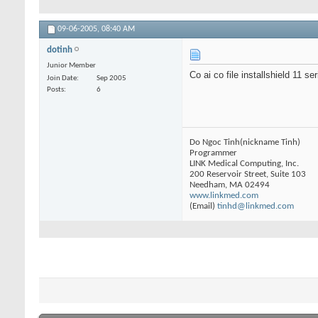
09-06-2005,
08:40 AM
dotinh
Junior Member
Co ai co file installshield 11 
Join Date
Sep 2005
Posts
6
Do Ngoc Tinh(nickname Tinh)
Programmer
LINK Medical Computing, Inc.
200 Reservoir Street, Suite 103
Needham, MA 02494
www.linkmed.com
(Email)
tinhd@linkmed.com