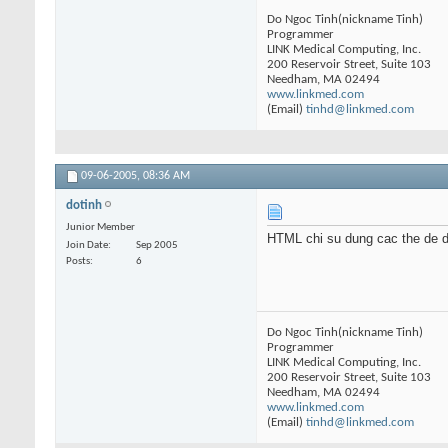
Do Ngoc Tinh(nickname Tinh)
Programmer
LINK Medical Computing, Inc.
200 Reservoir Street, Suite 103
Needham, MA 02494
www.linkmed.com
(Email)
tinhd@linkmed.com
09-06-2005,
08:36 AM
dotinh
Junior Member
HTML chi su dung cac the de di
Join Date
Sep 2005
Posts
6
Do Ngoc Tinh(nickname Tinh)
Programmer
LINK Medical Computing, Inc.
200 Reservoir Street, Suite 103
Needham, MA 02494
www.linkmed.com
(Email)
tinhd@linkmed.com