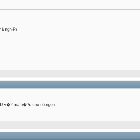
mà nghiến
c CD v�? mà h�?c cho nó ngon