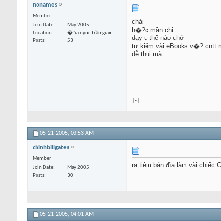
nonames
Member
chài
Join Date
May 2005
h�?c mần chi
Location
�?ịa ngục trần gian
dạy u thế nào chớ
Posts
53
tự kiếm vài eBooks v�? cntt 
dễ thui mà
|-|
05-21-2005,
03:53 AM
chinhbillgates
Member
ra tiệm bán đĩa làm vài chiế
Join Date
May 2005
Posts
30
05-21-2005,
04:01 AM