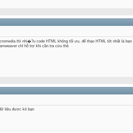
omedia thì nhi�?u code HTML không tối ưu, để thạo HTML tôt nhất là bạ
amweaver chỉ hỗ trợ khi cần tra cứu thẻ
dữ liệu được kô bạn