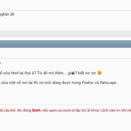
8nghàn đó
u
ể sửa html lại thui à? Từ đó mò thêm... gi�? biết sơ sơ
sửa một số nơi lại thì nó mới dùng được trong Firefox và Netscape.
ặt câu hỏi. Xin đừng
Spam
, nếu spam account sẽ lập tức bị khóa. Cách cám ơn tốt n