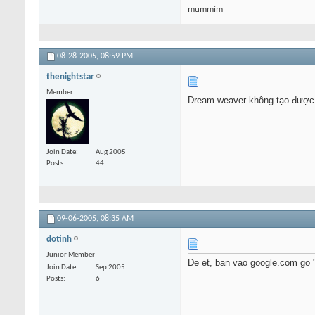
mummim
08-28-2005,
08:59 PM
thenightstar
Member
Dream weaver không tạo được k
Join Date
Aug 2005
Posts
44
09-06-2005,
08:35 AM
dotinh
Junior Member
De et, ban vao google.com go "ht
Join Date
Sep 2005
Posts
6