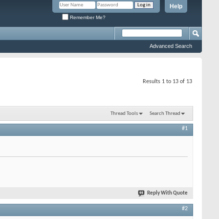
Help
Remember Me?
Advanced Search
Results 1 to 13 of 13
Thread Tools
Search Thread
#1
Reply With Quote
#2