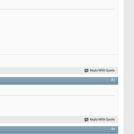
Reply With Quote
#3
Reply With Quote
#4