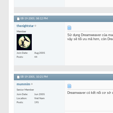
08-19-2005,
06:12 PM
thenightstar
Member
Sử dụng Dreamweaver của macr
vậy sẽ tối ưu mã hơn, còn Dre
Join Date
Aug 2005
Posts
44
08-19-2005,
10:21 PM
mummim
Senior Member
Dreamwaver có kết nối cơ sở 
Join Date
Jun 2005
Location
Viet Nam
Posts
195