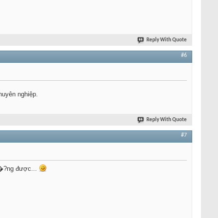
Reply With Quote
#6
huyên nghiệp.
Reply With Quote
#7
 h�?ng được...