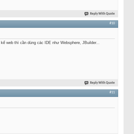
Reply With Quote
#10
 kế web thì cần dùng các IDE như Websphere, JBuilder...
Reply With Quote
#11