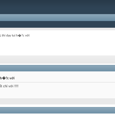
 thi dạy tui h�?c với
i h�?c với
t chỉ với !!!!