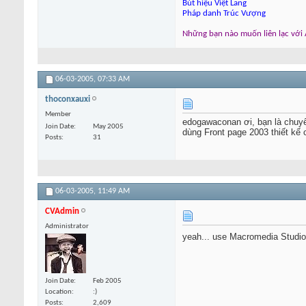
Bút hiệu Việt Lang
Pháp danh Trúc Vượng
Những bạn nào muốn liên lạc với A
06-03-2005,
07:33 AM
thoconxauxi
Member
edogawaconan ơi, bạn là chuyê
Join Date
May 2005
dùng Front page 2003 thiết kế
Posts
31
06-03-2005,
11:49 AM
CVAdmin
Administrator
yeah... use Macromedia Studio
Join Date
Feb 2005
Location
:)
Posts
2,609