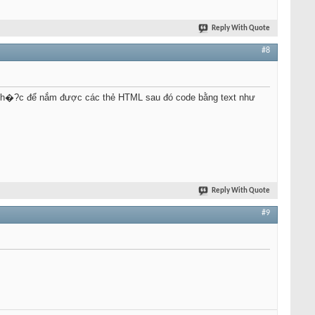
Reply With Quote
#8
n h�?c để nắm được các thẻ HTML sau đó code bằng text như
Reply With Quote
#9