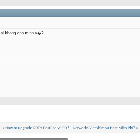
serial khong cho minh v�?i
«
How to upgrade DDTH PostPad v0.00 !
|
Networks VietNhim và Host Miễn Phí?
»