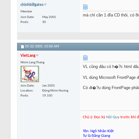
chinhbillgates
Member
mà chỉ cần 1 đĩa CD thôi, có 
Join Date
May 2005
Posts
30
05-22-2005,
01:00 AM
VietLang
Nhím Lang Thang
VL cũng đâu có h�?c html đâ
VL dùng Microsoft FrontPage đ
Join Date
Jan 2005
Có đi�?u dùng FrontPage phải 
Location
Động Nhím Nương
Posts
19,100
Chú ý: Đọc kỹ
Nội Quy
trước khi đ
Tên: Ngô Nhân Kiệt
Tự là Đằng Giang