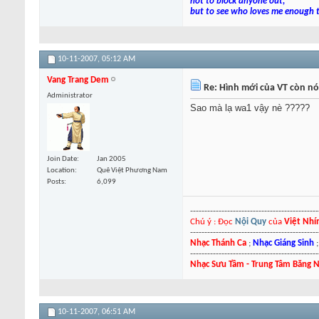
not to block anyone out,
but to see who loves me enough t
10-11-2007,
05:12 AM
Vang Trang Dem
Re: Hình mới của VT còn nó
Administrator
Sao mà lạ wa1 vậy nè ?????
Join Date
Jan 2005
Location
Quê Việt Phương Nam
Posts
6,099
---------------------------------------------
Chú ý : Đọc
Nội Quy
của
Việt Nh
---------------------------------------------
Nhạc Thánh Ca
;
Nhạc Giáng Sinh
---------------------------------------------
Nhạc Sưu Tầm - Trung Tâm Băng 
10-11-2007,
06:51 AM