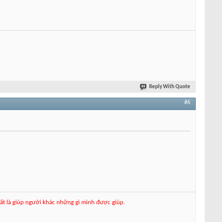
Reply With Quote
#6
hất là giúp người khác những gì mình được giúp.