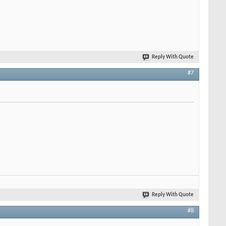
Reply With Quote
#7
Reply With Quote
#8