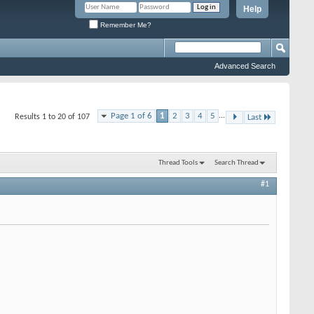
Help
Remember Me?
Advanced Search
Page 1 of 6
1
2
3
4
5
...
Results 1 to 20 of 107
Last
Thread Tools
Search Thread
#1