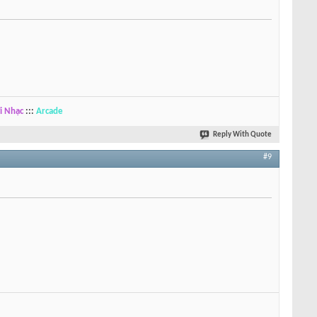
i Nhạc
:::
Arcade
Reply With Quote
#9