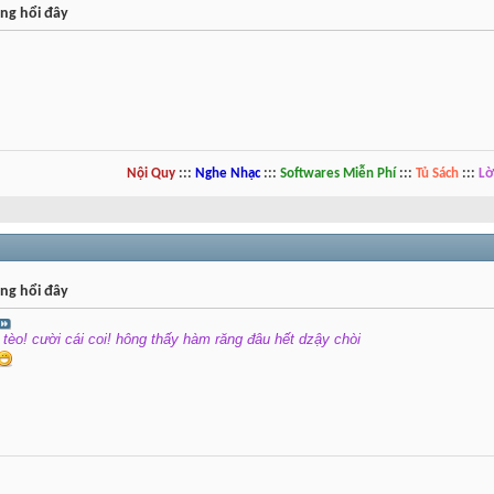
ng hổi đây
Nội Quy
:::
Nghe Nhạc
:::
Softwares Miễn Phí
:::
Tủ Sách
:::
Lờ
ng hổi đây
tèo! cười cái coi! hông thấy hàm răng đâu hết dzậy chòi