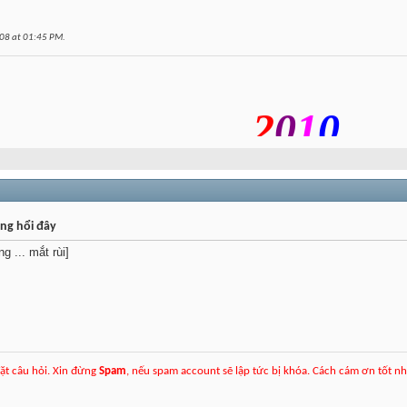
008 at
01:45 PM
.
2
0
1
0
ng hổi đây
g ... mắt rùi]
ặt câu hỏi. Xin đừng
Spam
, nếu spam account sẽ lập tức bị khóa. Cách cám ơn tốt n