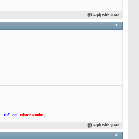
Reply With Quote
#2
– Thể Loại
;
Nhạc Karaoke
;
Reply With Quote
#3