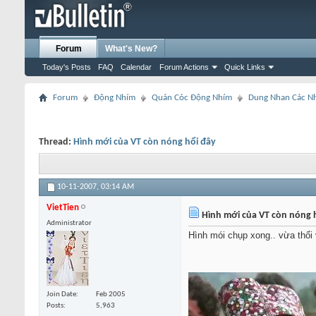
Forum
What's New?
Today's Posts
FAQ
Calendar
Forum Actions
Quick Links
Forum
Động Nhím
Quán Cóc Động Nhím
Dung Nhan Các N
Thread:
Hình mới của VT còn nóng hổi đây
10-11-2007,
03:14 AM
VietTien
Hình mới của VT còn nóng 
Administrator
Hình mói chụp xong.. vừa thổi
Join Date
Feb 2005
Posts
5,963