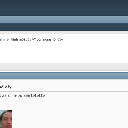
hím
Hình mới của VT còn nóng hổi đây
hổi đây
 vừa ăn nè pa` con kakakka