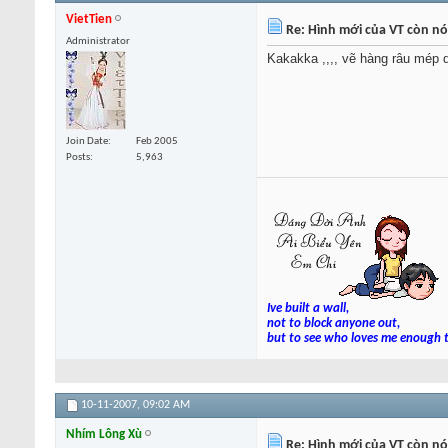
VietTien
Re: Hình mới của VT còn nó
Administrator
Kakakka ,,,, vẽ hàng râu mép d
Join Date
Feb 2005
Posts
5,963
Ive built a wall,
not to block anyone out,
but to see who loves me enough t
10-11-2007,
09:02 AM
Nhím Lông Xù
Re: Hình mới của VT còn nó