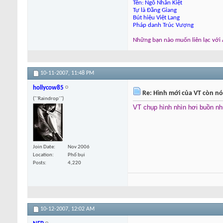
Tên: Ngô Nhân Kiệt
Tự là Đằng Giang
Bút hiệu Việt Lang
Pháp danh Trúc Vượng
Những bạn nào muốn liên lạc với A
10-11-2007,
11:48 PM
hollycow85
Re: Hình mới của VT còn nó
(¯`Raindrop´¯)
VT chụp hình nhìn hơi buồn n
Join Date
Nov 2006
Location
Phố bụi
Posts
4,220
10-12-2007,
12:02 AM