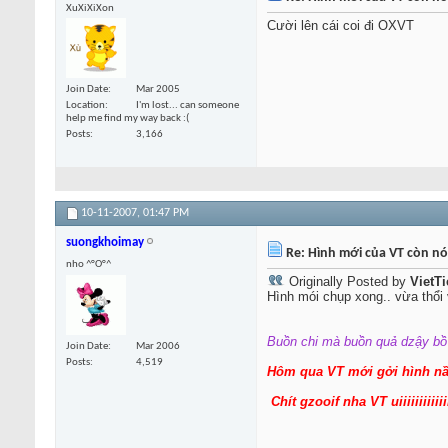
XuXiXiXon
Cười lên cái coi đi OXVT
Join Date
Mar 2005
Location
I'm lost... can someone
help me find my way back :(
Posts
3,166
10-11-2007,
01:47 PM
suongkhoimay
Re: Hình mới của VT còn nó
nho ^°O°^
Originally Posted by
VietT
Hình mói chụp xong.. vừa thổi
Buồn chi mà buồn quả dzậy bồ 
Join Date
Mar 2006
Posts
4,519
Hôm qua VT mới gởi hình nầ
Chít gzooif nha VT uiiiiiiiiiiiii