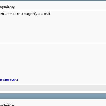
ng hổi đây
zã trai mà.. nhìn hong thấy sao chài
o climb over it
ng hổi đây