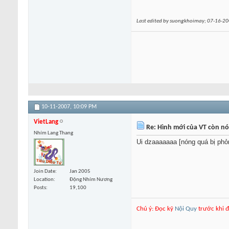
Last edited by suongkhoimay; 07-16-2
10-11-2007,
10:09 PM
VietLang
Re: Hình mới của VT còn nó
Nhím Lang Thang
Ui dzaaaaaaa [nóng quá bị phỏn
Join Date
Jan 2005
Location
Động Nhím Nương
Posts
19,100
Chú ý: Đọc kỹ
Nội Quy
trước khi đ