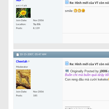
NEP
Re: Hình mới của VT còn nó
a n i r t a k
smile
Join Date
Nov 2006
Location
Tây Bắc
Posts
8,139
10-15-2007,
05:47 AM
Cheetah
Re: Hình mới của VT còn nó
Moderator
Originally Posted by
j0006
Buồn chi mà buồn quả dzậy bồ 
Con reng đâu mà cười kekeke
Join Date
Nov 2006
Posts
185
_________________