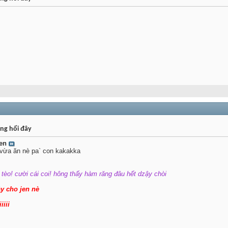
ng hổi đây
ien
 vừa ăn nè pa` con kakakka
tèo! cười cái coi! hông thấy hàm răng đâu hết dzậy chòi
y cho jen nè
iiii