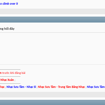
o climb over it
ng hổi đây
----------------------
ím
trước khi đăng bài
----------------------
;
Nhạc Xuân
;
----------------------
Nhạc
;
Nhạc Sưu Tầm - Nhạc Sĩ
;
Nhạc Sưu Tầm - Trung Tâm Băng Nhạc
;
Nhạc Sưu Tầm 