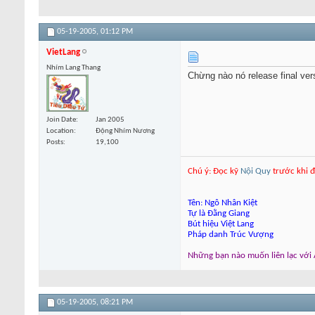
05-19-2005,
01:12 PM
VietLang
Nhím Lang Thang
Chừng nào nó release final ver
Join Date
Jan 2005
Location
Động Nhím Nương
Posts
19,100
Chú ý: Đọc kỹ
Nội Quy
trước khi đ
Tên: Ngô Nhân Kiệt
Tự là Đằng Giang
Bút hiệu Việt Lang
Pháp danh Trúc Vượng
Những bạn nào muốn liên lạc với A
05-19-2005,
08:21 PM