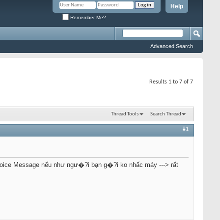
Help
Remember Me?
Advanced Search
Results 1 to 7 of 7
Thread Tools
Search Thread
#1
Voice Message nếu như ngư�?i bạn g�?i ko nhấc máy ---> rất