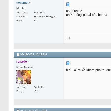
nonames
Member
uh đúng đó
Join Date
May 2005
chớ không lại sài bản beta à
Location
�?ịa ngục trần gian
Posts
53
|-|
05-19-2005,
10:22 PM
ronaldo
Senior Member
hihi...ai muốn khám phá thì dù
Join Date
Apr 2005
Posts
558
05-20-2005,
07:12 PM