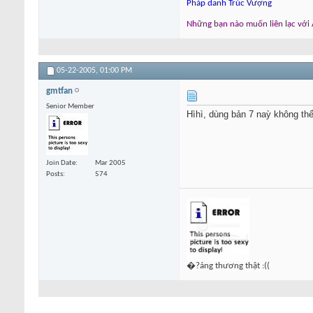
Pháp danh Trúc Vượng
Những bạn nào muốn liên lạc với A
05-22-2005,
01:00 PM
gmtfan
Senior Member
Hìhì, dùng bản 7 naỳ không thể 
Join Date
Mar 2005
Posts
574
�?áng thương thật :((