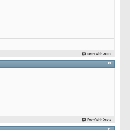
Reply With Quote
#4
Reply With Quote
#5