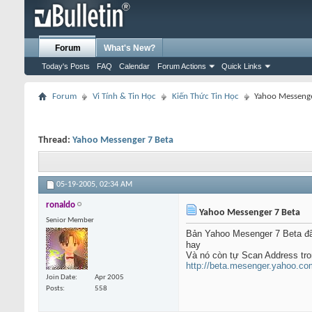
Forum
What's New?
Today's Posts
FAQ
Calendar
Forum Actions
Quick Links
Forum
Vi Tính & Tin Học
Kiến Thức Tin Học
Yahoo Messenge
Thread:
Yahoo Messenger 7 Beta
05-19-2005,
02:34 AM
ronaldo
Yahoo Messenger 7 Beta
Senior Member
Bản Yahoo Mesenger 7 Beta đã
hay
Và nó còn tự Scan Address tron
http://beta.mesenger.yahoo.co
Join Date
Apr 2005
Posts
558