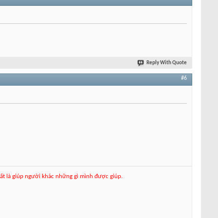
Reply With Quote
#6
hất là giúp người khác những gì mình được giúp.