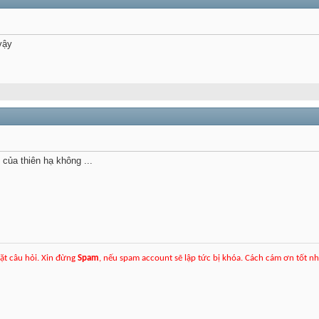
vậy
của thiên hạ không ...
ặt câu hỏi. Xin đừng
Spam
, nếu spam account sẽ lập tức bị khóa. Cách cám ơn tốt n