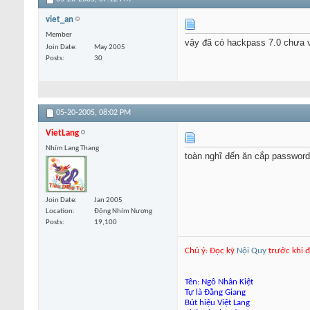
viet_an
Member
vậy đã có hackpass 7.0 chưa 
Join Date
May 2005
Posts
30
05-20-2005,
08:02 PM
VietLang
Nhím Lang Thang
toàn nghĩ đến ăn cắp password 
Join Date
Jan 2005
Location
Động Nhím Nương
Posts
19,100
Chú ý: Đọc kỹ
Nội Quy
trước khi đ
Tên: Ngô Nhân Kiệt
Tự là Đằng Giang
Bút hiệu Việt Lang