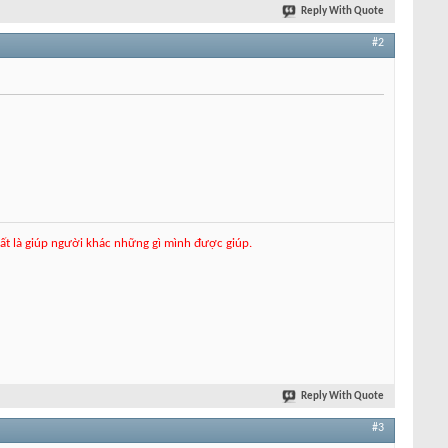
Reply With Quote
#2
hất là giúp người khác những gì mình được giúp.
Reply With Quote
#3