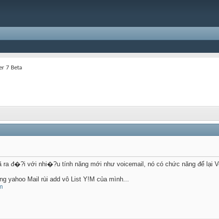
r 7 Beta
 ra đ�?i với nhi�?u tính năng mới như voicemail, nó có chức năng để lại 
g yahoo Mail rùi add vô List Y!M của mình...
m