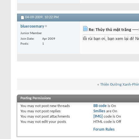
04-09-2009,
10:22 PM
bluerosemary
Re: Thủy thủ mặt trăng ----
Junior Member
lỗi rùi bạn ơi, bạn xem lại đi! N
Join Date
Apr 2009
Posts
1
«
Thiên Đường Xanh-Phi
Posting Permissions
You
may not
post new threads
BB code
is
On
You
may not
post replies
Smilies
are
On
You
may not
post attachments
[IMG]
code is
On
You
may not
edit your posts
HTML code is
Off
Forum Rules