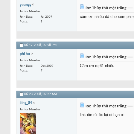
youngy
Re: Thủy thủ mặt trăng ----
Junior Member
cám ơn nhiều dả cho xem phi
Join Date
Jul 2007
Posts
5
06-17-2008,
02:58 PM
phi ho
Re: Thủy thủ mặt trăng ----
Junior Member
Cám ơn rqt61 nhiều..
Join Date
Dec 2007
Posts
7
06-23-2008,
02:27 AM
king_89
Re: Thủy thủ mặt trăng ----
Junior Member
link die rùi fix lại di bạn ơi