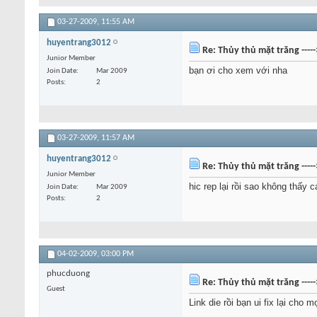
03-27-2009,
11:55 AM
huyentrang3012
Re: Thủy thủ mặt trăng ----
Junior Member
bạn ơi cho xem với nha
Join Date
Mar 2009
Posts
2
03-27-2009,
11:57 AM
huyentrang3012
Re: Thủy thủ mặt trăng ----
Junior Member
hic rep lại rồi sao không thấy c
Join Date
Mar 2009
Posts
2
04-02-2009,
03:00 PM
phucduong
Re: Thủy thủ mặt trăng ----
Guest
Link die rồi bạn ui fix lại cho