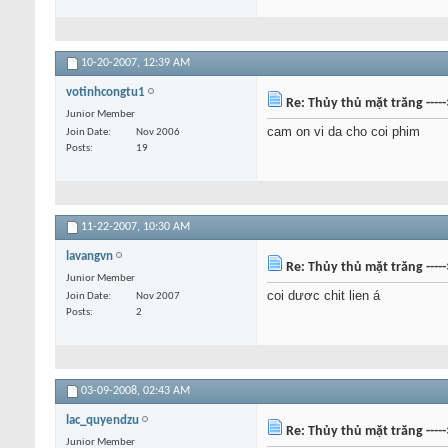
10-20-2007,
12:39 AM
votinhcongtu1
Re: Thủy thủ mặt trăng ----
Junior Member
cam on vi da cho coi phim
Join Date
Nov 2006
Posts
19
11-22-2007,
10:30 AM
lavangvn
Re: Thủy thủ mặt trăng ----
Junior Member
coi dươc chit lien á
Join Date
Nov 2007
Posts
2
03-09-2008,
02:43 AM
lac_quyendzu
Re: Thủy thủ mặt trăng ----
Junior Member