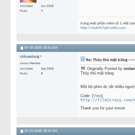
Join Date
Jun 2008
Posts
4
trang web phần mềm số 1 việt na
http://club507pd.vnbb.com
09-18-2008,
08:42 AM
richvanteng
Re: Thủy thủ mặt trăng ----
Junior Member
Originally Posted by
vodan
Join Date
Sep 2008
Thủy thủ mặt trăng
Posts
8
Một bộ phim dc rất nhiều ng
Code: [
View
]
http://film2crazy.com/
Thank you for your movie
09-24-2008,
08:49 AM