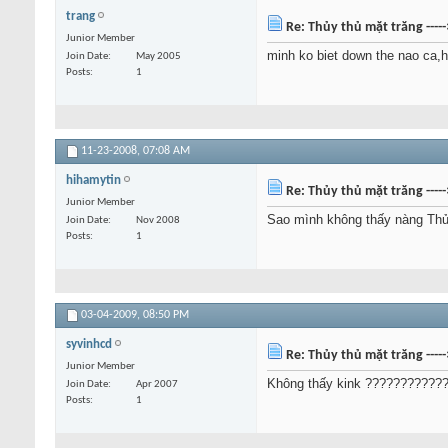
trang
Re: Thủy thủ mặt trăng ----
Junior Member
minh ko biet down the nao ca,h
Join Date
May 2005
Posts
1
11-23-2008,
07:08 AM
hihamytin
Re: Thủy thủ mặt trăng ----
Junior Member
Sao mình không thấy nàng Thủy
Join Date
Nov 2008
Posts
1
03-04-2009,
08:50 PM
syvinhcd
Re: Thủy thủ mặt trăng ----
Junior Member
Không thấy kink ???????????
Join Date
Apr 2007
Posts
1