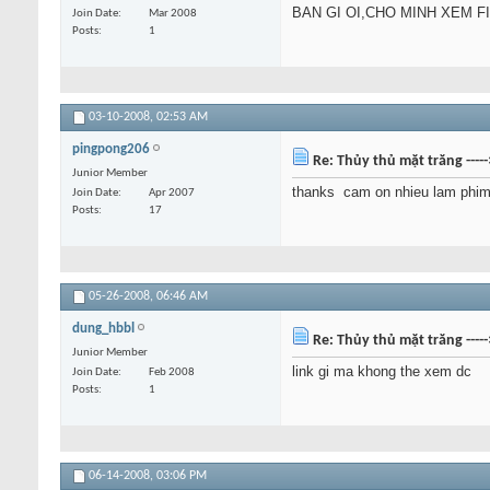
BAN GI OI,CHO MINH XEM F
Join Date
Mar 2008
Posts
1
03-10-2008,
02:53 AM
pingpong206
Re: Thủy thủ mặt trăng ----
Junior Member
thanks
cam on nhieu lam phim
Join Date
Apr 2007
Posts
17
05-26-2008,
06:46 AM
dung_hbbl
Re: Thủy thủ mặt trăng ----
Junior Member
link gi ma khong the xem dc
Join Date
Feb 2008
Posts
1
06-14-2008,
03:06 PM