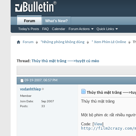
Forum
What's New?
Today's Posts
FAQ
Calendar
Forum Actions
Quick Links
Forum
*Những phòng không dùng
* Xem Phim Lẻ Online
Th
Thread:
Thủy thủ mặt trăng ----->tuyệt cú mèo
09-19-2007,
06:57 PM
vodanhthiep
Thủy thủ mặt trăng ----->tu
Member
Thủy thủ mặt trăng
Join Date
Sep 2007
Posts
33
Một bộ phim dc rất nhiều ng
Code: [
View
]
http://film2crazy.com/