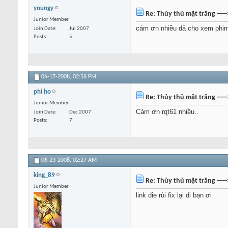
youngy
Re: Thủy thủ mặt trăng ----
Junior Member
cám ơn nhiều dả cho xem phi
Join Date
Jul 2007
Posts
5
06-17-2008,
02:58 PM
phi ho
Re: Thủy thủ mặt trăng ----
Junior Member
Cám ơn rqt61 nhiều..
Join Date
Dec 2007
Posts
7
06-23-2008,
02:27 AM
king_89
Re: Thủy thủ mặt trăng ----
Junior Member
link die rùi fix lại di bạn ơi