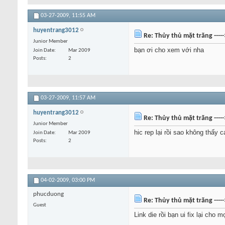
03-27-2009,
11:55 AM
huyentrang3012
Re: Thủy thủ mặt trăng ----
Junior Member
bạn ơi cho xem với nha
Join Date
Mar 2009
Posts
2
03-27-2009,
11:57 AM
huyentrang3012
Re: Thủy thủ mặt trăng ----
Junior Member
hic rep lại rồi sao không thấy c
Join Date
Mar 2009
Posts
2
04-02-2009,
03:00 PM
phucduong
Re: Thủy thủ mặt trăng ----
Guest
Link die rồi bạn ui fix lại cho