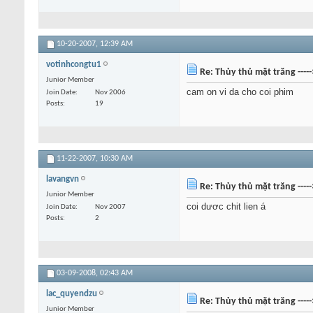
10-20-2007,
12:39 AM
votinhcongtu1
Re: Thủy thủ mặt trăng ----
Junior Member
cam on vi da cho coi phim
Join Date
Nov 2006
Posts
19
11-22-2007,
10:30 AM
lavangvn
Re: Thủy thủ mặt trăng ----
Junior Member
coi dươc chit lien á
Join Date
Nov 2007
Posts
2
03-09-2008,
02:43 AM
lac_quyendzu
Re: Thủy thủ mặt trăng ----
Junior Member