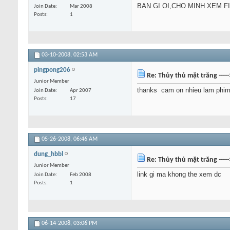
BAN GI OI,CHO MINH XEM F
Join Date
Mar 2008
Posts
1
03-10-2008,
02:53 AM
pingpong206
Re: Thủy thủ mặt trăng ----
Junior Member
thanks
cam on nhieu lam phim
Join Date
Apr 2007
Posts
17
05-26-2008,
06:46 AM
dung_hbbl
Re: Thủy thủ mặt trăng ----
Junior Member
link gi ma khong the xem dc
Join Date
Feb 2008
Posts
1
06-14-2008,
03:06 PM