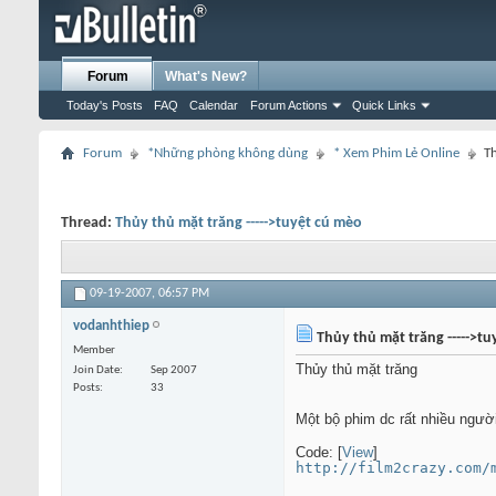
Forum
What's New?
Today's Posts
FAQ
Calendar
Forum Actions
Quick Links
Forum
*Những phòng không dùng
* Xem Phim Lẻ Online
Th
Thread:
Thủy thủ mặt trăng ----->tuyệt cú mèo
09-19-2007,
06:57 PM
vodanhthiep
Thủy thủ mặt trăng ----->tu
Member
Thủy thủ mặt trăng
Join Date
Sep 2007
Posts
33
Một bộ phim dc rất nhiều ng
Code: [
View
]
http://film2crazy.com/