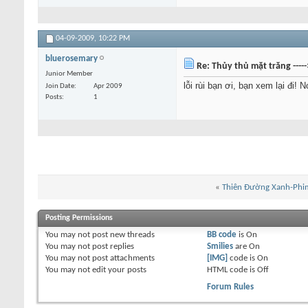
04-09-2009,
10:22 PM
bluerosemary
Re: Thủy thủ mặt trăng ----
Junior Member
lỗi rùi bạn ơi, bạn xem lại đi! N
Join Date
Apr 2009
Posts
1
«
Thiên Đường Xanh-Phi
Posting Permissions
You
may not
post new threads
BB code
is
On
You
may not
post replies
Smilies
are
On
You
may not
post attachments
[IMG]
code is
On
You
may not
edit your posts
HTML code is
Off
Forum Rules