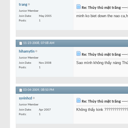
trang
Re: Thủy thủ mặt trăng ----
Junior Member
minh ko biet down the nao ca,h
Join Date
May 2005
Posts
1
11-23-2008,
07:08 AM
hihamytin
Re: Thủy thủ mặt trăng ----
Junior Member
Sao mình không thấy nàng Thủy
Join Date
Nov 2008
Posts
1
03-04-2009,
08:50 PM
syvinhcd
Re: Thủy thủ mặt trăng ----
Junior Member
Không thấy kink ???????????
Join Date
Apr 2007
Posts
1