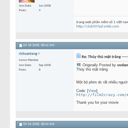
Join Date
Jun 2008
Posts
4
trang web phần mềm số 1 việt na
http://club507pd.vnbb.com
09-18-2008,
08:42 AM
richvanteng
Re: Thủy thủ mặt trăng ----
Junior Member
Originally Posted by
vodan
Join Date
Sep 2008
Thủy thủ mặt trăng
Posts
8
Một bộ phim dc rất nhiều ng
Code: [
View
]
http://film2crazy.com/
Thank you for your movie
09-24-2008,
08:49 AM