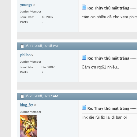
youngy
Re: Thủy thủ mặt trăng ----
Junior Member
cám ơn nhiều dả cho xem phi
Join Date
Jul 2007
Posts
5
06-17-2008,
02:58 PM
phi ho
Re: Thủy thủ mặt trăng ----
Junior Member
Cám ơn rqt61 nhiều..
Join Date
Dec 2007
Posts
7
06-23-2008,
02:27 AM
king_89
Re: Thủy thủ mặt trăng ----
Junior Member
link die rùi fix lại di bạn ơi