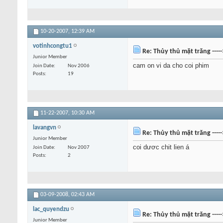
10-20-2007,
12:39 AM
votinhcongtu1
Re: Thủy thủ mặt trăng ----
Junior Member
cam on vi da cho coi phim
Join Date
Nov 2006
Posts
19
11-22-2007,
10:30 AM
lavangvn
Re: Thủy thủ mặt trăng ----
Junior Member
coi dươc chit lien á
Join Date
Nov 2007
Posts
2
03-09-2008,
02:43 AM
lac_quyendzu
Re: Thủy thủ mặt trăng ----
Junior Member