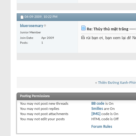
04-09-2009,
10:22 PM
bluerosemary
Re: Thủy thủ mặt trăng ----
Junior Member
lỗi rùi bạn ơi, bạn xem lại đi! N
Join Date
Apr 2009
Posts
1
«
Thiên Đường Xanh-Phi
Posting Permissions
You
may not
post new threads
BB code
is
On
You
may not
post replies
Smilies
are
On
You
may not
post attachments
[IMG]
code is
On
You
may not
edit your posts
HTML code is
Off
Forum Rules