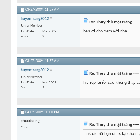
03-27-2009,
11:55 AM
huyentrang3012
Re: Thủy thủ mặt trăng ----
Junior Member
bạn ơi cho xem với nha
Join Date
Mar 2009
Posts
2
03-27-2009,
11:57 AM
huyentrang3012
Re: Thủy thủ mặt trăng ----
Junior Member
hic rep lại rồi sao không thấy c
Join Date
Mar 2009
Posts
2
04-02-2009,
03:00 PM
phucduong
Re: Thủy thủ mặt trăng ----
Guest
Link die rồi bạn ui fix lại cho