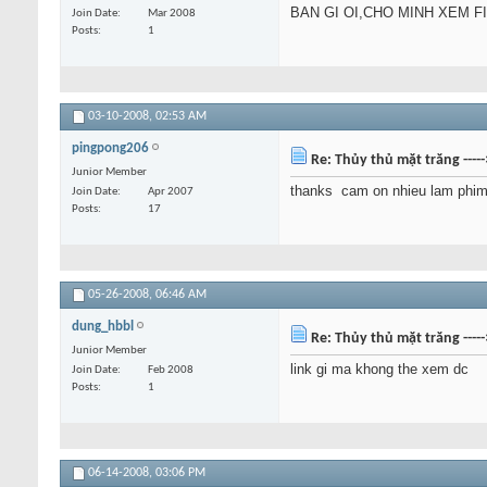
BAN GI OI,CHO MINH XEM F
Join Date
Mar 2008
Posts
1
03-10-2008,
02:53 AM
pingpong206
Re: Thủy thủ mặt trăng ----
Junior Member
thanks
cam on nhieu lam phim
Join Date
Apr 2007
Posts
17
05-26-2008,
06:46 AM
dung_hbbl
Re: Thủy thủ mặt trăng ----
Junior Member
link gi ma khong the xem dc
Join Date
Feb 2008
Posts
1
06-14-2008,
03:06 PM