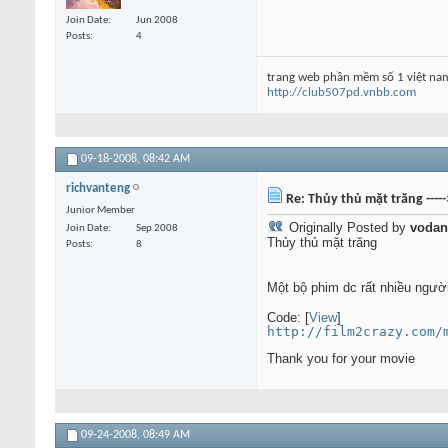
Join Date
Jun 2008
Posts
4
trang web phần mềm số 1 việt na
http://club507pd.vnbb.com
09-18-2008,
08:42 AM
richvanteng
Re: Thủy thủ mặt trăng ----
Junior Member
Originally Posted by
vodan
Join Date
Sep 2008
Thủy thủ mặt trăng
Posts
8
Một bộ phim dc rất nhiều ng
Code: [
View
]
http://film2crazy.com/
Thank you for your movie
09-24-2008,
08:49 AM