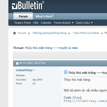
Forum
What's New?
Today's Posts
FAQ
Calendar
Forum Actions
Quick Links
Forum
*Những phòng không dùng
* Xem Phim Lẻ Online
Th
Thread:
Thủy thủ mặt trăng ----->tuyệt cú mèo
09-19-2007,
06:57 PM
vodanhthiep
Thủy thủ mặt trăng ----->tu
Member
Thủy thủ mặt trăng
Join Date
Sep 2007
Posts
33
Một bộ phim dc rất nhiều ng
Code: [
View
]
http://film2crazy.com/