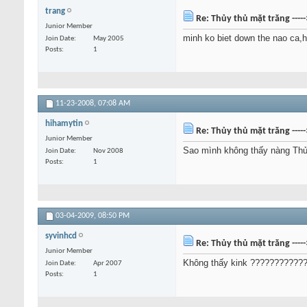
trang
Re: Thủy thủ mặt trăng ----
Junior Member
minh ko biet down the nao ca,h
Join Date
May 2005
Posts
1
11-23-2008,
07:08 AM
hihamytin
Re: Thủy thủ mặt trăng ----
Junior Member
Sao mình không thấy nàng Thủy
Join Date
Nov 2008
Posts
1
03-04-2009,
08:50 PM
syvinhcd
Re: Thủy thủ mặt trăng ----
Junior Member
Không thấy kink ???????????
Join Date
Apr 2007
Posts
1