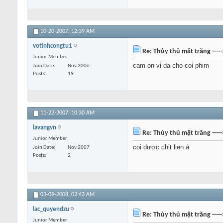
10-20-2007,
12:39 AM
votinhcongtu1
Re: Thủy thủ mặt trăng ----
Junior Member
cam on vi da cho coi phim
Join Date
Nov 2006
Posts
19
11-22-2007,
10:30 AM
lavangvn
Re: Thủy thủ mặt trăng ----
Junior Member
coi dươc chit lien á
Join Date
Nov 2007
Posts
2
03-09-2008,
02:43 AM
lac_quyendzu
Re: Thủy thủ mặt trăng ----
Junior Member