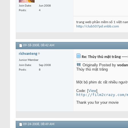
Join Date
Jun 2008
Posts
4
trang web phần mềm số 1 việt na
http://club507pd.vnbb.com
09-18-2008,
08:42 AM
richvanteng
Re: Thủy thủ mặt trăng ----
Junior Member
Originally Posted by
vodan
Join Date
Sep 2008
Thủy thủ mặt trăng
Posts
8
Một bộ phim dc rất nhiều ng
Code: [
View
]
http://film2crazy.com/
Thank you for your movie
09-24-2008,
08:49 AM