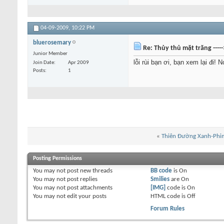
04-09-2009,
10:22 PM
bluerosemary
Re: Thủy thủ mặt trăng ----
Junior Member
lỗi rùi bạn ơi, bạn xem lại đi! N
Join Date
Apr 2009
Posts
1
«
Thiên Đường Xanh-Phi
Posting Permissions
You
may not
post new threads
BB code
is
On
You
may not
post replies
Smilies
are
On
You
may not
post attachments
[IMG]
code is
On
You
may not
edit your posts
HTML code is
Off
Forum Rules