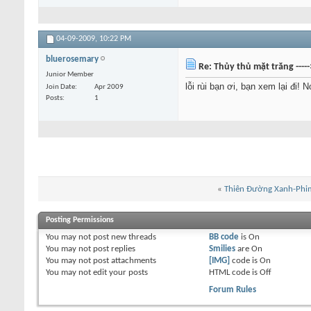
04-09-2009,
10:22 PM
bluerosemary
Re: Thủy thủ mặt trăng ----
Junior Member
lỗi rùi bạn ơi, bạn xem lại đi! N
Join Date
Apr 2009
Posts
1
«
Thiên Đường Xanh-Phi
Posting Permissions
You
may not
post new threads
BB code
is
On
You
may not
post replies
Smilies
are
On
You
may not
post attachments
[IMG]
code is
On
You
may not
edit your posts
HTML code is
Off
Forum Rules