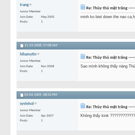
trang
Re: Thủy thủ mặt trăng ----
Junior Member
minh ko biet down the nao ca,h
Join Date
May 2005
Posts
1
11-23-2008,
07:08 AM
hihamytin
Re: Thủy thủ mặt trăng ----
Junior Member
Sao mình không thấy nàng Thủy
Join Date
Nov 2008
Posts
1
03-04-2009,
08:50 PM
syvinhcd
Re: Thủy thủ mặt trăng ----
Junior Member
Không thấy kink ???????????
Join Date
Apr 2007
Posts
1