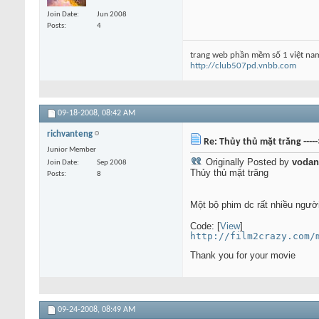
Join Date
Jun 2008
Posts
4
trang web phần mềm số 1 việt na
http://club507pd.vnbb.com
09-18-2008,
08:42 AM
richvanteng
Re: Thủy thủ mặt trăng ----
Junior Member
Originally Posted by
vodan
Join Date
Sep 2008
Thủy thủ mặt trăng
Posts
8
Một bộ phim dc rất nhiều ng
Code: [
View
]
http://film2crazy.com/
Thank you for your movie
09-24-2008,
08:49 AM