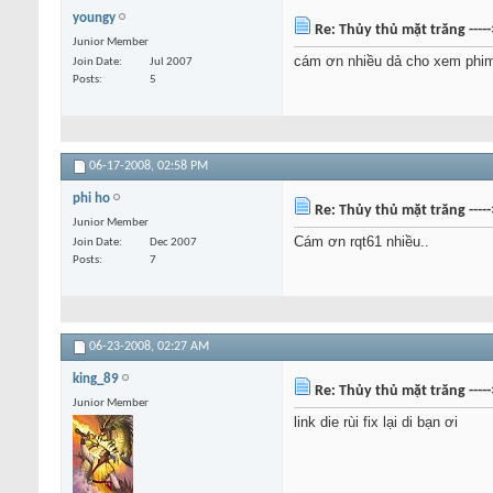
youngy
Re: Thủy thủ mặt trăng ----
Junior Member
cám ơn nhiều dả cho xem phi
Join Date
Jul 2007
Posts
5
06-17-2008,
02:58 PM
phi ho
Re: Thủy thủ mặt trăng ----
Junior Member
Cám ơn rqt61 nhiều..
Join Date
Dec 2007
Posts
7
06-23-2008,
02:27 AM
king_89
Re: Thủy thủ mặt trăng ----
Junior Member
link die rùi fix lại di bạn ơi