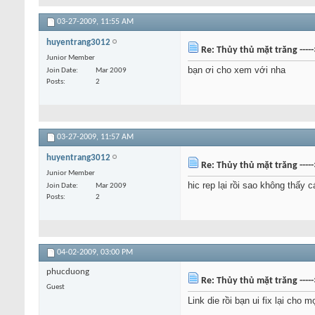
03-27-2009,
11:55 AM
huyentrang3012
Re: Thủy thủ mặt trăng ----
Junior Member
bạn ơi cho xem với nha
Join Date
Mar 2009
Posts
2
03-27-2009,
11:57 AM
huyentrang3012
Re: Thủy thủ mặt trăng ----
Junior Member
hic rep lại rồi sao không thấy c
Join Date
Mar 2009
Posts
2
04-02-2009,
03:00 PM
phucduong
Re: Thủy thủ mặt trăng ----
Guest
Link die rồi bạn ui fix lại cho