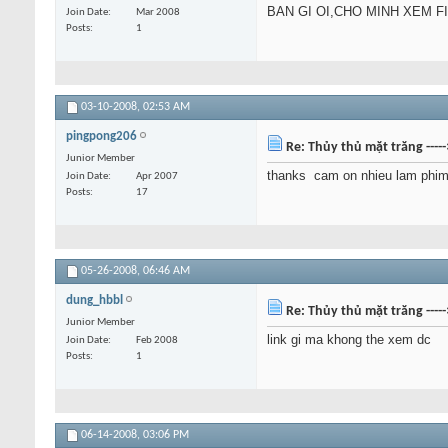
BAN GI OI,CHO MINH XEM F
Join Date
Mar 2008
Posts
1
03-10-2008,
02:53 AM
pingpong206
Re: Thủy thủ mặt trăng ----
Junior Member
thanks
cam on nhieu lam phim
Join Date
Apr 2007
Posts
17
05-26-2008,
06:46 AM
dung_hbbl
Re: Thủy thủ mặt trăng ----
Junior Member
link gi ma khong the xem dc
Join Date
Feb 2008
Posts
1
06-14-2008,
03:06 PM