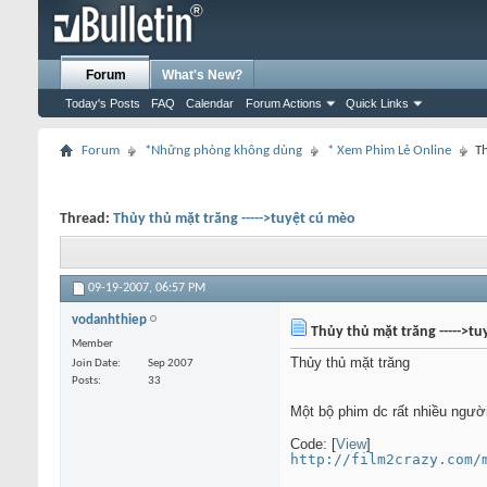
Forum
What's New?
Today's Posts
FAQ
Calendar
Forum Actions
Quick Links
Forum
*Những phòng không dùng
* Xem Phim Lẻ Online
Th
Thread:
Thủy thủ mặt trăng ----->tuyệt cú mèo
09-19-2007,
06:57 PM
vodanhthiep
Thủy thủ mặt trăng ----->tu
Member
Thủy thủ mặt trăng
Join Date
Sep 2007
Posts
33
Một bộ phim dc rất nhiều ng
Code: [
View
]
http://film2crazy.com/