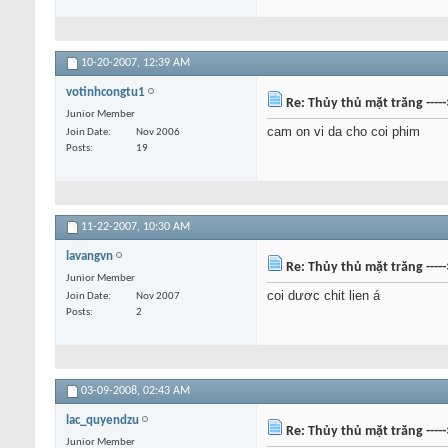
10-20-2007,
12:39 AM
votinhcongtu1
Re: Thủy thủ mặt trăng ----
Junior Member
cam on vi da cho coi phim
Join Date
Nov 2006
Posts
19
11-22-2007,
10:30 AM
lavangvn
Re: Thủy thủ mặt trăng ----
Junior Member
coi dươc chit lien á
Join Date
Nov 2007
Posts
2
03-09-2008,
02:43 AM
lac_quyendzu
Re: Thủy thủ mặt trăng ----
Junior Member