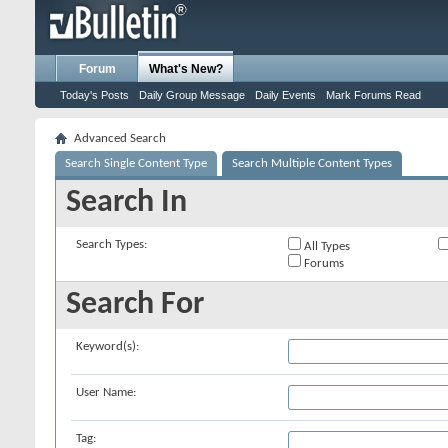
Forum
What's New?
Today's Posts
Daily Group Message
Daily Events
Mark Forums Read
Advanced Search
Search Single Content Type
Search Multiple Content Types
Search In
Search Types:
All Types
Forums
Search For
Keyword(s):
User Name:
Tag: