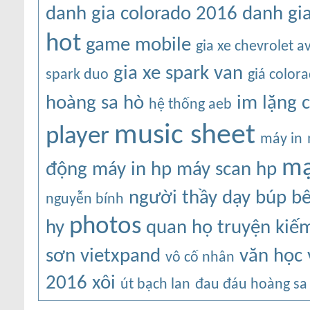
danh gia colorado 2016
danh gi
hot
game mobile
gia xe chevrolet a
gia xe spark van
spark duo
giá color
hoàng sa
hò
im lặng 
hệ thống aeb
music sheet
player
máy in
mạ
động
máy in hp
máy scan hp
người thầy dạy búp b
nguyễn bính
photos
hy
quan họ
truyện kiế
sơn
vietxpand
văn học 
vô cố nhân
2016
xôi
út bạch lan
đau đáu hoàng sa