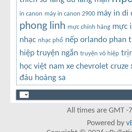
máy in di
in canon
máy in canon 2900
phong linh
mực i
mực chính hãng
nhạc
nếp
orlando
phan t
nhạc phổ
hiệp
truyện ngắn
trị
truyện võ hiệp
học việt nam
xe chevrolet cruze
đáu hoàng sa
All times are GMT -
Powered by
v