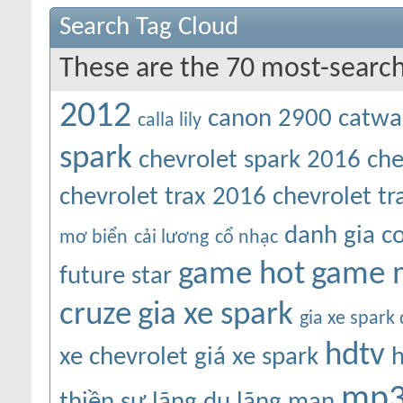
Search Tag Cloud
These are the 70 most-search
2012
canon 2900
catwa
calla lily
spark
chevrolet spark 2016
che
chevrolet trax 2016
chevrolet t
danh gia c
mơ biển
cải lương
cổ nhạc
game hot
game 
future star
cruze
gia xe spark
gia xe spark
hdtv
xe chevrolet
giá xe spark
mp3
thiền sư
lãng du
lãng mạn