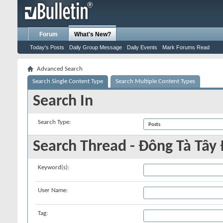
Forum
What's New?
Today's Posts
Daily Group Message
Daily Events
Mark Forums Read
Advanced Search
Search Single Content Type
Search Multiple Content Types
Search In
Search Type:
Search Thread - Đông Tà Tây 
Keyword(s):
User Name:
Tag: