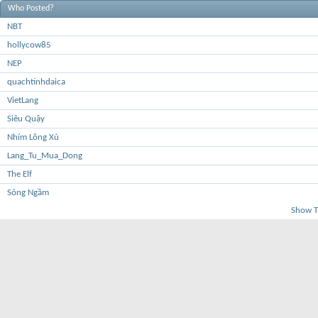
Who Posted?
NBT
hollycow85
NEP
quachtinhdaica
VietLang
Siêu Quậy
Nhím Lông Xù
Lang_Tu_Mua_Dong
The Elf
Sóng Ngầm
Show T