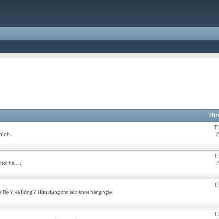
Thr
T
P
mình.
T
P
ơi há... ;)
T
Tây Y, và Đông Y. Hữu dụng cho sức khoẻ hàng ngày.
T