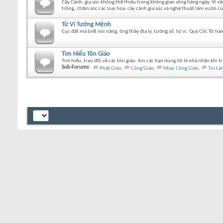
Cây Cảnh, gia súc không thể thiếu trong không gian sống hàng ngày. Vì v
trồng, chăm sóc các loại hoa, cây cảnh gia súc và nghệ thuật làm vườn cù
Tử Vi Tướng Mệnh
Cục đất mà biết nói năng, ông thầy địa lý, tướng số, tử vi, Quỷ Cốc Tử h
Tìm Hiểu Tôn Giáo
Tìm hiểu, trao đổi về các tôn giáo. Xin các bạn dùng lời lẽ nhã nhặn khi 
Sub-Forums:
Phật Giáo
,
Công Giáo
,
Nhạc Công Giáo
,
Tin Là