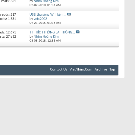
Posts: 361
by
Nhím Hoàng Kim
02-02-2013,
01:31 AM
hreads: 217
USB thu sóng Wifi kèm...
osts: 1,581
by
vntc2002
09-21-2015,
01:16 AM
ads: 12,691
TT THÍCH THÔNG LAI THÔNG...
sts: 27,832
by
Nhím Hoàng Kim
08-05-2018,
12:55 AM
Contact Us
VietNhim.Com
Archive
Top