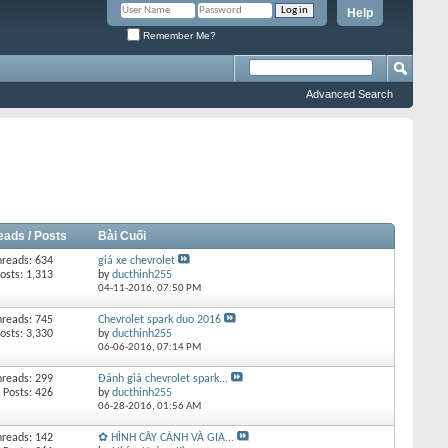
Help
Remember Me?
Advanced Search
eads / Posts
Bài Cuối
hreads: 634
giá xe chevrolet
osts: 1,313
by
ducthinh255
04-11-2016,
07:50 PM
hreads: 745
Chevrolet spark duo 2016
osts: 3,330
by
ducthinh255
06-06-2016,
07:14 PM
hreads: 299
Đánh giá chevrolet spark...
Posts: 426
by
ducthinh255
06-28-2016,
01:56 AM
hreads: 142
✿ HÌNH CÂY CẢNH VÀ GIA...