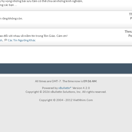
ậy hy vọng những bài sưu tầm có thể chia sẻ những kinh nghiệm,
ng các bạn ...
T
P
àm răng không còn.
Thre
Po
trao đổi với nhau về niềm tin trong Tôn Giáo. Cám ơn!
nh
,
Các Tín Ngưỡng Khác
All times are GMT -7. The time now is
09:06 AM
.
Powered by
vBulletin®
Version 4.2.0
Copyright © 2026 vBulletin Solutions, Inc. All rights reserved.
Copyright © 2004 - 2012 VietNhim.Com