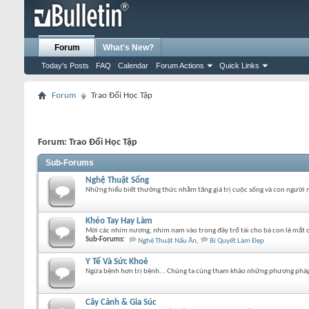
Forum
What's New?
Today's Posts
FAQ
Calendar
Forum Actions
Quick Links
Forum
Trao Đổi Học Tập
Forum:
Trao Đổi Học Tập
Sub-Forums
Nghệ Thuật Sống
Những hiểu biết thưởng thức nhằm tăng giá trị cuộc sống và con người 
Khéo Tay Hay Làm
Mời các nhím nương, nhím nam vào trong đây trổ tài cho bà con lé mắt ch
Sub-Forums:
Nghệ Thuật Nấu Ăn
,
Bí Quyết Làm Đẹp
Y Tế Và Sức Khoẻ
Ngừa bệnh hơn trị bệnh... Chúng ta cùng tham khảo những phương pháp 
Cây Cảnh & Gia Súc