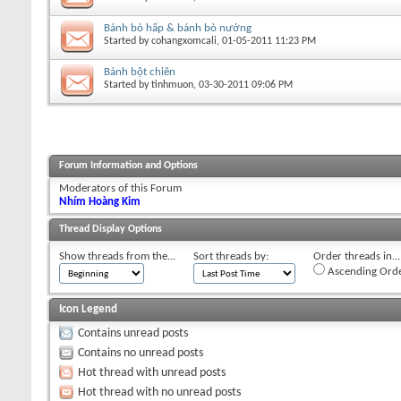
Bánh bò hấp & bánh bò nướng
Started by
cohangxomcali
, 01-05-2011 11:23 PM
Bánh bột chiên
Started by
tinhmuon
, 03-30-2011 09:06 PM
Forum Information and Options
Moderators of this Forum
Nhím Hoàng Kim
Thread Display Options
Show threads from the...
Sort threads by:
Order threads in...
Ascending Ord
Icon Legend
Contains unread posts
Contains no unread posts
Hot thread with unread posts
Hot thread with no unread posts