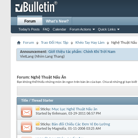
Forum
What's New?
Today's Posts
FAQ
Calendar
Forum Actions
Quick Links
Forum
Trao Đổi Học Tập
Khéo Tay Hay Làm
Nghệ Thuật Nấu
Announcement:
Giới thiệu tác phẩm: Chính Khí Trời Nam
VietLang
(Nhím Lang Thang)
Forum:
Nghệ Thuật Nấu Ăn
Bạn không thể thiếu những món ăn ngon trên bàn ăn của bạn. Chia sẽ những gì bạn biết
Title
/
Thread Starter
Sticky:
Mục Lục Nghệ Thuật Nấu ăn
Started by
tinhmuon
, 03-29-2011 06:57 PM
Sticky:
Bản đối Chiếu Các Đơn Vị Đo Lường
Started by
Magnolia
, 01-11-2006 03:25 AM