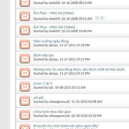
Started by
violet09
, 02-16-2008 08:53 PM
Ẩm Thực - Món Gà [Video]
1
2
Started by
violet09
, 02-16-2008 09:52 AM
Ẩm Thực - Món Gỏi [Video]
Started by
violet09
, 02-23-2008 10:06 PM
Món nướng ngày đông.
Started by
abctyu
, 11-27-2011 07:18 PM
Bánh nếp táo
Started by
abctyu
, 11-27-2011 07:17 PM
Những món ăn mùa đông được yêu thích nhất tại Hàn Quốc
Started by
abctyu
, 11-27-2011 07:15 PM
Cơm! s^@^t
Started by
lait
, 10-08-2011 05:52 AM
xôi gấc
Started by
cohangxomcali
, 11-25-2010 02:08 AM
Chữa bịnh theo dân gian
Started by
cohangxomcali
, 02-18-2010 03:10 PM
Bí quyết cho món bánh xèo giòn ngon đây!