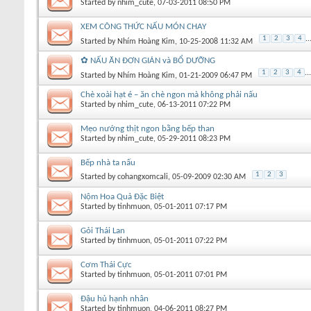
Started by
nhim_cute
, 07-03-2011 08:50 PM
XEM CÔNG THỨC NẤU MÓN CHAY
1
2
3
4
..
Started by
Nhím Hoàng Kim
, 10-25-2008 11:32 AM
✿ NẤU ĂN ĐƠN GIẢN và BỔ DƯỠNG
1
2
3
4
...
Started by
Nhím Hoàng Kim
, 01-21-2009 06:47 PM
Chè xoài hạt é – ăn chè ngon mà không phải nấu
Started by
nhim_cute
, 06-13-2011 07:22 PM
Mẹo nướng thịt ngon bằng bếp than
Started by
nhim_cute
, 05-29-2011 08:23 PM
Bếp nhà ta nấu
1
2
3
Started by
cohangxomcali
, 05-09-2009 02:30 AM
Nộm Hoa Quả Đặc Biệt
Started by
tinhmuon
, 05-01-2011 07:17 PM
Gỏi Thái Lan
Started by
tinhmuon
, 05-01-2011 07:22 PM
Cơm Thái Cực
Started by
tinhmuon
, 05-01-2011 07:01 PM
Đậu hủ hạnh nhân
Started by
tinhmuon
, 04-06-2011 08:27 PM