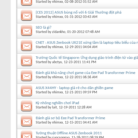
Started by
nhimxx
, 02-08-2012 01:52 AM
[CES 2012] ASUS bùng nổ với 6 Giải Thưởng đột phá
Started by
nhimxx
, 01-31-2012 03:43 AM
SEO là gì?
Started by
zidankho
, 01-20-2012 07:48 AM
CNET : ASUS Zenbook UX21E xứng tầm là laptop tiêu biểu của
Started by
nhimxx
, 12-29-2011 04:04 AM
Trường Quốc tế Singapore: Ứng dụng giáo trình điện tử vào gi
Started by
abctyu
, 12-23-2011 11:41 PM
Đánh giá khả năng chơi game của Eee Pad Transformer Prime
Started by
nhimxx
, 12-22-2011 06:36 AM
ASUS X44HY - laptop giá rẻ cho dân ghiền game
Started by
nhimxx
, 12-21-2011 09:59 PM
Kỳ nhông nghiền chơi iPad
Started by
lait
, 12-19-2011 12:28 AM
Đánh giá sơ bộ Eee Pad Transformer Prime
Started by
nhimxx
, 12-15-2011 04:41 AM
Tường thuật Offline ASUS Zenbook 2011
Started by
cuocsongao
, 11-28-2011 08:29 PM