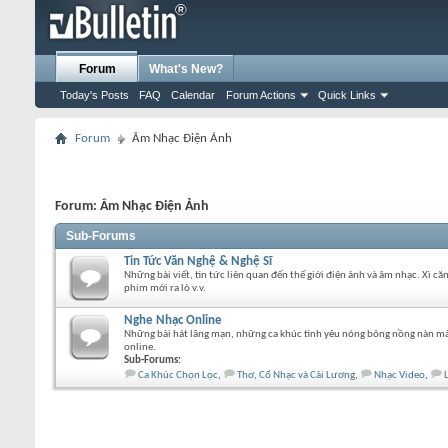
Forum
What's New?
Today's Posts
FAQ
Calendar
Forum Actions
Quick Links
Forum
Âm Nhạc Điện Ảnh
Forum:
Âm Nhạc Điện Ảnh
Sub-Forums
Tin Tức Văn Nghệ & Nghệ Sĩ
Những bài viết, tin tức liên quan đến thế giới điện ảnh và âm nhạc. Xì că
phim mới ra lò v.v.
Nghe Nhạc Online
Những bài hát lãng mạn, những ca khúc tình yêu nóng bỏng nồng nàn mà
online.
Sub-Forums:
Ca Khúc Chọn Lọc
,
Thơ, Cổ Nhạc và Cải Lương
,
Nhạc Video
,