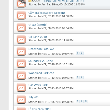
Sticky:
THÔNG BÁO VỀ VIỆC CÁC BÀI POST
Started by
Ánh Sao Đêm
, 03-12-2006 12:45 PM
Cắm Trại (Newport, Oregon)
Started by
NEP
, 07-12-2010 04:50 PM
Đi Lạc (Seattle)
Started by
NEP
, 08-03-2010 05:54 PM
Đá Banh 2010
Started by
NEP
, 08-02-2010 11:40 PM
Deception Pass, WA
1
2
Started by
NEP
, 07-30-2010 07:59 PM
Sounders Vs. Celtic
Started by
NEP
, 07-18-2010 10:51 PM
Woodland Park Zoo
1
2
Started by
NEP
, 07-12-2010 03:46 PM
Gas Work Park
Started by
NEP
, 07-12-2010 03:57 PM
July 4th
1
2
3
Started by
NEP
, 07-06-2010 07:28 PM
Lễ Chu Niên 2010