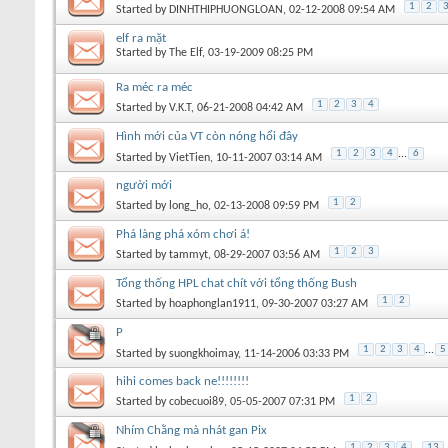
1
2
Started by
DINHTHIPHUONGLOAN
, 02-12-2008 09:54 AM
elf ra mặt
Started by
The Elf
, 03-19-2009 08:25 PM
Ra méc ra méc
1
2
3
4
Started by
V.K.T
, 06-21-2008 04:42 AM
Hình mới của VT còn nóng hổi đây
1
2
3
4
...
6
Started by
VietTien
, 10-11-2007 03:14 AM
người mới
1
2
Started by
long_ho
, 02-13-2008 09:59 PM
Phá làng phá xóm chơi á!
1
2
3
Started by
tammyt
, 08-29-2007 03:56 AM
Tổng thống HPL chat chít với tổng thống Bush
1
2
Started by
hoaphonglan1911
, 09-30-2007 03:27 AM
P
1
2
3
4
...
5
Started by
suongkhoimay
, 11-14-2006 03:33 PM
hihi comes back ne!!!!!!!!
1
2
Started by
cobecuoi89
, 05-05-2007 07:31 PM
Nhím Chằng mà nhát gan Pix
1
2
3
4
...
13