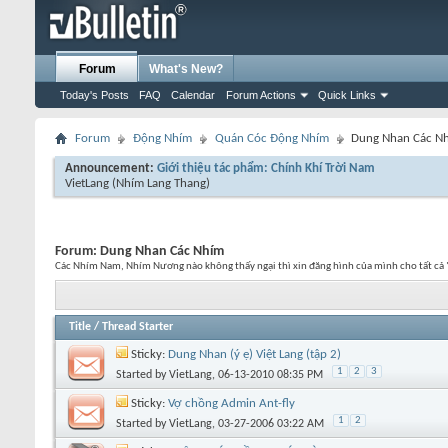
Forum
What's New?
Today's Posts
FAQ
Calendar
Forum Actions
Quick Links
Forum
Động Nhím
Quán Cóc Động Nhím
Dung Nhan Các N
Announcement:
Giới thiệu tác phẩm: Chính Khí Trời Nam
VietLang
(Nhím Lang Thang)
Forum:
Dung Nhan Các Nhím
Các Nhím Nam, Nhím Nương nào không thấy ngại thì xin đăng hình của mình cho tất cả "
Title
/
Thread Starter
Sticky:
Dung Nhan (ý ẹ) Việt Lang (tập 2)
1
2
3
Started by
VietLang
, 06-13-2010 08:35 PM
Sticky:
Vợ chồng Admin Ant-fly
1
2
Started by
VietLang
, 03-27-2006 03:22 AM