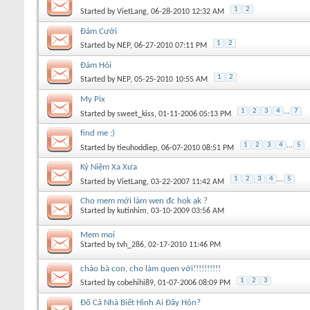
1
2
Started by
VietLang
, 06-28-2010 12:32 AM
Đám Cưới
1
2
Started by
NEP
, 06-27-2010 07:11 PM
Đám Hỏi
1
2
Started by
NEP
, 05-25-2010 10:55 AM
My Pix
1
2
3
4
...
7
Started by
sweet_kiss
, 01-11-2006 05:13 PM
find me ;)
1
2
3
4
...
5
Started by
tieuhoddiep
, 06-07-2010 08:51 PM
Kỷ Niệm Xa Xưa
1
2
3
4
...
5
Started by
VietLang
, 03-22-2007 11:42 AM
Cho mem mới làm wen đc hok ạk ?
Started by
kutinhim
, 03-10-2009 03:56 AM
Mem moi
Started by
tvh_286
, 02-17-2010 11:46 PM
chào bà con, cho làm quen với!!!!!!!!!!
1
2
3
Started by
cobehihi89
, 01-07-2006 08:09 PM
Đố Cả Nhà Biết Hình Ai Đây Hôn?