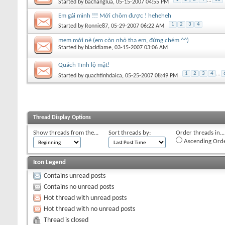
Started by
bachanglua
, 05-15-2007 04:55 PM
Em gái mình !!! Mới chôm được ! heheheh
1
2
3
4
Started by
Ronnie87
, 05-29-2007 06:22 AM
mem mới nè (em còn nhỏ tha em, đừng chém ^^)
Started by
blackflame
, 03-15-2007 03:06 AM
Quách Tĩnh lộ mặt!
1
2
3
4
...
Started by
quachtinhdaica
, 05-25-2007 08:49 PM
Thread Display Options
Show threads from the...
Sort threads by:
Order threads in...
Ascending Ord
Icon Legend
Contains unread posts
Contains no unread posts
Hot thread with unread posts
Hot thread with no unread posts
Thread is closed