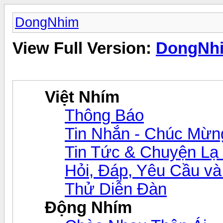
DongNhim
View Full Version:
DongNh
Việt Nhím
Thông Báo
Tin Nhắn - Chúc Mừn
Tin Tức & Chuyện Lạ
Hỏi, Đáp, Yêu Cầu v
Thử Diễn Đàn
Động Nhím