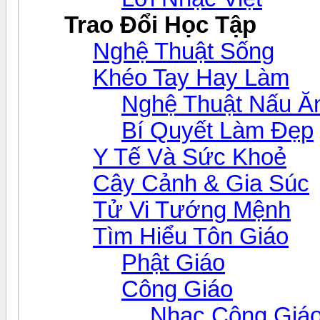
Trao Đổi Học Tập
Nghệ Thuật Sống
Khéo Tay Hay Làm
Nghệ Thuật Nấu Ă
Bí Quyết Làm Đẹp
Y Tế Và Sức Khoẻ
Cây Cảnh & Gia Súc
Tử Vi Tướng Mệnh
Tìm Hiểu Tôn Giáo
Phật Giáo
Công Giáo
Nhạc Công Giá