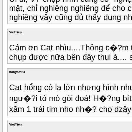
mặt, chỉ nghiêng nghiêng để cho c
nghiêng vậy cũng đủ thấy dung nh
VietTien
Cám ơn Cat nhìu....Thông c�?m t
chụp được nữa bên đây thui à.... 
babycat84
Cat hổng có la lớn nhưng hình n
ngư�?i tò mò gòi đoá! H�?ng bít
xăm 1 trái tim nho nh�? cho dzậy
VietTien