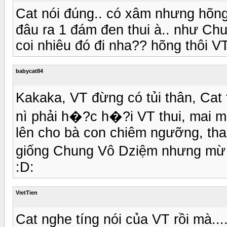
Cat nói đúng.. có xâm nhưng hõng
đâu ra 1 đám đen thui à.. như Chu
coi nhiêu đó đi nha?? hõng thôi VT
babycat84
Kakaka, VT đừng có tủi thân, Cat
nì phải h�?c h�?i VT thui, mai mố
lên cho bà con chiêm ngưỡng, tha
giống Chung Vô Dziệm nhưng mừ h
:D:
VietTien
Cat nghe tíng nói của VT rồi mà....