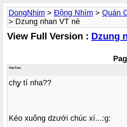
DongNhim
>
Động Nhím
>
Quán 
> Dzung nhan VT nè
View Full Version :
Dzung n
Pag
VietTien
chỿ tí nha??
Kéo xuống dzưới chúc xí...:g: