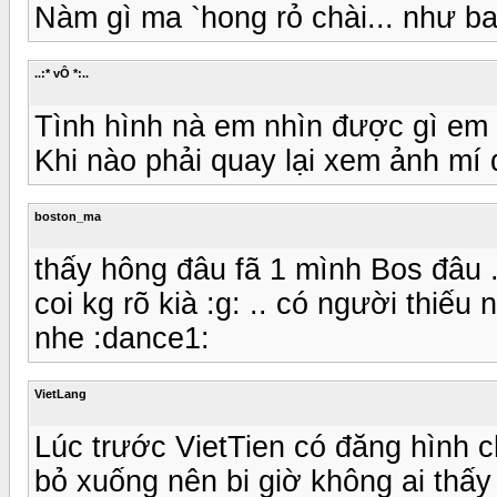
Nàm gì ma `hong rỏ chài... như ban
..:* vÔ *:..
Tình hình nà em nhìn được gì em c
Khi nào phải quay lại xem ảnh mí 
boston_ma
thấy hông đâu fã 1 mình Bos đâu 
coi kg rõ kià :g: .. có người thiếu
nhe :dance1:
VietLang
Lúc trước VietTien có đăng hình c
bỏ xuống nên bi giờ không ai thấy 