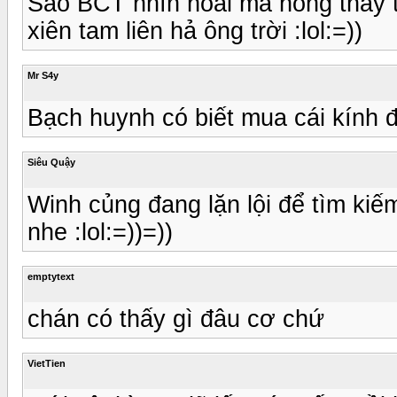
Sao BCT nhìn hoài mà hổng thấy t
xiên tam liên hả ông trời :lol:=))
Mr S4y
Bạch huynh có biết mua cái kính 
Siêu Quậy
Winh củng đang lặn lội để tìm kiếm
nhe :lol:=))=))
emptytext
chán có thấy gì đâu cơ chứ
VietTien