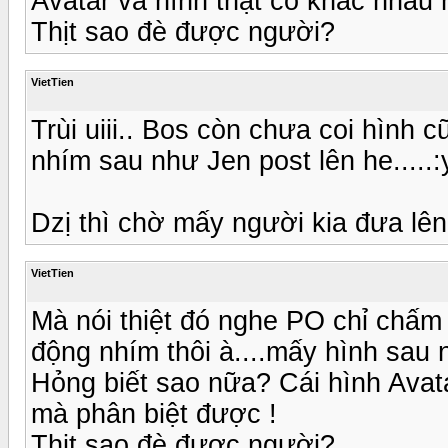
Avatar và hình thật có khác nhau 
Thịt sao đè được người?
VietTien
Trùi uiii.. Bos còn chưa coi hình c
nhím sau như Jen post lên he.....:
Dzị thì chờ mấy người kia đưa lên 
VietTien
Mà nói thiệt đó nghe PO chỉ chấm
động nhím thôi à....mấy hình sau
Hỏng biết sao nữa? Cái hình Avata
mà phân biệt được !
Thịt sao đè được người?