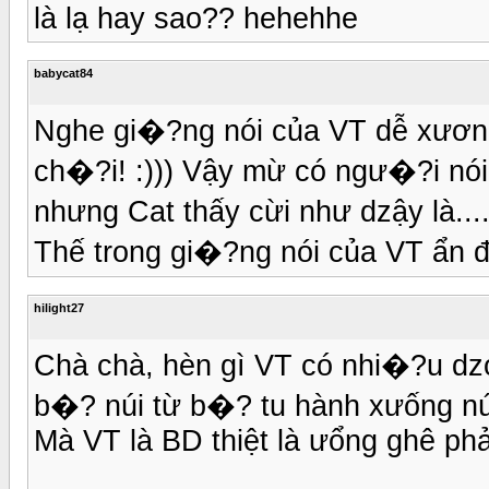
là lạ hay sao?? hehehhe
babycat84
Nghe gi�?ng nói của VT dễ xương
ch�?i! :))) Vậy mừ có ngư�?i nói
nhưng Cat thấy cừi như dzậy là..
Thế trong gi�?ng nói của VT ẩn 
hilight27
Chà chà, hèn gì VT có nhi�?u dzợ
b�? núi từ b�? tu hành xưống núi
Mà VT là BD thiệt là ưổng ghê phải