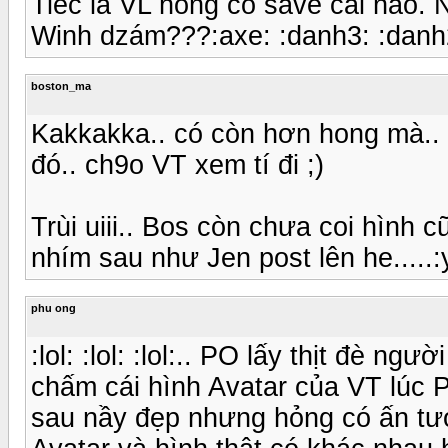
Tiếc là VL hong có save cái nào. Nế
Winh dzám???:axe: :danh3: :danh2:
boston_ma
Kakkakka.. có còn hơn hong mà..
đó.. ch9o VT xem tí đi ;)
Trùi uiii.. Bos còn chưa coi hình c
nhím sau như Jen post lên he.....:
phu ong
:lol: :lol: :lol:.. PO lấy thịt đè ngư
chấm cái hình Avatar của VT lúc 
sau nầy đẹp nhưng hỏng có ấn tư