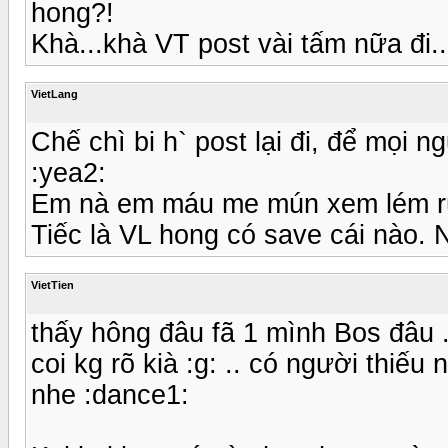
hong?!
Khà...khà VT post vài tấm nữa đi...
VietLang
Chế chì bi h` post lại đi, để mọi
:yea2:
Em nà em máu me mún xem lém rùi
Tiếc là VL hong có save cái nào. Nế
VietTien
thấy hông đâu fã 1 mình Bos đâu 
coi kg rõ kià :g: .. có người thiếu
nhe :dance1: