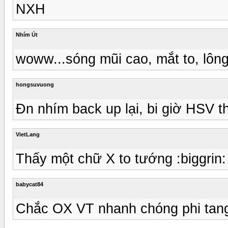
NXH
Nhím Út
woww...sóng mũi cao, mắt to, lông m
hongsuvuong
Đn nhím back up lại, bi giờ HSV t
VietLang
Thấy một chữ X to tướng :biggrin:
babycat84
Chắc OX VT nhanh chóng phi tang