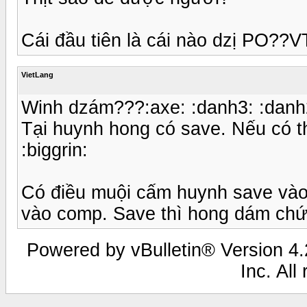
Cái đầu tiên là cái nào dzị PO??V
VietLang
Winh dzám???:axe: :danh3: :danh2:
Tại huynh hong có save. Nếu có t
:biggrin:
Có điều muội cấm huynh save và
vào comp. Save thì hong dám chứ p
Powered by vBulletin® Version 4.2
Inc. All