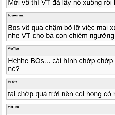
Mới vô thì VT đã lấy nó xuống rồi
boston_ma
Bos vô quá chậm bõ lỡ việc mai xe
nhe VT cho bà con chiêm ngưỡng 
VietTien
Hehhe BOs... cái hình chớp chớp t
nè?
Mr S4y
tại chớp quá trời nên coi hong có 
VietTien