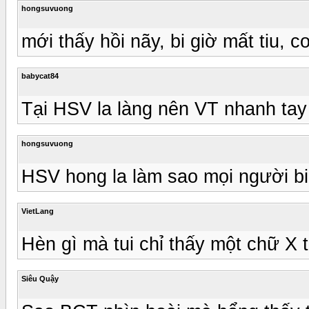
hongsuvuong
mới thấy hồi nãy, bi giờ mất tiu, 
babycat84
Tại HSV la làng nên VT nhanh tay l
hongsuvuong
HSV hong la làm sao mọi người b
VietLang
Hèn gì mà tui chỉ thấy một chữ X t
Siêu Quậy