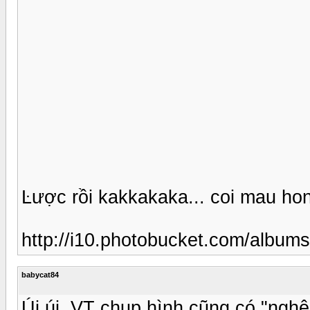
Ŀược rồi kakkakaka... coi mau ho
http://i10.photobucket.com/albu
babycat84
Úi úi, VT chụp hình cũng có "nghệ