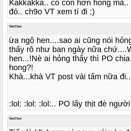
Kakkakka.. có còn hơn hong mà..
đó.. ch9o VT xem tí đi ;)
VietTien
ừa ngộ hen....sao ai cũng nói hỏn
thấy rõ như ban ngày nữa chứ....
hen...!Nè ai hỏng thấy thì PO chi
hong?!
Khà...khà VT post vài tấm nữa đi...
:lol: :lol: :lol:.. PO lấy thịt đè người
VietTien