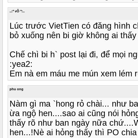
..:* vÔ *:..
Lúc trước VietTien có đăng hình c
bỏ xuống nên bi giờ không ai thấy 
Chế chì bi h` post lại đi, để mọi
:yea2:
Em nà em máu me mún xem lém rùi
phu ong
Nàm gì ma `hong rỏ chài... như ban
ừa ngộ hen....sao ai cũng nói hỏn
thấy rõ như ban ngày nữa chứ....
hen...!Nè ai hỏng thấy thì PO chi