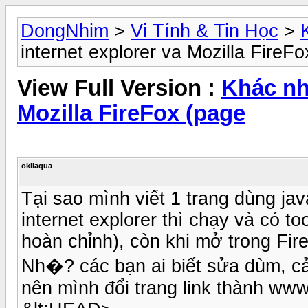
DongNhim
>
Vi Tính & Tin Học
>
internet explorer va Mozilla FireF
View Full Version :
Khác nh
Mozilla FireFox (page
okilaqua
Tại sao mình viết 1 trang dùng ja
internet explorer thì chạy và có to
hoàn chỉnh), còn khi mở trong Fir
Nh�? các bạn ai biết sửa dùm, cảm
nên mình đổi trang link thành www.