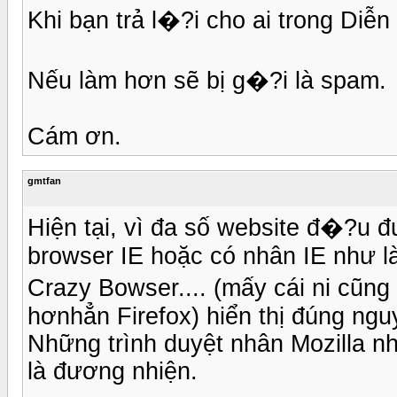
Khi bạn trả l�?i cho ai trong Diễn 
Nếu làm hơn sẽ bị g�?i là spam.
Cám ơn.
gmtfan
Hiện tại, vì đa số website đ�?u đ
browser IE hoặc có nhân IE như l
Crazy Bowser.... (mấy cái ni cũng
hơnhẳn Firefox) hiển thị đúng ngu
Những trình duyệt nhân Mozilla nh
là đương nhiện.