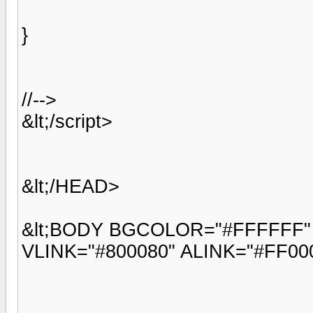
}
//-->
&lt;/script>
&lt;/HEAD>
&lt;BODY BGCOLOR="#FFFFFF" 
VLINK="#800080" ALINK="#FF00