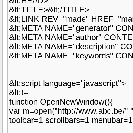
&lt;HEAD>
&lt;TITLE>&lt;/TITLE>
&lt;LINK REV="made" HREF="mail
&lt;META NAME="generator" CON
&lt;META NAME="author" CONTE
&lt;META NAME="description" C
&lt;META NAME="keywords" CO
&lt;script language="javascript">
&lt;!--
function OpenNewWindow(){
var m=open("http://www.abc.be/",
toolbar=1 scrollbars=1 menubar=1 