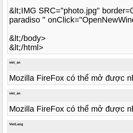
&lt;IMG SRC="photo.jpg" border
paradiso " onClick="OpenNewWind
&lt;/body>
&lt;/html>
viet_an
Mozilla FireFox có thể mở được 
viet_an
Mozilla FireFox có thể mở được n
VietLang