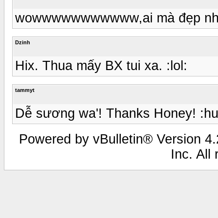
wowwwwwwwwwww,ai mà đẹp như
Dzinh
Hix. Thua mấy BX tui xa. :lol:
tammyt
Dễ sương wa'! Thanks Honey! :hu
Powered by vBulletin® Version 4.2
Inc. All