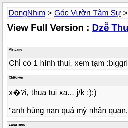
DongNhim
>
Góc Vườn Tâm Sự
View Full Version :
Dzễ Thư
VietLang
Chỉ có 1 hình thui, xem tạm :biggri
Chiêu-An
x�?i, thua tui xa... j/k :):)
"anh hùng nan quá mỹ nhân quan..
Carol Rido