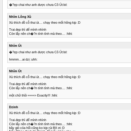
�?ẹp chai như anh được chưa Cô Út:lol:
Nhím Lông Xù
Xù thích đồ cỗ thui út.... chạy theo mốt hông kịp :D
Trai đẹp thì để mình nhình
Còn lấy nên ch�?n tính tình mà theo.... :hihi:
Nhím Út
�?ẹp chai như anh được chưa Cô Út:lol:
hmmm....ai dzị :uhh:
Nhím Út
Xù thích đồ cỗ thui út.... chạy theo mốt hông kịp :D
Trai đẹp thì để mình nhình
Còn lấy nên ch�?n tính tình mà theo.... :hihi:
một chữ thôi ====> Exactly!!! :hihi:
Dzinh
Xù thích đồ cỗ thui út.... chạy theo mốt hông kịp :D
Trai đẹp thì để mình nhình
Còn lấy nên ch�?n tính tình mà theo.... :hihi:
bây giò cóa hối cũng ko kịp rùi BX ơi.:D