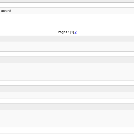
 con nè.
Pages :
[
1
]
2