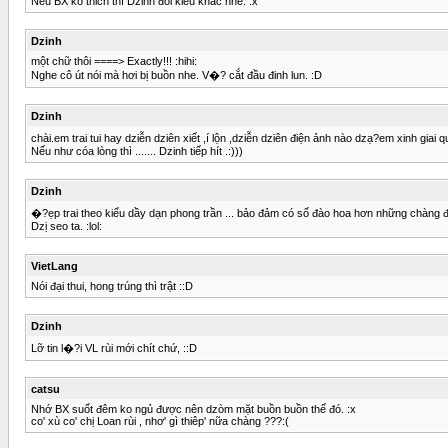
Nếu BX ko thich thì Dzinh đổi kiểu khác nhe. :x
Dzinh
một chữ thôi ====> Exactly!!! :hihi:
Nghe cô út nói mà hơi bị buồn nhe. V�? cắt đầu đinh lun. :D
Dzinh
chài.em trai tui hay dziễn dziên xiết ,í lộn ,dziễn dziên điện ảnh nào dzạ?em xinh giai quá ,
Nếu như cóa lòng thì ....... Dzinh tiếp hít .:)))
Dzinh
�?ẹp trai theo kiểu dầy dạn phong trần ... bảo đảm có số đào hoa hơn những chàng đ
Dzị seo ta. :lol:
VietLang
Nói đại thui, hong trúng thì trật ::D
Dzinh
Lỡ tin l�?i VL rùi mới chít chứ, ::D
catsu
Nhớ BX suốt đêm ko ngủ được nên dzòm mặt buồn buồn thế đó. :x
co' xù co' chị Loan rùi , nhơ' gì thiêp' nữa chàng ???:(