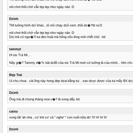
nói chơi thôi chớ vẫn lẹp lẹp như ngày nào :D
Dzinh
TM tưởng hình dzì khác...tò mò chạy dzô xem..thôi dz�?ttt ra:D
nói chơi thôi chớ vẫn lẹp lẹp như ngày nào :D
Dzị mà có ngư�?i tui đeo hoài mà hông xêu lòng mới chết chứ. :lol:
tammyt
Hi sis Trà Mi....
Nãy gi�? Tammy đ�?c bài dziết của sis Trà Mi muh cứ tưởng là của mình... hèn chi đ�?c 
Đẹp Trai
Ui chu chua . cái ông này hong đẹp dzai bằng tui... sao dzực được của tui mấy BX dzị kà 
Dzinh
Ông mà đi chưng tháng nưa v�? là xong đấy.:lol:
catsu
xong tât' àh nha , co' khi co' cả " nghe' " con nuôi nữa đo' !!!! hi' hi' hi'
Dzinh