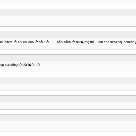
hihihi ,fải chi chị còn. ở cái tuổi.........cắp sách tới trư�?ng thì.....em chít dzới chị ,hehehe.j
ẹp trai công tử bột l�?c :D