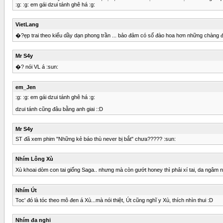
:g: :g: em gái dzui tánh ghê há :g:
VietLang
�?ẹp trai theo kiểu dầy dạn phong trần ... bảo đảm có số đào hoa hơn những chàng đ
Mr S4y
�? nói VL á :sun:
em_Jen
:g: :g: em gái dzui tánh ghê há :g:
dzui tánh cũng đâu bằng anh giai ::D
Mr S4y
ST đã xem phim "Những kẻ báo thù never bị bắt" chưa????? :sun:
Nhím Lông Xù
Xù khoai dòm con tai giống Saga.. nhưng mà còn gướt honey thì phải xí tai, da ngâm n
Nhím Út
Toc' đó là tóc theo mô đen á Xù...mà nói thiệt, Út cũng nghĩ y Xù, thích nhìn thui :D
Nhím đa nghi