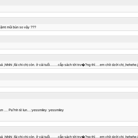
eo ặmt mũi bùn so vậy ???
hihihi ,fải chi chị còn. ở cái tuổi.........cắp sách tới trư�?ng thì.....em chít dzới chị ,hehehe.j
m .... Pa?nh tè lun....:yessmiley :yessmiley
hihihi ,fải chi chị còn. ở cái tuổi.........cắp sách tới trư�?ng thì.....em chít dzới chị ,hehehe.j