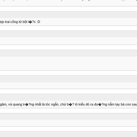
ẹp trai công tử bột l�?c :D
gâm, và quang tr�?ng nhất là tóc ngắn, chứ b�? tó kiểu đó ra đư�?ng nắm tay bà con sau lưn