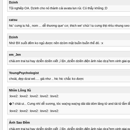
Dzinh
Tội nghiêp OA. Dzinh cho nó thành cái avata lun rùi. Có thấy không.:D
catsu
hic' cưng iu hả , nom ... dễ thương que' cơ, thich we' chùi ! iu cưng thịt nhìu nhung s
Dzinh
Nhớ BX suốt đêm ko ngủ được nên dzòm mặt buồn buồn thế đó. :x
em_Jen
chài.em trai tui hay dziễn dziên xiết ,í lộn ,dziễn dziên điện ảnh nào dzạ?em xinh giai quá ,
YoungPsychologist
choài, đẹp dzai wé..... giá như .. hic hic chắc ko được
Nhím Lông Xù
:love2: :love2: :love2: :love2: :love2:
�? chài ui... Cưng nhí dễ sương, tóc wa(ng wa(ng dài dài dòm lảng tử and tài tử lắm lắ
:love2: :love2: :love2: :love2: :love2:
Ánh Sao Đêm
chài.em trai tui hay dziễn dziên xiết ,í lộn ,dziễn dziên điện ảnh nào dzạ?em xinh giai quá ,