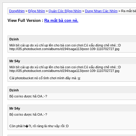
DongNhim
>
Động Nhím
>
Quán Cóc Động Nhím
>
Dung Nhan Các Nhím
> Ra mắt bà
View Full Version :
Ra mắt bà con nè.
Dzinh
Mới bít cái up do xù chỉ up lên cho bà con coi chơi.Có xấu đừng chê nhé.::D
http://i35.photobucket.com/albums/d194/saga113/post-109-1110702727.jpg
Mr S4y
Mới bít cái up do xù chỉ up lên cho bà con coi chơi.Có xấu đừng chê nhé.::D
http://i35.photobucket.com/albums/d194/saga113/post-109-1110702727.jpg
Cái photobucket nó cố tình chơi mình đây mà :g:
Dzinh
Bộ coi ko được hã OA.:-?
Mr S4y
Bộ coi ko được hã OA.:-?
Còn phải h�?i, rõ ràng là như vậy rồi :D