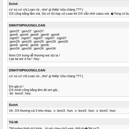
Dzinh
co' xù co' chị Loan rùi , nhơ' gì thiêp' nữa chàng ???:(
OX công bằng lắm mà. Dù có Xù hay có Loan thì OX vẫn nhớ catsu mà. �?ừng có buồn
DINHTHIPHUONGLOAN
:gem37: :gem37: :gem37:
:gem9: :gem9: :gem9: :gem9: :gem9:
:sign07: :sign07: :sign07: :sign07: :sign07:
:gem29: :gem29: :gem29: :gem29: :gem29:
:gem6: :gem6: :gem6: :gem6:
:gem34: :gem34: :gem34: :gem34:
Nom OX trong dễ thương wa' dzị ta !
Lẹp tai wa' à ha ! :hey:
DINHTHIPHUONGLOAN
co' xù co' chị Loan rùi , nhơ' gì thiêp' nữa chàng ???:(
Em gái ui !
OX mình công bằng lém đó em gái ,
:lol: :love3: :hey:
Dzinh
Uh. OX thương cả 3 như nhau. :x :love3: :hun: :x :love3: :hun: :x :love3: :hun:
Trà Mi
TM tưởng hình dzì khác...tò mò chạy dzô xem..thôi dz�?ttt ra:D