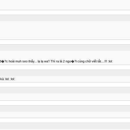
hoài muh seo thấy... lạ lạ wa'! Thì ra là 2 ngư�?i cùng chữ viết tắt....!!! :lol:
:lol: :lol: