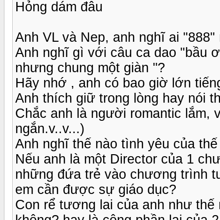
Hỏng dám đâu
Anh VL và Nep, anh nghĩ ai "888"
Anh nghĩ gì với câu ca dao "bầu ơ
nhưng chung một giàn ''?
Hãy nhớ , anh có bao giờ lớn tiến
Anh thích giữ trong lòng hay nói t
Chắc anh là người romantic lắm, v
ngắn.v..v...)
Anh nghĩ thế nào tình yêu của thế
Nếu anh là một Director của 1 ch
những đứa trẻ vào chương trình t
em cần được sự giáo dục?
Con rể tương lai của anh như thế
không? hay là cộng phần lại của 