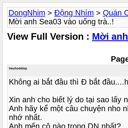
DongNhim
>
Động Nhím
>
Quán 
Mời anh Sea03 vào uống trà..!
View Full Version :
Mời anh
Page
tieuhoddiep
Không ai bắt đầu thì Đ bắt đầu...
Xin anh cho biết lý do tại sao lấy
Anh hãy kể một câu chuyện nho n
nhớ nhất.
Anh mến cô nào trong DN nhất?