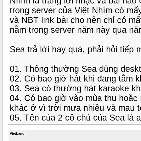
Nhím là trang lời nhạc và bài nào c
trong server của Việt Nhím có mấ
và NBT link bài cho nên chỉ có mấy 
nằm trong server năm này qua nă
Sea trả lời hay quá, phải hỏi tiếp 
01. Thông thường Sea dùng deskt
02. Có bao giờ hát khi đang tắm 
03. Sea có thường hát karaoke k
04. Có bao giờ vào mùa thu hoặc 
khác ở vì trời mưa nhiều và mau 
05. Tên của 2 cô chủ của Sea là a
VietLang