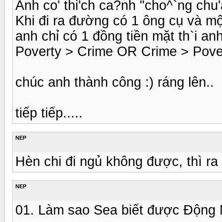
Anh co' thi'ch ca?nh "cho^`ng chu'
Khi đi ra đường có 1 ông cụ và mộ
anh chỉ có 1 đồng tiền mặt th`i an
Poverty > Crime OR Crime > Pover
chúc anh thành công :) ráng lên..
tiếp tiếp.....
NEP
Hèn chi đi ngủ không được, thì ra 
NEP
01. Làm sao Sea biết được Động 