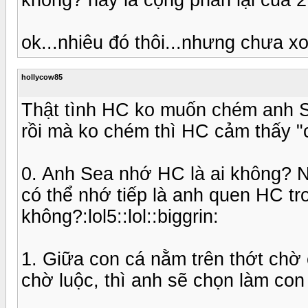
ok...nhiêu đó thôi...nhưng chưa 
hollycow85
Thật tình HC ko muốn chém anh Se
rồi mà ko chém thì HC cảm thấy "cắ
0. Anh Sea nhớ HC là ai không? Nế
có thể nhớ tiếp là anh quen HC t
không?:lol5::lol::biggrin:
1. Giữa con cá nằm trên thớt chờ
chờ luộc, thì anh sẽ chọn làm con 