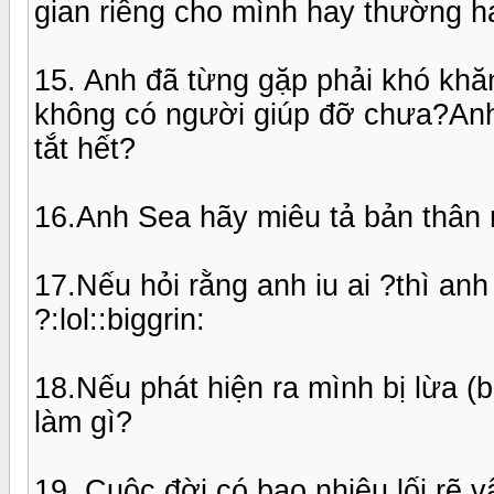
gian riêng cho mình hay thường ha
15. Anh đã từng gặp phải khó kh
không có người giúp đỡ chưa?Anh l
tắt hết?
16.Anh Sea hãy miêu tả bản thân 
17.Nếu hỏi rằng anh iu ai ?thì anh là
?:lol::biggrin:
18.Nếu phát hiện ra mình bị lừa (
làm gì?
19. Cuộc đời có bao nhiêu lối rẽ 