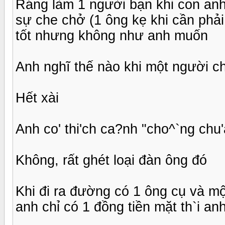
Ráng làm 1 người bạn khi con anh
sự che chở (1 ông kẹ khi cần phải
tốt nhưng không như anh muốn
Anh nghĩ thế nào khi một người 
Hết xài
Anh co' thi'ch ca?nh "cho^`ng chu'
Không, rất ghét loại đàn ông đó
Khi đi ra đường có 1 ông cụ và mộ
anh chỉ có 1 đồng tiền mặt th`i an