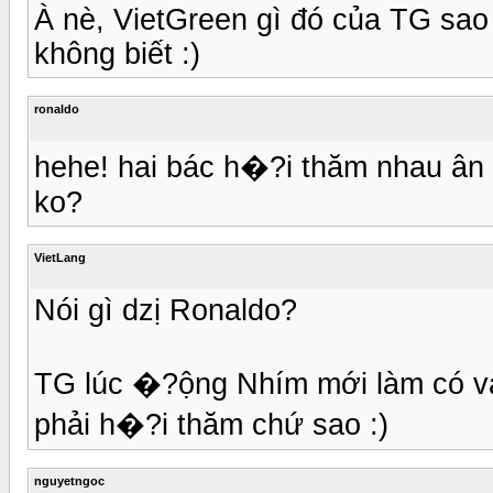
À nè, VietGreen gì đó của TG sao
không biết :)
ronaldo
hehe! hai bác h�?i thăm nhau ân cầ
ko?
VietLang
Nói gì dzị Ronaldo?
TG lúc �?ộng Nhím mới làm có và
phải h�?i thăm chứ sao :)
nguyetngoc