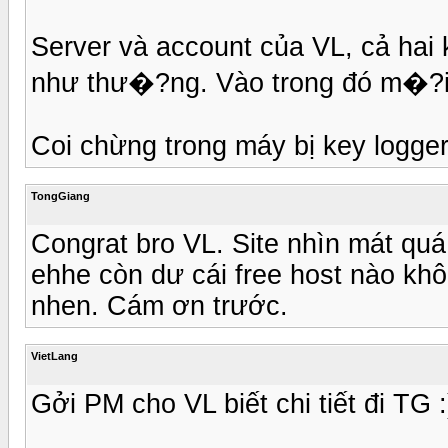
Server và account của VL, cả hai 
như thư�?ng. Vào trong đó m�?i
Coi chừng trong máy bị key loggers
TongGiang
Congrat bro VL. Site nhìn mát qu
ehhe còn dư cái free host nào khô
nhen. Cám ơn trước.
VietLang
Gởi PM cho VL biết chi tiết đi TG :