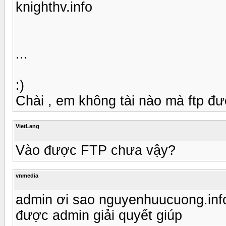
knighthv.info
...
:)
Chài , em không tài nào mà ftp đư
VietLang
Vào được FTP chưa vậy?
vnmedia
admin ơi sao nguyenhuucuong.info
được admin giải quyết giúp