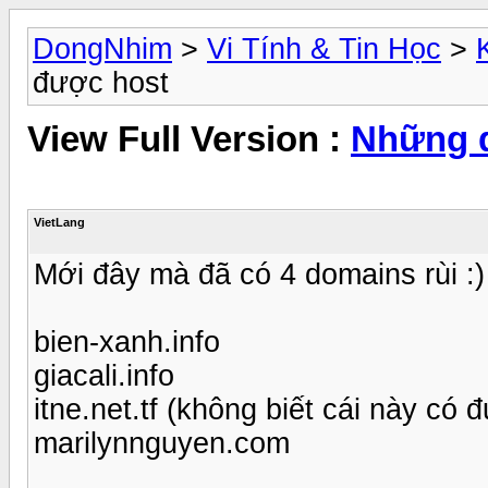
DongNhim
>
Vi Tính & Tin Học
>
được host
View Full Version :
Những 
VietLang
Mới đây mà đã có 4 domains rùi :)
bien-xanh.info
giacali.info
itne.net.tf (không biết cái này có
marilynnguyen.com