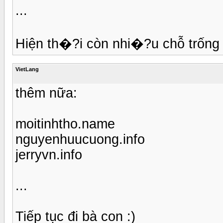
...
Hiện th�?i còn nhi�?u chỗ trống 
VietLang
thêm nữa:
moitinhtho.name
nguyenhuucuong.info
jerryvn.info
...
Tiếp tục đi bà con :)