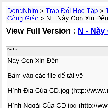
DongNhim
>
Trao Đổi Học Tập
>
Công Giáo
> N - Này Con Xin Đế
View Full Version :
N - Này
Dan Lee
Này Con Xin Đến
Bấm vào các file để tải về
Hình Đỉa Của CD.jog (http://www.
Hình Ngoài Của CD.jpg (http://w