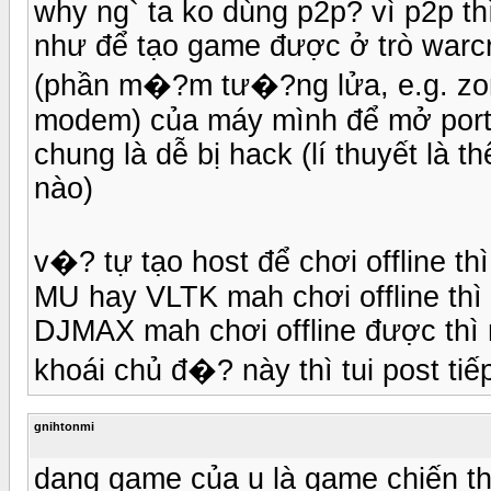
why ng` ta ko dùng p2p? vì p2p th
như để tạo game được ở trò warcraf
(phần m�?m tư�?ng lửa, e.g. zonea
modem) của máy mình để mở port,
chung là dễ bị hack (lí thuyết là t
nào)
v�? tự tạo host để chơi offline th
MU hay VLTK mah chơi offline thì
DJMAX mah chơi offline được thì 
khoái chủ đ�? này thì tui post tiế
gnihtonmi
dạng game của u là game chiến th