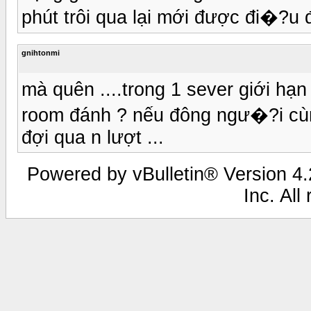
phút trôi qua lại mới được đi�?u
gnihtonmi
mà quên ....trong 1 sever giới hạ
room đánh ? nếu đông ngư�?i cùng 
đợi qua n lượt ...
Powered by vBulletin® Version 4.2
Inc. All