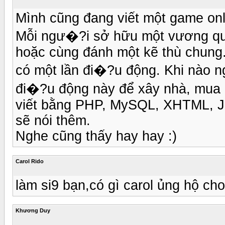
Mình cũng đang viết một game on
Mỗi ngư�?i sở hữu một vương qu
hoặc cùng đánh một kẽ thù chung.
có một lần đi�?u động. Khi nào n
đi�?u động này để xây nhà, mua 
viết bằng PHP, MySQL, XHTML, Jav
sẽ nói thêm.
Nghe cũng thấy hay hay :)
Carol Rido
làm si9 bạn,có gì carol ủng hộ cho
Khương Duy