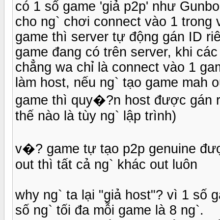
có 1 số game 'giả p2p' như Gunbo
cho ng` chơi connect vào 1 trong v
game thì server tự động gán ID ri
game đang có trên server, khi các
chẳng wa chỉ là connect vào 1 ga
làm host, nếu ng` tạo game mah ou
game thì quy�?n host được gán r
thế nào là tùy ng` lập trình)
v�? game tự tạo p2p genuine đượ
out thì tất cả ng` khác out luôn
why ng` ta lại "giả host"? vì 1 số
số ng` tối đa mỗi game là 8 ng`.