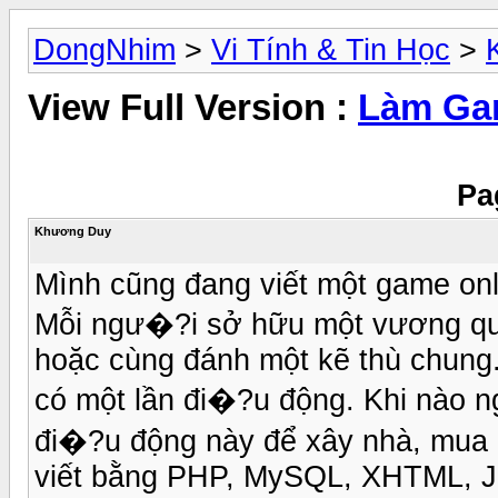
DongNhim
>
Vi Tính & Tin Học
>
View Full Version :
Làm Ga
Pa
Khương Duy
Mình cũng đang viết một game on
Mỗi ngư�?i sở hữu một vương qu
hoặc cùng đánh một kẽ thù chung.
có một lần đi�?u động. Khi nào n
đi�?u động này để xây nhà, mua 
viết bằng PHP, MySQL, XHTML, Jav