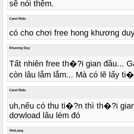
sẽ nói thêm.
Carol Rido
có cho chơi free hong khương d
Khương Duy
Tất nhiên free th�?i gian đầu... 
còn lâu lắm lắm... Mà có lẽ lấy ti
Carol Rido
uh,nếu có thu ti�?n thì th�?i gia
dơwload lâu lém đó
VietLang