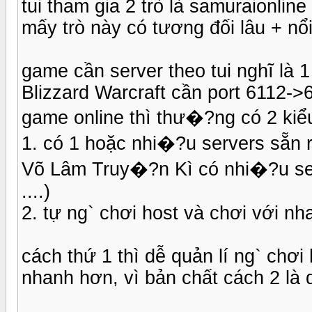
tui tham gia 2 trò là samuraionline
mấy trò này có tương đối lâu + nổi t
game cần server theo tui nghĩ là 
Blizzard Warcraft cần port 6112-
game online thì thư�?ng có 2 kiểu
1. có 1 hoặc nhi�?u servers sẵn r
Võ Lâm Truy�?n Kì có nhi�?u se
....)
2. tự ng` chơi host và chơi với 
cách thứ 1 thì dễ quản lí ng` chơi
nhanh hơn, vì bản chất cách 2 là 