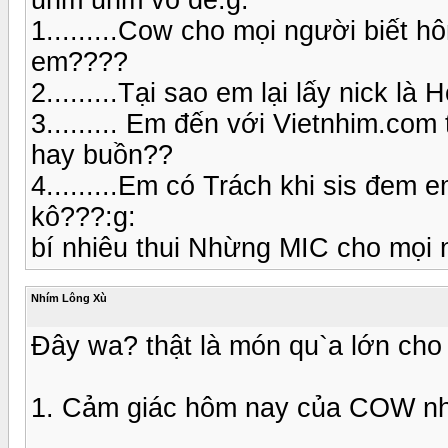
1.........Cow cho mọi người biết 
em????
2.........Tại sao em lại lấy nick là
3......... Em đến với Vietnhim.co
hay buồn??
4.........Em có Trách khi sis đem
kô???:g:
bí nhiêu thui Nhừng MIC cho mọi
Nhím Lông Xù
Đây wa? thật là món qu`a lớn cho 
1. Cảm giác hôm nay của COW nh