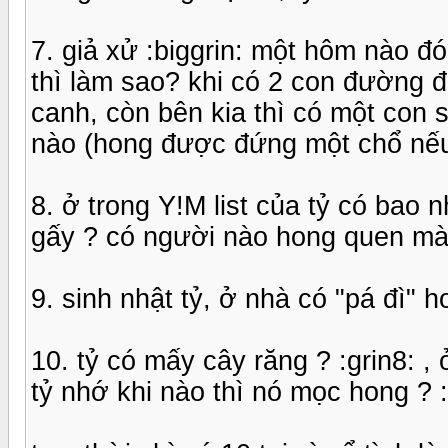
7. giả xử :biggrin: một hôm nào đ
thì làm sao? khi có 2 con đường để
canh, còn bên kia thì có một con 
nào (hong được đứng một chổ nếu k
8. ở trong Y!M list của tỷ có bao 
gấy ? có người nào hong quen mà 
9. sinh nhật tỷ, ở nhà có "pá đì" h
10. tỷ có mấy cây răng ? :grin8: ,
tỷ nhớ khi nào thì nó mọc hong ? :hi