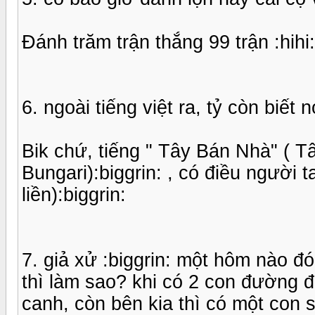
Đánh trăm trận thắng 99 trận :hihi:,
6. ngoài tiếng việt ra, tỷ còn biết
Bik chứ, tiếng " Tây Bán Nhà" ( T
Bungari):biggrin: , có điều người t
liền):biggrin:
7. giả xử :biggrin: một hôm nào đ
thì làm sao? khi có 2 con đường để
canh, còn bên kia thì có một con 