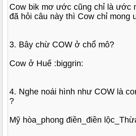
Cow bik mơ ước cũng chỉ là ước m
đã hỏi câu này thì Cow chỉ mong 
3. Bây chừ COW ở chổ mô?
Cow ở Huế :biggrin:
4. Nghe noái hình như COW là co
?
Mỹ hòa_phong điền_điền lộc_Thừa