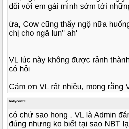
đối với em gái mình sớm tới nhữn
ừa, Cow cũng thấy ngộ nữa huống dz
chị cho ngã lun" ah'
VL lúc này không được rảnh thành
có hỏi
Cám ơn VL rất nhiều, mong rằng V
hollycow85
có chứ sao hong , VL là Admin đán
đúng nhưng ko biết tại sao NBT lại