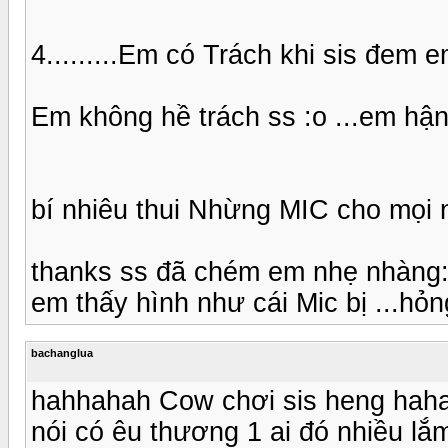
4.........Em có Trách khi sis đe
Em không hề trách ss :o ...em hận s
bí nhiêu thui Nhừng MIC cho mọi
thanks ss đã chém em nhẹ nhàng:
em thấy hình như cái Mic bị ...hỏn
bachanglua
hahhahah Cow chơi sis heng hahah
nói có êu thương 1 ai đó nhiều lắ