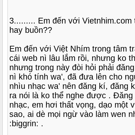
3......... Em đến với Vietnhim.co
hay buồn??
Em đến với Việt Nhím trong tâm trạn
cái web nì lâu lắm rồi, nhưng ko 
nhưng trong này đòi hỏi phải đăng
nì khó tính wa', đã đưa lên cho ng
nhìu nhạc wa' nên đăng kí, đăng k
ra nói là ko thể nghe được . Đăn
nhạc, em hơi thất vọng, dạo một
sao, ai dè mọi ngừ vào làm wen nh
:biggrin: .