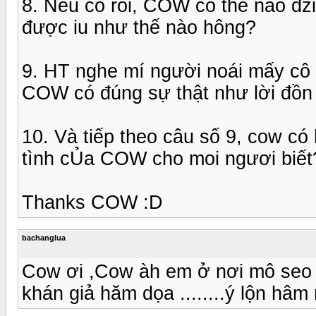
8. Nếu có rồi, COW có thể nào dziễ
được iu như thế nào hông?
9. HT nghe mí người noái mấy cô 
COW có đúng sự thật như lời đồn
10. Và tiếp theo câu số 9, cow có
tình cỦa COW cho moi ngươi biết
Thanks COW :D
bachanglua
Cow ơi ,Cow àh em ở nơi mô seo k
khán giả hăm dọa ........ý lộn hâm