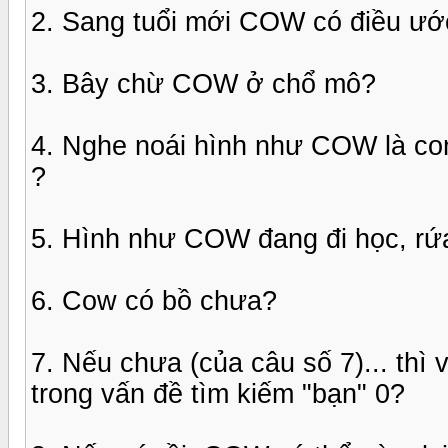
2. Sang tuổi mới COW có điều ướ
3. Bây chừ COW ở chổ mô?
4. Nghe noái hình như COW là co
?
5. Hình như COW đang đi học, rứa
6. Cow có bồ chưa?
7. Nếu chưa (của câu số 7)... thì
trong vấn đề tìm kiếm "bạn" 0?