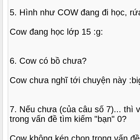
5. Hình như COW đang đi học, rứa
Cow đang học lớp 15 :g:
6. Cow có bồ chưa?
Cow chưa nghĩ tới chuyện này :big
7. Nếu chưa (của câu số 7)... thì
trong vấn đề tìm kiếm "bạn" 0?
Cow không kén chọn trong vấn đề 