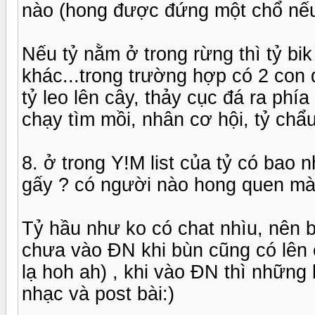
nào (hong được đứng một chổ nếu k
Nếu tỷ nằm ở trong rừng thì tỷ bi
khác...trong trường hợp có 2 con 
tỷ leo lên cây, thảy cục đá ra phí
chạy tìm mồi, nhân cơ hội, tỷ chẩu 
8. ở trong Y!M list của tỷ có bao 
gấy ? có người nào hong quen mà 
Tỷ hầu như ko có chat nhìu, nên 
chưa vào ĐN khi bùn cũng có lên c
lạ hoh ah) , khi vào ĐN thì những
nhạc và post bài:)