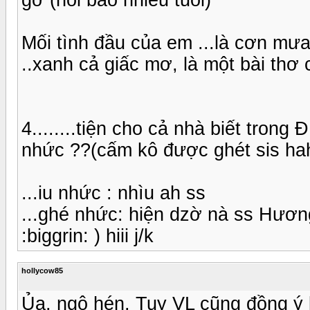
Mối tình đầu của em ...là cơn mưa
..xanh cả giấc mơ, là một bài thơ c
4........tiện cho cả nhà biết tron
nhức ??(cấm kô được ghét sis ha
...iu nhức : nhìu ah ss
...ghé nhức: hiện dzờ nà ss Hươn
:biggrin: ) hiii j/k
hollycow85
Ủa, ngộ hén. Tuy VL cũng đồng ý