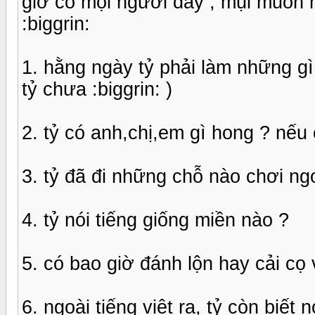
giờ có mọi người đây , mụi muốn h
:biggrin:
1. hằng ngày tỷ phải làm những gì 
tỷ chưa :biggrin: )
2. tỷ có anh,chị,em gì hong ? nếu
3. tỷ đã đi những chỗ nào chơi ng
4. tỷ nói tiếng giống miền nào ?
5. có bao giờ đánh lộn hay cải cọ
6. ngoài tiếng việt ra, tỷ còn biết