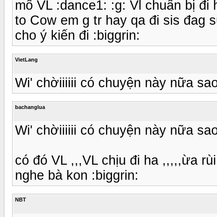
mổ VL :dance1: :g: Vl chuẩn bị đi
to Cow em g tr hay qa đi sis đag
cho ý kiến đi :biggrin:
VietLang
Wi' chờiiiiii có chuyện này nữa sao
bachanglua
Wi' chờiiiiii có chuyện này nữa sao
có đó VL ,,,VL chịu đi ha ,,,,,ừa 
nghe bà kon :biggrin:
NBT