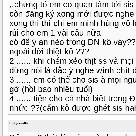
,,chứng tỏ em có quan tâm tới sis n
còn đăng ký xong mới được nghe
xong thì thì chị em mình hùng vô
rùi cho em 1 vài câu nữa
có để ý an nèo trong ĐN kô vậy??
ngoài đời thiệt kô ???
2....... khi chém xẻo thịt ss và m
đừng nói là đắc ý nghe wính chít 
3........em có thể cho sis à mọi n
gờ (hồi bao nhiêu tuổi)
4........tiện cho cả nhà biết tron
nhức ??(cấm kô được ghét sis ha
hollycow85