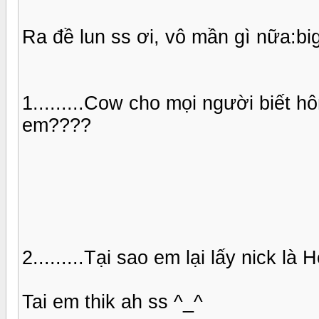
Ra đề lun ss ơi, vô mần gì nữa:big
1.........Cow cho mọi người biết 
em????
2.........Tại sao em lại lấy nick là
Tai em thik ah ss ^_^