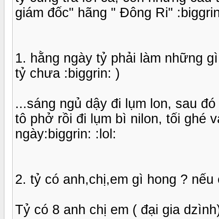
giám đốc" hãng " Đông Ri" :biggrin
1. hằng ngày tỷ phải làm những gì 
tỷ chưa :biggrin: )
...sáng ngủ dậy đi lụm lon, sau đó 
tô phở rồi đi lụm bì nilon, tối gh
ngày:biggrin: :lol:
2. tỷ có anh,chị,em gì hong ? nếu
Tỷ có 8 anh chị em ( đại gia dzình) 