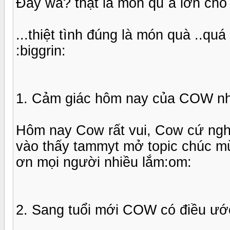
Đây wa? thật là món qu`a lớn cho 
...thiệt tình đúng là món quà ..quá
:biggrin:
1. Cảm giác hôm nay của COW nh
Hôm nay Cow rất vui, Cow cứ ngh
vào thấy tammyt mở topic chúc m
ơn mọi người nhiều lắm:om:
2. Sang tuổi mới COW có điều ướ