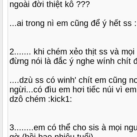
ngoài đời thiệt kô ???
...ai trong nì em cũng để ý hết ss :b
2....... khi chém xẻo thịt ss và m
đừng nói là đắc ý nghe wính chít 
....dzù ss có winh' chít em cũng no
ngừi...có đìu em hơi tiếc núi vì e
dzô chém :kick1:
3........em có thể cho sis à mọi n
gờ (hồi bao nhiêu tuổi)