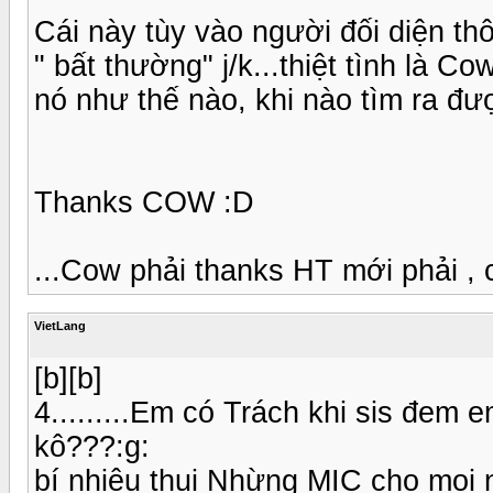
Cái này tùy vào người đối diện thô
" bất thường" j/k...thiệt tình là 
nó như thế nào, khi nào tìm ra đư
Thanks COW :D
...Cow phải thanks HT mới phải ,
VietLang
[b][b]
4.........Em có Trách khi sis đem
kô???:g:
bí nhiêu thui Nhừng MIC cho mọi