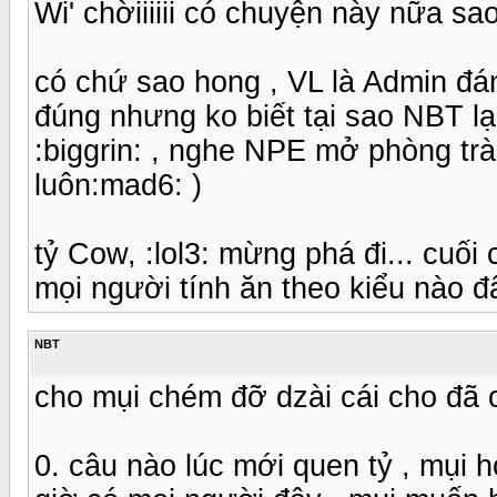
Wi' chờiiiiii có chuyện này nữa sao
có chứ sao hong , VL là Admin đán
đúng nhưng ko biết tại sao NBT lại
:biggrin: , nghe NPE mở phòng trà
luôn:mad6: )
tỷ Cow, :lol3: mừng phá đi... cuối
mọi người tính ăn theo kiểu nào đây
NBT
cho mụi chém đỡ dzài cái cho đã c
0. câu nào lúc mới quen tỷ , mụi hỏi