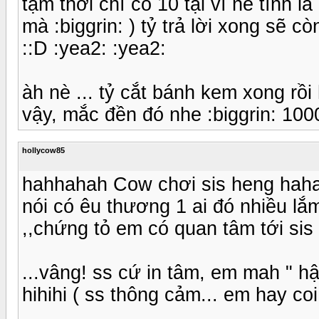
tạm thời chì có 10 tại vì nể tình 
mà :biggrin: ) tỷ trả lời xong sẽ c
::D :yea2: :yea2:
àh nè ... tỷ cắt bánh kem xong rồ
vậy, mắc đền đó nhe :biggrin: 1000
hollycow85
hahhahah Cow chơi sis heng hahah
nói có êu thương 1 ai đó nhiều lắ
,,chứng tỏ em có quan tâm tới sis n
...vâng! ss cứ in tâm, em mah " h
hihihi ( ss thông cảm... em hay coi k