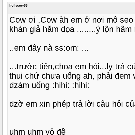
hollycow85
Cow ơi ,Cow àh em ở nơi mô seo k
khán giả hăm dọa ........ý lộn hâm
..em đây nà ss:om: ...
...trước tiên,choa em hỏi...ly trà 
thui chứ chưa uống ah, phải đem 
dzám uống :hihi: :hihi:
dzờ em xin phép trả lời câu hỏi c
uhm uhm vô đề