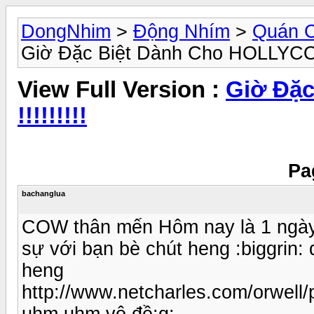
DongNhim
>
Động Nhím
>
Quán 
Giờ Đặc Biệt Dành Cho HOLLYCOW8
View Full Version :
Giờ Đặ
!!!!!!!!!
Pa
bachanglua
COW thân mến Hôm nay là 1 ngày 
sự với bạn bè chút heng :biggrin:
heng
http://www.netcharles.com/orwell/
uhm uhm vô đề:g: