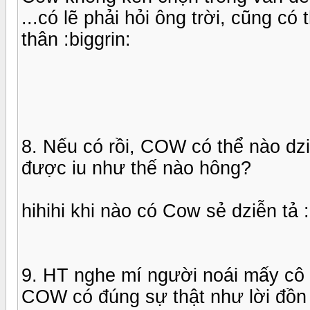
...có lẽ phải hỏi ông trời, cũng c
thân :biggrin:
8. Nếu có rồi, COW có thể nào dziễ
được iu như thế nào hông?
hihihi khi nào có Cow sẻ dziễn tả :
9. HT nghe mí người noái mấy cô 
COW có đúng sự thật như lời đồn