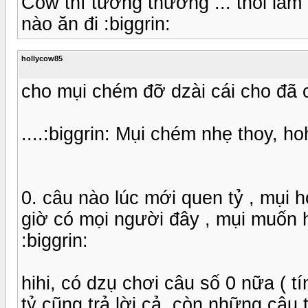
Cow thì tường thường ... thôi làm 
nào ăn đi :biggrin:
hollycow85
cho mụi chém đỡ dzài cái cho đã c
....:biggrin: Mụi chém nhẹ thoy, hoh
0. câu nào lúc mới quen tỷ , mụi hỏi
giờ có mọi người đây , mụi muốn h
:biggrin:
hihi, có dzụ chơi câu số 0 nữa ( tí
tỷ cũng trả lời cả, còn những câu t