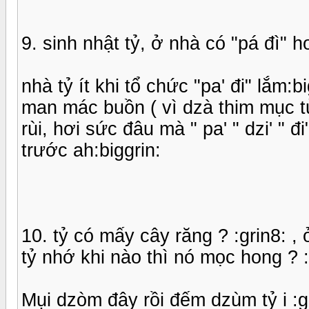
9. sinh nhật tỷ, ở nhà có "pá đì" h
nhà tỷ ít khi tổ chức "pa' đi" lắm:
man mác buồn ( vì dzà thim mục tủi h
rùi, hơi sức đâu mà " pa' " dzi' " 
trước ah:biggrin:
10. tỷ có mấy cây răng ? :grin8: ,
tỷ nhớ khi nào thì nó mọc hong ? :hi
Mụi dzòm đây rồi đếm dzùm tỷ i :g