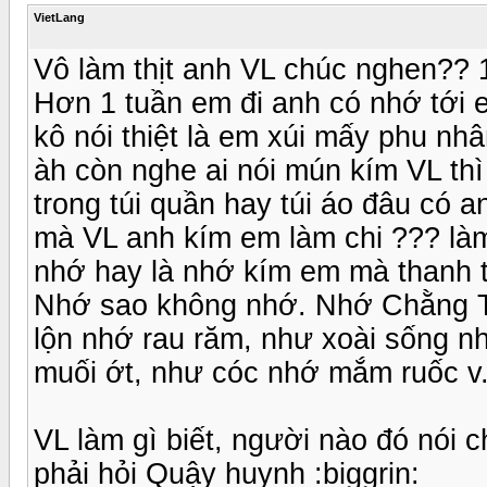
VietLang
Vô làm thịt anh VL chúc nghen?? 1 
Hơn 1 tuần em đi anh có nhớ tới 
kô nói thiệt là em xúi mấy phu nhâ
àh còn nghe ai nói mún kím VL th
trong túi quần hay túi áo đâu có 
mà VL anh kím em làm chi ??? là
nhớ hay là nhớ kím em mà thanh t
Nhớ sao không nhớ. Nhớ Chằng Tin
lộn nhớ rau răm, như xoài sống
muối ớt, như cóc nhớ mắm ruốc v.v
VL làm gì biết, người nào đó nói 
phải hỏi Quậy huynh :biggrin: