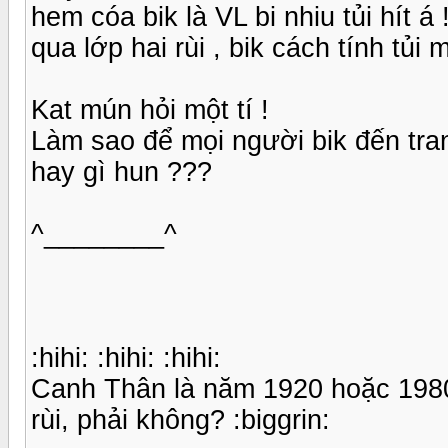
hem cóa bik là VL bi nhiu tủi hít á
qua lớp hai rùi , bik cách tính tủi 
Kat mún hỏi một tí !
Làm sao để mọi người bik đến tra
hay gì hun ???
^________^
:hihi: :hihi: :hihi:
Canh Thân là năm 1920 hoặc 1980
rùi, phải không? :biggrin: