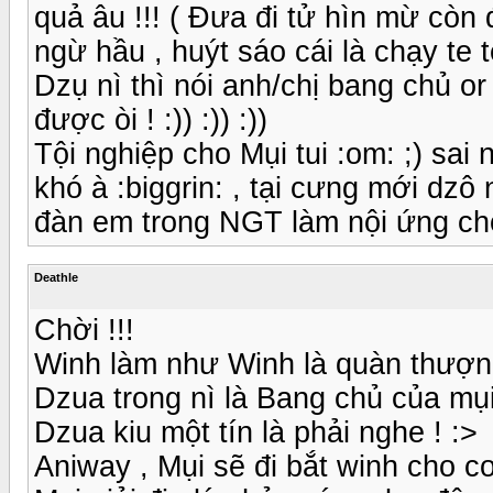
quả âu !!! ( Đưa đi tử hìn mừ còn 
ngừ hầu , huýt sáo cái là chạy te te 
Dzụ nì thì nói anh/chị bang chủ or
được òi ! :)) :)) :))
Tội nghiệp cho Mụi tui :om: ;) sai 
khó à :biggrin: , tại cưng mới dzô 
đàn em trong NGT làm nội ứng cho
Deathle
Chời !!!
Winh làm như Winh là quàn thượng
Dzua trong nì là Bang chủ của mụi
Dzua kiu một tín là phải nghe ! :>
Aniway , Mụi sẽ đi bắt winh cho coi