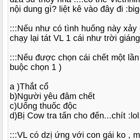
nội dung gì? liệt kê vào đây đi :big
:::Nếu như có tình huống này xảy 
chạy lại tát VL 1 cái như trời giáng
:::Nếu được chọn cái chết một lần
buộc chọn 1 )
a )Thắt cổ
b)Người yêu đâm chết
c)Uống thuốc độc
d)Bị Cow tra tấn cho đến...chít :lol
:::VL có dzị ứng với con gái ko , 