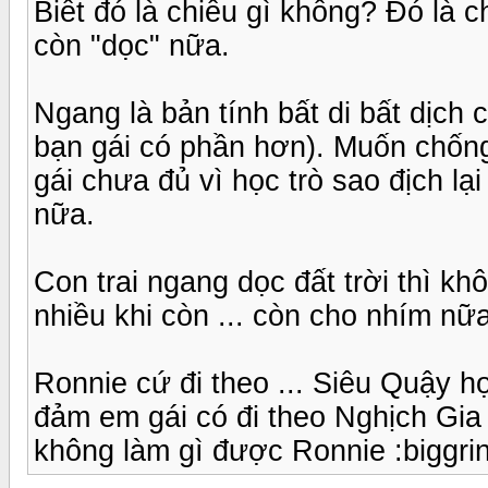
Biết đó là chiêu gì không? Đó là
còn "dọc" nữa.
Ngang là bản tính bất di bất dịch 
bạn gái có phần hơn). Muốn chống
gái chưa đủ vì học trò sao địch lạ
nữa.
Con trai ngang dọc đất trời thì k
nhiều khi còn ... còn cho nhím nữa :
Ronnie cứ đi theo ... Siêu Quậy 
đảm em gái có đi theo Nghịch Gia
không làm gì được Ronnie :biggrin: