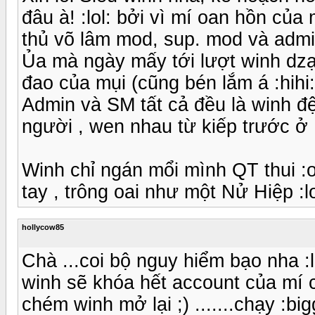
đâu à! :lol: bởi vì mí oan hồn của
thủ võ lâm mod, sup. mod và admin
Ủa mà ngày mấy tới lượt winh dzạ
đao của mụi (cũng bén lắm á :hihi: 
Admin và SM tất cả đều là winh đệ
người , wen nhau từ kiếp trước ở 
Winh chỉ ngán mổi mình QT thui :o
tay , trông oai như một Nử Hiệp :lol
hollycow85
Chà ...coi bộ nguy hiểm bạo nha :
winh sẽ khóa hết account của mí c
chém winh mở lại ;) .......chạy :big