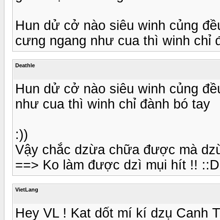
Hun dử cở nào siêu winh củng đều c
cưng ngang như cua thì winh chỉ đà
Deathle
Hun dử cở nào siêu winh củng đều 
như cua thì winh chỉ đành bó tay
:))
Vậy chắc dzừa chữa được mà dzừa 
==> Ko làm được dzì mụi hít !! ::D
VietLang
Hey VL ! Kat dốt mí kí dzụ Canh Th