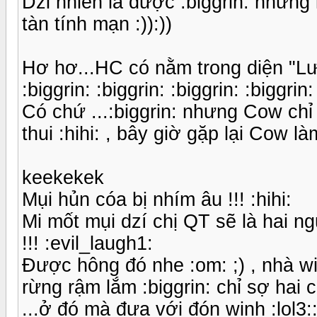
Dzỉ nhiên là được :biggrin: nhưng
tàn tính mạn :)):))
Hơ hơ...HC có nằm trong diện "L
:biggrin: :biggrin: :biggrin: :biggrin:
Có chứ ...:biggrin: nhưng Cow chỉ
thui :hihi: , bây giờ gặp lại Cow là
keekekek
Mụi hủn cóa bị nhím âu !!! :hihi:
Mi mốt mụi dzí chị QT sẽ là hai ng
!!! :evil_laugh1:
Được hông đó nhe :om: ;) , nhà win
rừng rậm lắm :biggrin: chỉ sợ hai 
...ở đó mà đưa với đón winh :lol3::