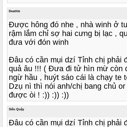
Deathle
Được hông đó nhe , nhà winh ở tuố
rậm lắm chỉ sợ hai cưng bị lạc , 
đưa với đón winh
Đâu có cần mụi dzí Tỉnh chị phải 
quả âu !!! ( Đưa đi tử hìn mừ còn 
ngừ hầu , huýt sáo cái là chạy te te 
Dzụ nì thì nói anh/chị bang chủ or
được òi ! :)) :)) :))
Siêu Quậy
Đâu có cần mụi dzí Tỉnh chị phải 