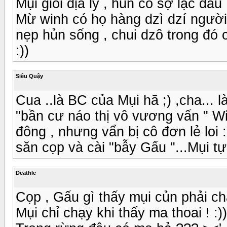
Mụi giỏi địa lý , hủn có sợ lạc đâu !
Mừ winh có họ hàng dzì dzí người
nẹp hủn sống , chui dzô trong đó 
:))
Siêu Quậy
Cua ..là BC của Mụi hã ;) ,cha... 
"bần cư náo thị vô vương vấn " W
đông , nhưng vẩn bị cô đơn lẻ loi :l
săn cọp và cài "bẫy Gấu "...Mụi tự
Deathle
Cọp , Gấu gì thấy mụi củn phải chạy 
Mụi chỉ chạy khi thấy ma thoai ! :))