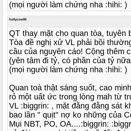
(mọi người làm chứng nha :hihi: )
hollycow85
QT thay mặt cho quan tòa, tuyên b
Tòa đề nghị xử VL phải bồi thườ
cầu của nguyên cáo! Cộng thêm c
(yên tâm đi tỷ, có phần của tỷ nữa)
(mọi người làm chứng nha :hihi: )
Quan toà thật sáng suốt, cao minh
rỏ một uất ức trong lòng mah từ trư
VL :biggrin: , mặt đằng đằng sát khí
bao lần " quịt" nợ ko những của C
Mụi NBT, PO, OA....:biggrin: :big