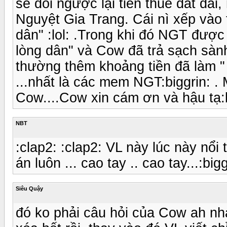
sẻ đòi ngược lại tiền thuế đất đai, 
Nguyệt Gia Trang. Cái nì xếp vào 
dân" :lol: .Trong khi đó NGT được
lòng dân" và Cow đã trả sạch sàn
thường thêm khoảng tiền đã làm "
...nhất là các mem NGT:biggrin: .
Cow....Cow xin cám ơn và hậu tạ:b
NBT
:clap2: :clap2: VL này lúc này nổi 
án luôn ... cao tay .. cao tay...:bigg
Siêu Quậy
đó ko phải câu hỏi của Cow ah nha