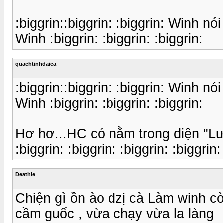
:biggrin::biggrin: :biggrin: Winh 
Winh :biggrin: :biggrin: :biggrin:
quachtinhdaica
:biggrin::biggrin: :biggrin: Winh 
Winh :biggrin: :biggrin: :biggrin:
Hơ hơ...HC có nằm trong diện "L
:biggrin: :biggrin: :biggrin: :biggrin:
Deathle
Chiện gì ồn ào dzị cà Làm winh cò
cầm guốc , vừa chạy vừa la làng