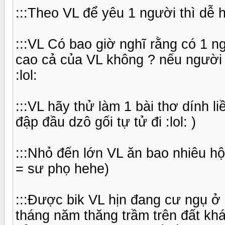
:::Theo VL để yêu 1 người thì dễ h
:::VL Có bao giờ nghĩ rằng có 1 
cao cả của VL không ? nếu người ấ
:lol:
:::VL hãy thử làm 1 bài thơ dính li
đập đầu dzô gối tự tử đi :lol: )
:::Nhỏ đến lớn VL ăn bao nhiêu hộ
= sư phọ hehe)
:::Được bik VL hịn đang cư ngụ ở M
tháng năm thăng trầm trên đất khá