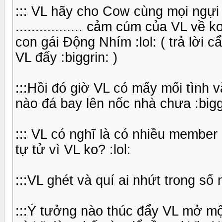
::: VL hãy cho Cow cùng mọi ngựi
................. cảm cúm của VL về
con gái Động Nhím :lol: ( trả lời 
VL đấy :biggrin: )
:::Hồi đó giờ VL có mấy mối tình vắ
nào đá bay lên nốc nhà chưa :bigg
::: VL có nghĩ là có nhiều member
tự tử vì VL ko? :lol:
:::VL ghét và quí ai nhứt trong số
:::Ý tưởng nào thúc đẩy VL mở một