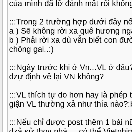
của mình đã lỡ đánh mất rồi khôn
:::Trong 2 trường hợp dưới đây n
a ) Sẽ không rời xa quê hương nga
b ) Phải rời xa dù vẫn biết con đ
chông gai..:)
:::Ngày trước khi ở Vn...VL ở đâu? 
dzự định về lại VN không?
:::VL thích tự do hơn hay là phép 
giận VL thường xả như thía nào?:b
:::Nếu chỉ được post thêm 1 bài nữ
dzả sử thoy nhá ....có thể Vietnhim