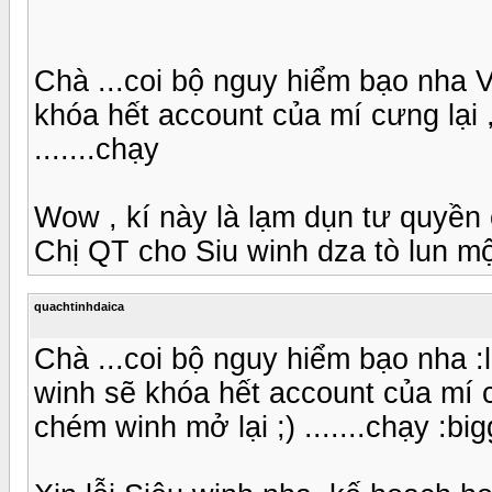
Chà ...coi bộ nguy hiểm bạo nha 
khóa hết account của mí cưng lại
.......chạy
Wow , kí này là lạm dụn tư quyền ò
Chị QT cho Siu winh dza tò lun một t
quachtinhdaica
Chà ...coi bộ nguy hiểm bạo nha :
winh sẽ khóa hết account của mí c
chém winh mở lại ;) .......chạy :big