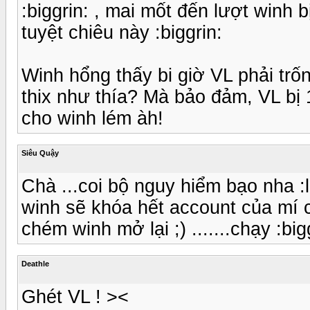
:biggrin: , mai mốt đến lượt winh b
tuyệt chiêu này :biggrin:
Winh hổng thấy bi giờ VL phải tr
thix như thía? Mà bảo đảm, VL bị 1
cho winh lém àh!
Siêu Quậy
Chà ...coi bộ nguy hiểm bạo nha :
winh sẽ khóa hết account của mí c
chém winh mở lại ;) .......chạy :big
Deathle
Ghét VL ! ><