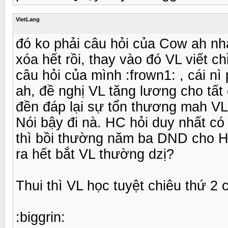
VietLang
đó ko phải câu hỏi của Cow ah nha
xóa hết rồi, thay vào đó VL viết ch
câu hỏi của mình :frown1: , cái n
ah, đề nghị VL tăng lương cho tấ
đền đáp lại sự tổn thương mah VL đã
Nói bậy đi nà. HC hỏi duy nhất có
thì bồi thường năm ba DND cho H
ra hết bắt VL thường dzị?
Thui thì VL học tuyệt chiêu thứ 2 
:biggrin: