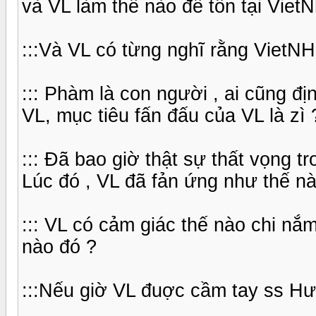
và VL làm thế nào để tồn tại Viet
:::Và VL có từng nghĩ rằng VietN
::: Phàm là con người , ai cũng đị
VL, mục tiêu fấn đấu của VL là zì 
::: Đã bao giờ thật sự thất vọng 
Lúc đó , VL đã fản ứng như thế n
::: VL có cảm giác thế nào chi nắ
nào đó ?
:::Nếu giờ VL đuợc cầm tay ss Hươ