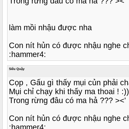
Trong rừng đâu có ma hả ??? ><'
làm mồi nhậu được nha
Con nít hủn có được nhậu nghe c
:hammer4:
Siêu Quậy
Cọp , Gấu gì thấy mụi củn phải chạy 
Mụi chỉ chạy khi thấy ma thoai ! :))
Trong rừng đâu có ma hả ??? ><'
Con nít hủn có được nhậu nghe c
:hammer4: