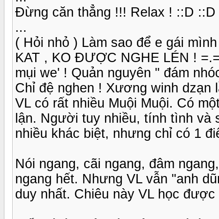
Đừng căn thẳng !!! Relax ! ::D ::D
...
( Hỏi nhỏ ) Làm sao để e gái mình 
KAT , KO ĐƯỢC NGHE LÉN ! =.= ... 
mụi we' ! Quản nguyên " đám nhóc "
Chỉ đệ nghen ! Xương winh dzạn lần
VL có rất nhiều Muội Muội. Có một
lận. Người tuy nhiều, tính tình v
nhiều khác biệt, nhưng chỉ có 1 đ
Nói ngang, cãi ngang, đâm ngang, 
ngang hết. Nhưng VL vẫn "anh dũn
duy nhất. Chiêu này VL học được 