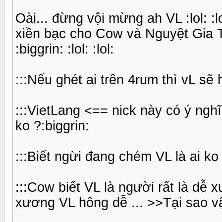
Oài... đừng vội mừng ah VL :lol: :
xiền bạc cho Cow và Nguyệt Gia Tr
:biggrin: :lol: :lol:
:::Nếu ghét ai trên 4rum thì vL sẽ
:::VietLang <== nick này có ý ngh
ko ?:biggrin:
:::Biết ngừi đang chém VL là ai ko 
:::Cow biết VL là người rất là dễ 
xương VL hông dễ ... >>Tại sao vậy 