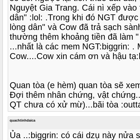
Nguyệt Gia Trang. Cái nì xếp vào 
dân" :lol: .Trong khi đó NGT được
lòng dân" và Cow đã trả sạch sàn
thường thêm khoảng tiền đã làm "
...nhất là các mem NGT:biggrin: .
Cow....Cow xin cám ơn và hậu tạ:b
Quan tòa (e hèm) quan tòa sẽ xem
Đợi thêm nhân chứng, vật chứng...
QT chưa có xử mừ)...bãi tòa :outt
quachtinhdaica
Ủa ..:biggrin: có cái dzụ này nửa 