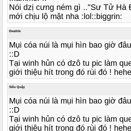
Nói dzị cưng ném gì .."Sư Tử Hà Đô
mới chịu lộ mặt nha :lol::biggrin:
Deathle
Mụi cóa núi là mụi hìn bao giờ đâu 
::D
Tại winh hủn có dzô tu pic làm que
giới thiệu hít trong đó rùi đó ! he
Siêu Quậy
Mụi cóa núi là mụi hìn bao giờ đâu 
::D
Tại winh hủn có dzô tu pic làm que
giới thiệu hít trong đó rùi đó ! he