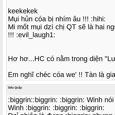
keekekek
Mụi hủn cóa bị nhím âu !!! :hihi:
Mi mốt mụi dzí chị QT sẽ là hai ng
!!! :evil_laugh1:
Hơ hơ...HC có nằm trong diện "L
Em nghĩ chéc cóa we' !! Tàn là gia
Siêu Quậy
:biggrin::biggrin: :biggrin: Winh 
Winh :biggrin: :biggrin: :biggrin: