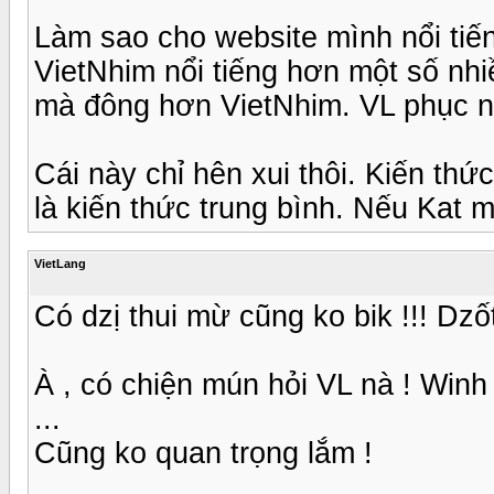
Làm sao cho website mình nổi tiến
VietNhim nổi tiếng hơn một số nh
mà đông hơn VietNhim. VL phục nh
Cái này chỉ hên xui thôi. Kiến th
là kiến thức trung bình. Nếu Kat mu
VietLang
Có dzị thui mừ cũng ko bik !!! Dzốt !
À , có chiện mún hỏi VL nà ! Winh t
...
Cũng ko quan trọng lắm !
...