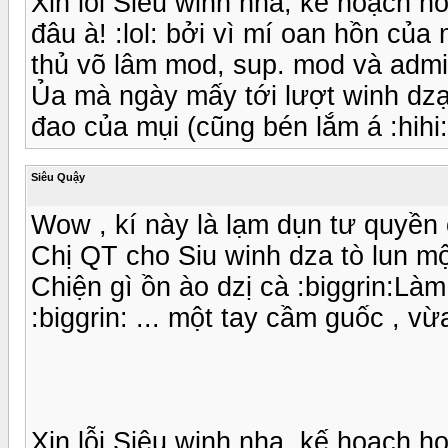
Xin lỗi Siêu winh nha, kế hoạch 
đâu à! :lol: bởi vì mí oan hồn của
thủ võ lâm mod, sup. mod và admin
Ủa mà ngày mấy tới lượt winh dzạ
đao của mụi (cũng bén lắm á :hihi: 
Siêu Quậy
Wow , kí này là lạm dụn tư quyền ò
Chị QT cho Siu winh dza tò lun một t
Chiện gì ồn ào dzị cà :biggrin:Là
:biggrin: ... một tay cầm guốc , vừ
Xin lỗi Siêu winh nha, kế hoạch 