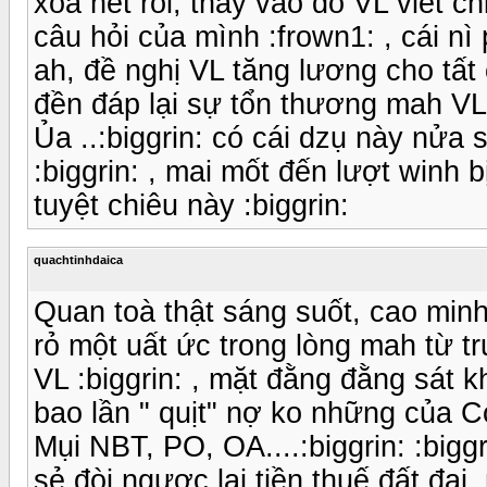
xóa hết rồi, thay vào đó VL viết ch
câu hỏi của mình :frown1: , cái n
ah, đề nghị VL tăng lương cho tấ
đền đáp lại sự tổn thương mah VL đã
Ủa ..:biggrin: có cái dzụ này nửa 
:biggrin: , mai mốt đến lượt winh b
tuyệt chiêu này :biggrin:
quachtinhdaica
Quan toà thật sáng suốt, cao minh
rỏ một uất ức trong lòng mah từ trư
VL :biggrin: , mặt đằng đằng sát khí
bao lần " quịt" nợ ko những của C
Mụi NBT, PO, OA....:biggrin: :big
sẻ đòi ngược lại tiền thuế đất đai, 