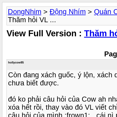
DongNhim
>
Động Nhím
>
Quán 
Thăm hỏi VL ...
View Full Version :
Thăm hỏi
Pag
hollycow85
Còn đang xách guốc, ý lộn, xách 
chưa biết được.
đó ko phải câu hỏi của Cow ah nha
xóa hết rồi, thay vào đó VL viết ch
câu hỏi của mình :frown1: , cái n